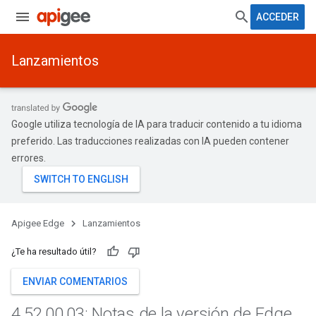
ACCEDER
Lanzamientos
Google utiliza tecnología de IA para traducir contenido a tu idioma
preferido. Las traducciones realizadas con IA pueden contener
errores.
Apigee Edge
Lanzamientos
¿Te ha resultado útil?
ENVIAR COMENTARIOS
4
.
52
.
00
.
03: Notas de la versión de Edge