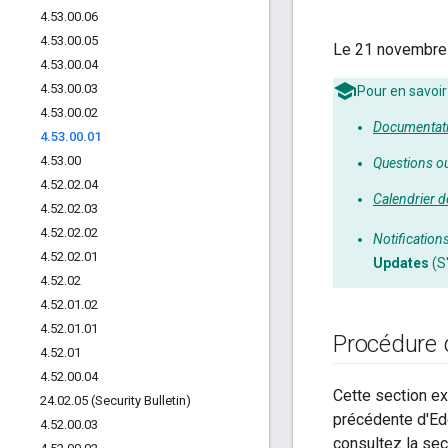
4
.
53
.
00
.
06
4
.
53
.
00
.
05
Le 21 novembre 
4
.
53
.
00
.
04
4
.
53
.
00
.
03
Pour en savoir
4
.
53
.
00
.
02
Documentati
4
.
53
.
00
.
01
4
.
53
.
00
Questions o
4
.
52
.
02
.
04
Calendrier d
4
.
52
.
02
.
03
4
.
52
.
02
.
02
Notification
4
.
52
.
02
.
01
Updates
(S
4
.
52
.
02
4
.
52
.
01
.
02
4
.
52
.
01
.
01
Procédure 
4
.
52
.
01
4
.
52
.
00
.
04
Cette section ex
24
.
02
.
05 (Security Bulletin)
précédente d'Edg
4
.
52
.
00
.
03
consultez la se