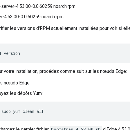
server-4.53.00-0.0.60259.noarch.rpm
r-4.53.00-0.0.60259.noarch.rpm
fier les versions d'RPM actuellement installées pour voir si ell
l version
ur votre installation, procédez comme suit sur les nœuds Edge:
es nœuds Edge:
oyez les dépôts Yum:
sudo yum clean all
hargez le dernier fichier
bootstrap_4.53.00.sh
d'Edge 4.53.