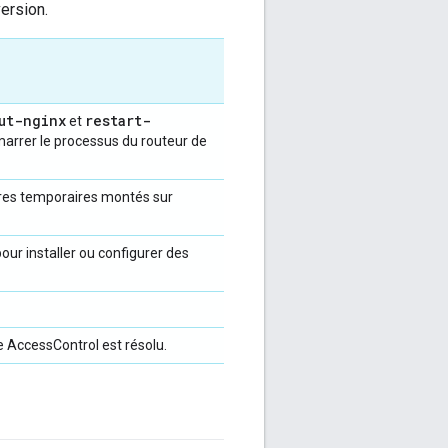
ersion.
ut-nginx
restart-
et
arrer le processus du routeur de
res temporaires montés sur
our installer ou configurer des
le AccessControl est résolu.