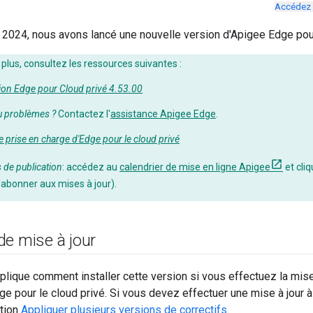
Accédez 
2024, nous avons lancé une nouvelle version d'Apigee Edge pour 
 plus, consultez les ressources suivantes :
on Edge pour Cloud privé 4.53.00
u problèmes ?
Contactez l'
assistance Apigee Edge
.
e prise en charge d'Edge pour le cloud privé
s de publication
: accédez au
calendrier de mise en ligne Apigee
et cli
'abonner aux mises à jour).
de mise à jour
plique comment installer cette version si vous effectuez la mise à
e pour le cloud privé. Si vous devez effectuer une mise à jour à 
ction
Appliquer plusieurs versions de correctifs
.