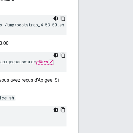
o /tmp/bootstrap_4.53.00.sh
3.00:
 apigeepassword=
pWord
 vous avez reçus d'Apigee. Si
ice.sh
: