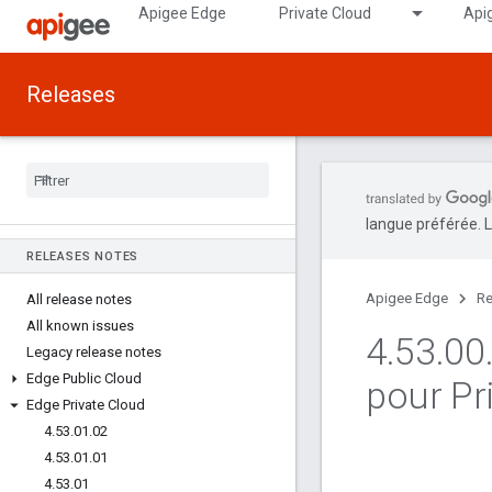
Apigee Edge
Private Cloud
Api
Releases
langue préférée. L
RELEASES NOTES
Apigee Edge
Re
All release notes
All known issues
4
.
53
.
00
Legacy release notes
Edge Public Cloud
pour Pr
Edge Private Cloud
4
.
53
.
01
.
02
4
.
53
.
01
.
01
4
.
53
.
01