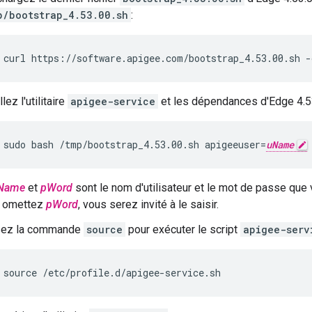
p/bootstrap_4.53.00.sh
:
curl https://software.apigee.com/bootstrap_4.53.00.sh -
llez l'utilitaire
apigee-service
et les dépendances d'Edge 4.5
sudo bash /tmp/bootstrap_4.53.00.sh apigeeuser=
uName
Name
et
pWord
sont le nom d'utilisateur et le mot de passe que
 omettez
pWord
, vous serez invité à le saisir.
isez la commande
source
pour exécuter le script
apigee-serv
source /etc/profile.d/apigee-service.sh