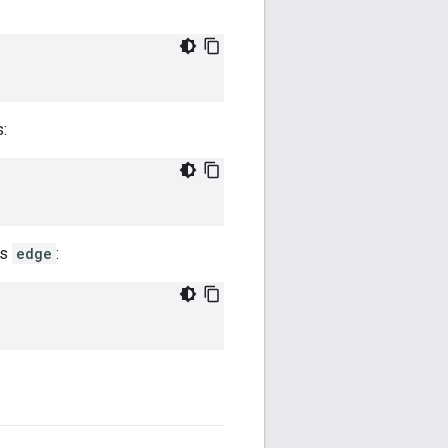
:
us
edge
: