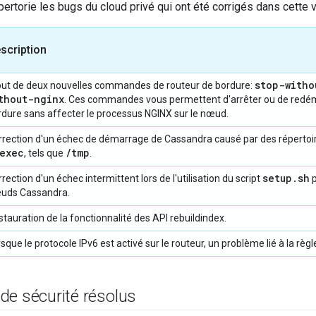
pertorie les bugs du cloud privé qui ont été corrigés dans cette v
scription
stop-witho
out de deux nouvelles commandes de routeur de bordure:
thout-nginx
. Ces commandes vous permettent d'arrêter ou de redém
rdure sans affecter le processus NGINX sur le nœud.
rrection d'un échec de démarrage de Cassandra causé par des répertoi
exec
/tmp
, tels que
.
setup.sh
rection d'un échec intermittent lors de l'utilisation du script
p
uds Cassandra.
tauration de la fonctionnalité des API rebuildindex.
sque le protocole IPv6 est activé sur le routeur, un problème lié à la règ
de sécurité résolus