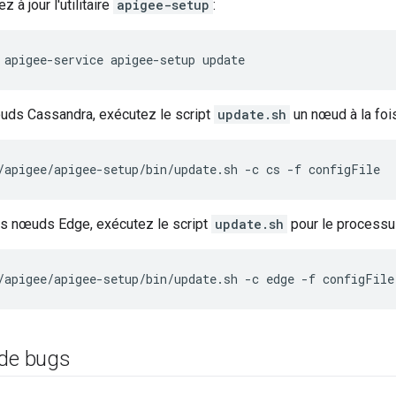
z à jour l'utilitaire
apigee-setup
:
apigee-service apigee-setup update
uds Cassandra, exécutez le script
update.sh
un nœud à la fois
/apigee/apigee-setup/bin/update.sh -c cs -f configFile
es nœuds Edge, exécutez le script
update.sh
pour le process
/apigee/apigee-setup/bin/update.sh -c edge -f configFile
 de bugs