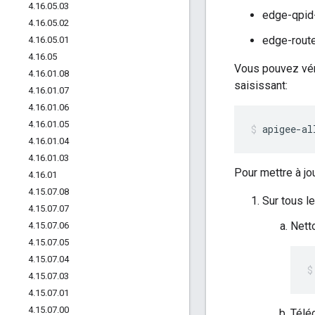
4
.
16
.
05
.
03
edge-qpid-
4
.
16
.
05
.
02
edge-route
4
.
16
.
05
.
01
4
.
16
.
05
Vous pouvez véri
4
.
16
.
01
.
08
saisissant:
4
.
16
.
01
.
07
4
.
16
.
01
.
06
4
.
16
.
01
.
05
apigee-al
4
.
16
.
01
.
04
4
.
16
.
01
.
03
Pour mettre à jo
4
.
16
.
01
4
.
15
.
07
.
08
Sur tous l
4
.
15
.
07
.
07
Nett
4
.
15
.
07
.
06
4
.
15
.
07
.
05
4
.
15
.
07
.
04
4
.
15
.
07
.
03
4
.
15
.
07
.
01
4
.
15
.
07
.
00
Téléc