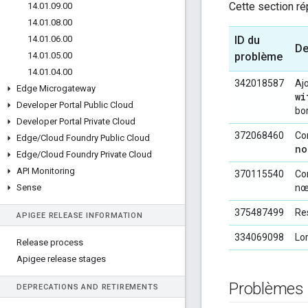
Cette section ré
14
.
01
.
09
.
00
14
.
01
.
08
.
00
14
.
01
.
06
.
00
ID du
De
14
.
01
.
05
.
00
problème
14
.
01
.
04
.
00
342018587
Aj
Edge Microgateway
wi
Developer Portal Public Cloud
bo
Developer Portal Private Cloud
372068460
Co
Edge
/
Cloud Foundry Public Cloud
no
Edge
/
Cloud Foundry Private Cloud
API Monitoring
370115540
Cor
Sense
nœ
375487499
Res
APIGEE RELEASE INFORMATION
334069098
Lor
Release process
Apigee release stages
Problèmes 
DEPRECATIONS AND RETIREMENTS