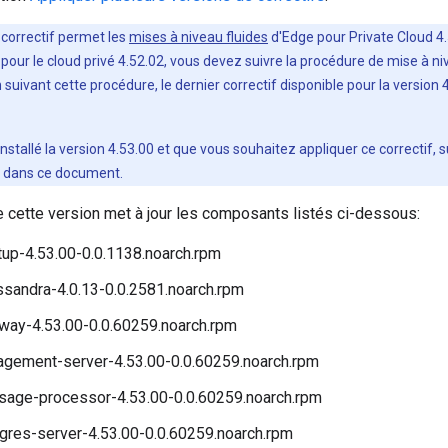
 correctif permet les
mises à niveau fluides
d'Edge pour Private Cloud 4.5
 pour le cloud privé 4.52.02, vous devez suivre la procédure de mise à ni
n suivant cette procédure, le dernier correctif disponible pour la versi
installé la version 4.53.00 et que vous souhaitez appliquer ce correctif, 
s dans ce document.
e cette version met à jour les composants listés ci-dessous:
up-4.53.00-0.0.1138.noarch.rpm
sandra-4.0.13-0.0.2581.noarch.rpm
way-4.53.00-0.0.60259.noarch.rpm
gement-server-4.53.00-0.0.60259.noarch.rpm
age-processor-4.53.00-0.0.60259.noarch.rpm
gres-server-4.53.00-0.0.60259.noarch.rpm