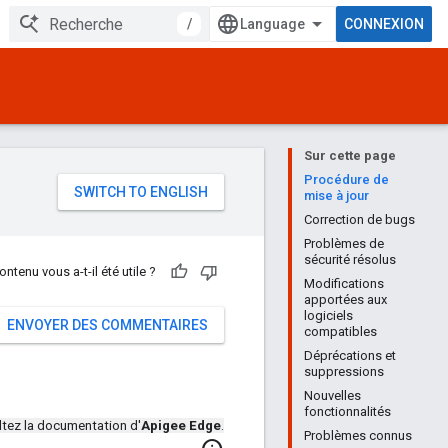
/
CONNEXION
Sur cette page
e
Procédure de
mise à jour
Correction de bugs
Problèmes de
sécurité résolus
ontenu vous a-t-il été utile ?
Modifications
apportées aux
logiciels
ENVOYER DES COMMENTAIRES
compatibles
Déprécations et
suppressions
Nouvelles
fonctionnalités
tez la documentation d'
Apigee Edge
.
Problèmes connus