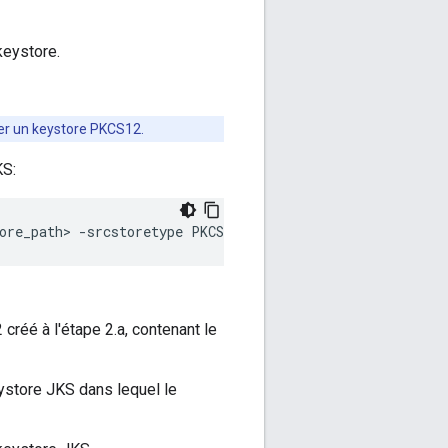
 keystore.
ser un keystore PKCS12.
KS:
ore_path> -srcstoretype PKCS12 -destkeystore <destinatio
réé à l'étape 2.a, contenant le
ystore JKS dans lequel le