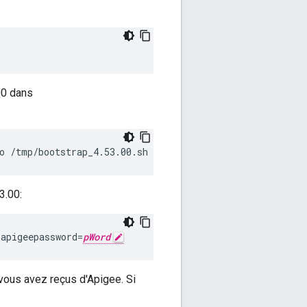
00 dans
o /tmp/bootstrap_4.53.00.sh
3.00:
 apigeepassword=
pWord
 vous avez reçus d'Apigee. Si