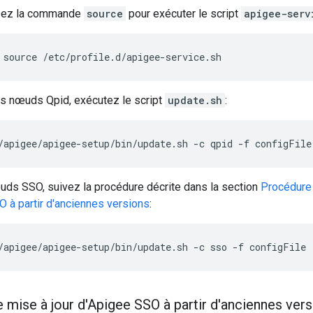
isez la commande
source
pour exécuter le script
apigee-serv
source /etc/profile.d/apigee-service.sh
es nœuds Qpid, exécutez le script
update.sh
:
/apigee/apigee-setup/bin/update.sh -c qpid -f configFile
uds SSO, suivez la procédure décrite dans la section
Procédure 
 à partir d'anciennes versions
:
/apigee/apigee-setup/bin/update.sh -c sso -f configFile
 mise à jour d'Apigee SSO à partir d'anciennes ver