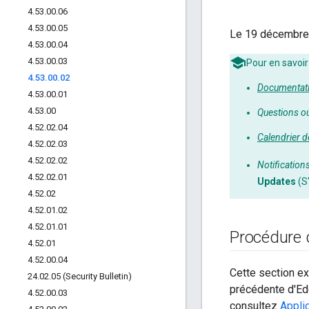
4
.
53
.
00
.
06
4
.
53
.
00
.
05
Le 19 décembre 
4
.
53
.
00
.
04
4
.
53
.
00
.
03
Pour en savoir
4
.
53
.
00
.
02
Documentati
4
.
53
.
00
.
01
4
.
53
.
00
Questions o
4
.
52
.
02
.
04
Calendrier d
4
.
52
.
02
.
03
4
.
52
.
02
.
02
Notification
4
.
52
.
02
.
01
Updates
(S
4
.
52
.
02
4
.
52
.
01
.
02
4
.
52
.
01
.
01
Procédure 
4
.
52
.
01
4
.
52
.
00
.
04
Cette section ex
24
.
02
.
05 (Security Bulletin)
précédente d'Edg
4
.
52
.
00
.
03
consultez
Appli