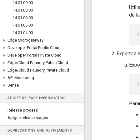
14
.
01
.
09
.
00
Util
14
.
01
.
08
.
00
de la
14
.
01
.
06
.
00
14
.
01
.
05
.
00
14
.
01
.
04
.
00
Edge Microgateway
Developer Portal Public Cloud
Exportez la
Developer Portal Private Cloud
Edge
/
Cloud Foundry Public Cloud
Expor
Edge
/
Cloud Foundry Private Cloud
API Monitoring
Sense
APIGEE RELEASE INFORMATION
Para
Release process
Apigee release stages
DEPRECATIONS AND RETIREMENTS