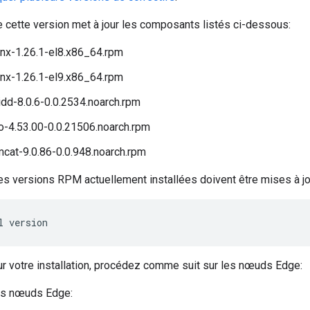
e cette version met à jour les composants listés ci-dessous:
nx-1.26.1-el8.x86_64.rpm
nx-1.26.1-el9.x86_64.rpm
dd-8.0.6-0.0.2534.noarch.rpm
-4.53.00-0.0.21506.noarch.rpm
cat-9.0.86-0.0.948.noarch.rpm
 les versions RPM actuellement installées doivent être mises à jo
l version
ur votre installation, procédez comme suit sur les nœuds Edge:
es nœuds Edge: