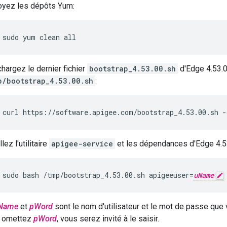
oyez les dépôts Yum:
sudo yum clean all
hargez le dernier fichier
bootstrap_4.53.00.sh
d'Edge 4.53.
p/bootstrap_4.53.00.sh
:
curl https://software.apigee.com/bootstrap_4.53.00.sh -
llez l'utilitaire
apigee-service
et les dépendances d'Edge 4.5
sudo bash /tmp/bootstrap_4.53.00.sh apigeeuser=
uName
Name
et
pWord
sont le nom d'utilisateur et le mot de passe que
 omettez
pWord
, vous serez invité à le saisir.