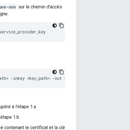
gee-sso
sur le chemin d'accès
igne.
service_provider_key
ath> -inkey <key_path> -out <keystore_path> -name <alias
upéré à l'étape 1.a.
'étape 1.b.
contenant le certificat et la clé