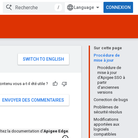
/
CONNEXION
Sur cette page
e
Procédure de
mise à jour
Procédure de
mise à jour
d'Apigee SSO à
partir
ontenu vous a-t-il été utile ?
d'anciennes
versions
Correction de bugs
ENVOYER DES COMMENTAIRES
Problèmes de
sécurité résolus
Modifications
apportées aux
logiciels
tez la documentation d'
Apigee Edge
.
compatibles