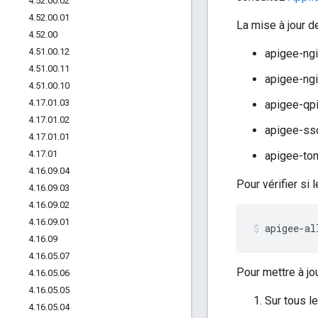
4
.
52
.
00
.
02
4
.
52
.
00
.
01
La mise à jour d
4
.
52
.
00
4
.
51
.
00
.
12
apigee-ngi
4
.
51
.
00
.
11
apigee-ngi
4
.
51
.
00
.
10
4
.
17
.
01
.
03
apigee-qpi
4
.
17
.
01
.
02
apigee-sso
4
.
17
.
01
.
01
4
.
17
.
01
apigee-tom
4
.
16
.
09
.
04
Pour vérifier si
4
.
16
.
09
.
03
4
.
16
.
09
.
02
4
.
16
.
09
.
01
apigee-al
4
.
16
.
09
4
.
16
.
05
.
07
Pour mettre à jo
4
.
16
.
05
.
06
4
.
16
.
05
.
05
Sur tous l
4
.
16
.
05
.
04