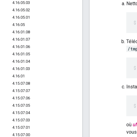
4
.
16
.
05
.
03
Nett
4
.
16
.
05
.
02
4
.
16
.
05
.
01
4
.
16
.
05
4
.
16
.
01
.
08
4
.
16
.
01
.
07
Téléc
4
.
16
.
01
.
06
/tm
4
.
16
.
01
.
05
4
.
16
.
01
.
04
4
.
16
.
01
.
03
4
.
16
.
01
4
.
15
.
07
.
08
Insta
4
.
15
.
07
.
07
4
.
15
.
07
.
06
4
.
15
.
07
.
05
4
.
15
.
07
.
04
4
.
15
.
07
.
03
où
u
4
.
15
.
07
.
01
vous
4
.
15
.
07
.
00