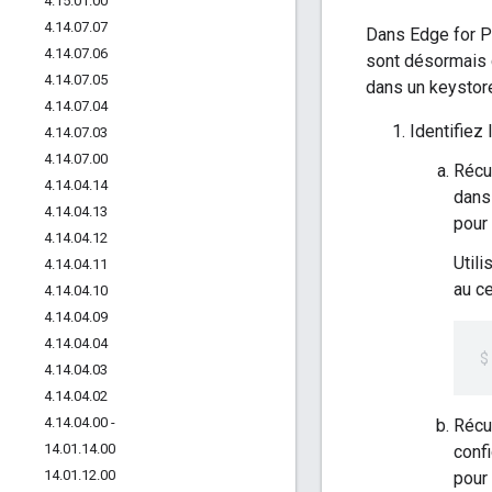
4
.
15
.
01
.
00
4
.
14
.
07
.
07
Dans Edge for Pr
4
.
14
.
07
.
06
sont désormais c
4
.
14
.
07
.
05
dans un keystore
4
.
14
.
07
.
04
Identifiez 
4
.
14
.
07
.
03
4
.
14
.
07
.
00
Récup
4
.
14
.
04
.
14
dans 
4
.
14
.
04
.
13
pour
4
.
14
.
04
.
12
Util
4
.
14
.
04
.
11
au ce
4
.
14
.
04
.
10
4
.
14
.
04
.
09
4
.
14
.
04
.
04
4
.
14
.
04
.
03
4
.
14
.
04
.
02
4
.
14
.
04
.
00 -
Récu
14
.
01
.
14
.
00
confi
14
.
01
.
12
.
00
pour