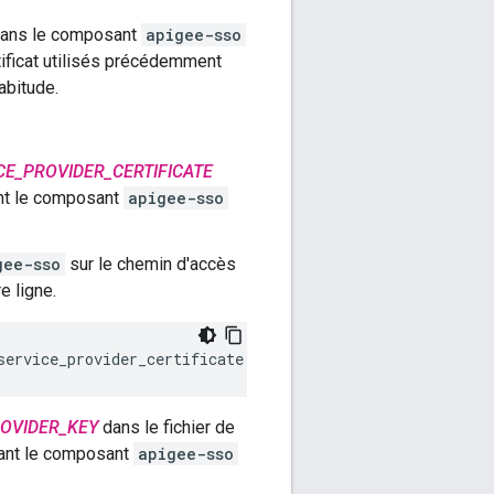
s dans le composant
apigee-sso
tificat utilisés précédemment
abitude.
CE_PROVIDER_CERTIFICATE
eant le composant
apigee-sso
gee-sso
sur le chemin d'accès
e ligne.
service_provider_certificate
OVIDER_KEY
dans le fichier de
geant le composant
apigee-sso