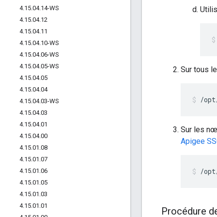
4
.
15
.
04
.
14-WS
Util
4
.
15
.
04
.
12
4
.
15
.
04
.
11
4
.
15
.
04
.
10-WS
4
.
15
.
04
.
06-WS
4
.
15
.
04
.
05-WS
Sur tous l
4
.
15
.
04
.
05
4
.
15
.
04
.
04
/opt
4
.
15
.
04
.
03-WS
4
.
15
.
04
.
03
4
.
15
.
04
.
01
Sur les nœ
4
.
15
.
04
.
00
Apigee SSO
4
.
15
.
01
.
08
4
.
15
.
01
.
07
/opt
4
.
15
.
01
.
06
4
.
15
.
01
.
05
4
.
15
.
01
.
03
4
.
15
.
01
.
01
Procédure de