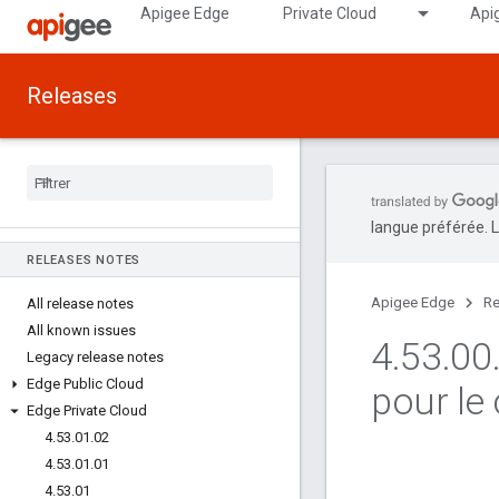
Apigee Edge
Private Cloud
Api
Releases
langue préférée. L
RELEASES NOTES
Apigee Edge
Re
All release notes
All known issues
4
.
53
.
00
Legacy release notes
Edge Public Cloud
pour le 
Edge Private Cloud
4
.
53
.
01
.
02
4
.
53
.
01
.
01
4
.
53
.
01