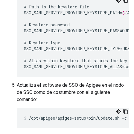
#
Path
to
the
keystore
file

SSO_SAML_SERVICE_PROVIDER_KEYSTORE_PATH=
${
AP
#
Keystore
password

SSO_SAML_SERVICE_PROVIDER_KEYSTORE_PASSWORD=S
#
Keystore
type

SSO_SAML_SERVICE_PROVIDER_KEYSTORE_TYPE=JKS
#
Alias
within
keystore
that
stores
the
key
a
SSO_SAML_SERVICE_PROVIDER_KEYSTORE_ALIAS=serv
Actualiza el software de SSO de Apigee en el nodo
de SSO como de costumbre con el siguiente
comando:
/opt/apigee/apigee-setup/bin/update.sh -c ss