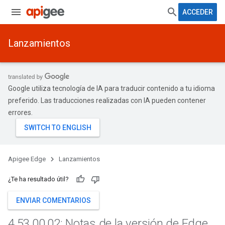
ACCEDER
Lanzamientos
Google utiliza tecnología de IA para traducir contenido a tu idioma
preferido. Las traducciones realizadas con IA pueden contener
errores.
Apigee Edge
Lanzamientos
¿Te ha resultado útil?
ENVIAR COMENTARIOS
4
.
53
.
00
.
02: Notas de la versión de Edge