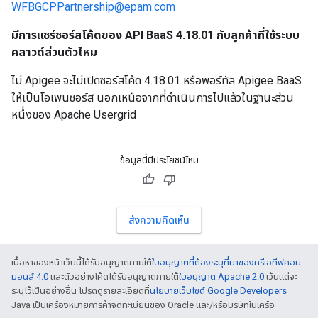
WFBGCPPartnership@epam.com
มีการแชร์ซอร์สโค้ดของ API BaaS 4.18.01 กับลูกค้าที่ใช้ระบบ
คลาวด์ส่วนตัวไหม
ไม่ Apigee จะไม่เปิดซอร์สโค้ด 4.18.01 หรือพอร์ทัล Apigee BaaS
ให้เป็นโอเพนซอร์ส นอกเหนือจากที่ดำเนินการไปแล้วในฐานะส่วน
หนึ่งของ Apache Usergrid
ข้อมูลนี้มีประโยชน์ไหม
ส่งความคิดเห็น
เนื้อหาของหน้าเว็บนี้ได้รับอนุญาตภายใต้
ใบอนุญาตที่ต้องระบุที่มาของครีเอทีฟคอม
มอนส์ 4.0
และตัวอย่างโค้ดได้รับอนุญาตภายใต้
ใบอนุญาต Apache 2.0
เว้นแต่จะ
ระบุไว้เป็นอย่างอื่น โปรดดูรายละเอียดที่
นโยบายเว็บไซต์ Google Developers
Java เป็นเครื่องหมายการค้าจดทะเบียนของ Oracle และ/หรือบริษัทในเครือ