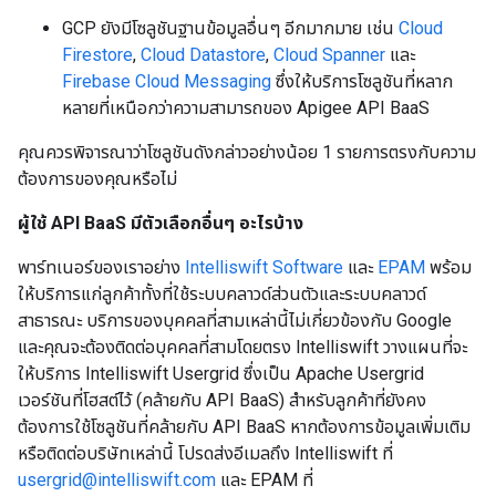
GCP ยังมีโซลูชันฐานข้อมูลอื่นๆ อีกมากมาย เช่น
Cloud
Firestore
,
Cloud Datastore
,
Cloud Spanner
และ
Firebase Cloud Messaging
ซึ่งให้บริการโซลูชันที่หลาก
หลายที่เหนือกว่าความสามารถของ Apigee API BaaS
คุณควรพิจารณาว่าโซลูชันดังกล่าวอย่างน้อย 1 รายการตรงกับความ
ต้องการของคุณหรือไม่
ผู้ใช้ API BaaS มีตัวเลือกอื่นๆ อะไรบ้าง
พาร์ทเนอร์ของเราอย่าง
Intelliswift Software
และ
EPAM
พร้อม
ให้บริการแก่ลูกค้าทั้งที่ใช้ระบบคลาวด์ส่วนตัวและระบบคลาวด์
สาธารณะ บริการของบุคคลที่สามเหล่านี้ไม่เกี่ยวข้องกับ Google
และคุณจะต้องติดต่อบุคคลที่สามโดยตรง Intelliswift วางแผนที่จะ
ให้บริการ Intelliswift Usergrid ซึ่งเป็น Apache Usergrid
เวอร์ชันที่โฮสต์ไว้ (คล้ายกับ API BaaS) สำหรับลูกค้าที่ยังคง
ต้องการใช้โซลูชันที่คล้ายกับ API BaaS หากต้องการข้อมูลเพิ่มเติม
หรือติดต่อบริษัทเหล่านี้ โปรดส่งอีเมลถึง Intelliswift ที่
usergrid@intelliswift.com
และ EPAM ที่