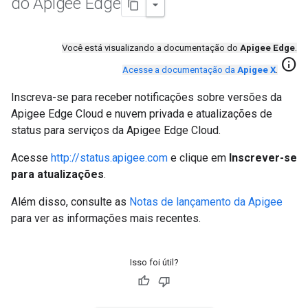
do Apigee Edge
Você está visualizando a documentação do
Apigee Edge
.
info
Acesse a documentação da
Apigee X
.
Inscreva-se para receber notificações sobre versões da
Apigee Edge Cloud e nuvem privada e atualizações de
status para serviços da Apigee Edge Cloud.
Acesse
http://status.apigee.com
e clique em
Inscrever-se
para atualizações
.
Além disso, consulte as
Notas de lançamento da Apigee
para ver as informações mais recentes.
Isso foi útil?