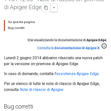
di Apigee Edge
Su questa pagina
Bug corretti
Stai visualizzando la documentazione di
Apigee Edge
.
info
Consulta la
documentazione di Apigee X
.
Lunedì 2 giugno 2014 abbiamo rilasciato una nuova patch
per la versione on-premise di Apigee Edge.
In caso di domande, contatta l'
assistenza Apigee Edge
.
Per un elenco di tutte le note di rilascio di Apigee Edge,
consulta
Note di rilascio di Apigee
.
Bug corretti