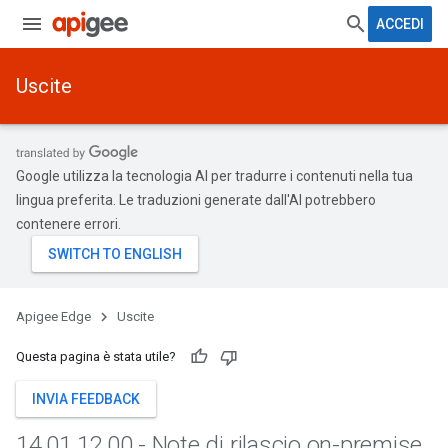
ACCEDI
Uscite
Google utilizza la tecnologia AI per tradurre i contenuti nella tua
lingua preferita. Le traduzioni generate dall'AI potrebbero
contenere errori.
Apigee Edge
Uscite
Questa pagina è stata utile?
INVIA FEEDBACK
14
.
01
.
12
.
00 - Note di rilascio on-premise