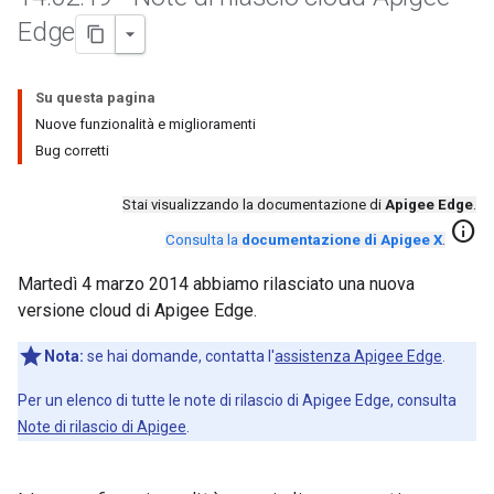
Edge
Su questa pagina
Nuove funzionalità e miglioramenti
Bug corretti
Stai visualizzando la documentazione di
Apigee Edge
.
info
Consulta la
documentazione di Apigee X
.
Martedì 4 marzo 2014 abbiamo rilasciato una nuova
versione cloud di Apigee Edge.
Nota:
se hai domande, contatta l'
assistenza Apigee Edge
.
Per un elenco di tutte le note di rilascio di Apigee Edge, consulta
Note di rilascio di Apigee
.