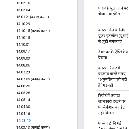
15
.
02
.
18
पासवर्ड भूल जाने पर
15
.
02
.
04
भेजा गया ईमेल
15
.
01
.
21(
कमाई करना)
14
.
10
.
29
कस्टम रोल के लिए
14
.
10
.
15 (कमाई करना)
यूज़र इंटरफ़ेस (यूआई
14
.
10
.
15
से जुड़ी समस्याएं
14
.
10
.
01
14
.
09
.
17
डेवलपर के ऐप्लिके
देखना
14
.
09
.
03
14
.
08
.
06
कस्टम रिपोर्ट में
14
.
07
.
23
बदलाव करते समय,
14
.
07
.
09 (कमाई करना)
"अनुमतियां पूरी नहीं
हैं" गड़बड़ी
14
.
06
.
25
14
.
05
.
28
रिपोर्ट में ज़्यादा
14
.
05
.
14
जानकारी देखने पर,
14
.
04
.
30
ऐप्लिकेशन का डेटा
नहीं दिखता
14
.
04
.
16
14
.
03
.
19
एक्सपोर्ट की गई
14
.
03
.
13 (कमाई करना)