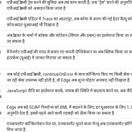
थ
एपीआई प्रॉक्सी ट्रेस करने की सुविधा अब तब काम करती है, जब "ट्रेस" करने की अनुम
एपीआई प्रॉक्सी को असाइन किया जाता है.
एपीआई प्रॉक्सी एडिटर में Trace का आउटपुट, अब कॉमा से अलग की गई हेडर वैल्यू क
कॉलआउट यूआरआई भी दिखाता है.
स
अब प्रॉडक्ट के नामों में कोष्ठक और कोटेशन (सिंगल और डबल) का इस्तेमाल किया जा स
जा सकता है.
)
मैनेजमेंट एपीआई की मदद से बनाए गए कंपनी ऐप्लिकेशन पर अब क्लिक किया जा सकता ह
इंटरफ़ेस (यूआई) में जाकर मिटाया जा सकता है.
र
जब कोई एपीआई प्रॉक्सी, continueOnError के साथ कॉन्फ़िगर किए गए किसी सेवा
जा रही सेवा उपलब्ध नहीं होती है, तो Edge अब शून्य पॉइंटर अपवाद नहीं दिखाता है.
े
JavaScript नीति का इस्तेमाल करके, जवाब की स्थिति में बदलाव करने पर, अब नीति 
ब
Edge अब बड़े SOAP रिस्पॉन्स को XML में बदलने के लिए, हर यूआरएल के लिए 1, 024
ा
अनुमति देता है. इससे पहले आने वाली गड़बड़ी को ठीक किया जा सकता है.
एनवायरमेंट कॉन्फ़िगरेशन पेज पर, एनवायरमेंट चुनने वाला मेन्यू अब एनवायरमेंट कॉन्
मिल जाता है.