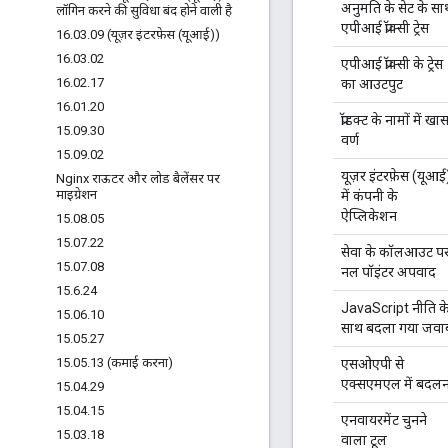
अनुमति के सेट के सा
लॉगिन करने की सुविधा बंद होने वाली है
एपीआई प्रॉक्सी ट्रेस
16
.
03
.
09 (यूज़र इंटरफ़ेस (यूआई))
16
.
03
.
02
एपीआई प्रॉक्सी के ट्रेस
16
.
02
.
17
का आउटपुट
16
.
01
.
20
प्रॉडक्ट के नामों में खा
15
.
09
.
30
वर्ण
15
.
09
.
02
यूज़र इंटरफ़ेस (यूआई
Nginx राऊटर और लोड बैलेंसर पर
माइग्रेशन
में कंपनी के
ऐप्लिकेशन
15
.
08
.
05
15
.
07
.
22
सेवा के कॉलआउट प
15
.
07
.
08
नल पॉइंटर अपवाद
15
.
6
.
24
JavaScript नीति क
15
.
06
.
10
साथ बदला गया जवा
15
.
05
.
27
15
.
05
.
13 (कमाई करना)
एसओएपी से
एक्सएमएल में बदलन
15
.
04
.
29
15
.
04
.
15
एनवायरमेंट चुनने
15
.
03
.
18
वाला टूल