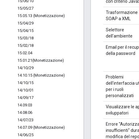
15
/
06
/
10
con criterio Java
15
/
05
/
27
Trasformazione
15
.
05
.
13 (Monetizzazione)
SOAP a XML
15
/
04
/
29
Selettore
15
/
04
/
15
dell'ambiente
15
/
03
/
18
15
/
02
/
18
Email per il recu
15
.
02
.
04
della password
15
.
01
.
21(
Monetizzazione)
14
/
10
/
29
14
.
10
.
15 (Monetizzazione)
Problemi
14
/
10
/
15
dell'interfaccia 
per i ruoli
14
/
10
/
01
personalizzati
14
/
09
/
17
14
.
09
.
03
Visualizzare le a
14
.
08
.
06
sviluppatori
14
/
07
/
23
Errore "Autorizz
14
.
07
.
09 (Monetizzazione)
insufficienti" dur
14
/
06
/
25
modifica del repo