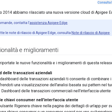
Consulta 
o 2014 abbiamo rilasciato una nuova versione cloud di Apigee E
omande, contatta l'
assistenza Apigee Edge
.
tte le note di rilascio di Apigee Edge, consulta
Note di rilascio di Apigee
.
onalità e miglioramenti
riportate le nuove funzionalità e i miglioramenti di questa releas
 delle transazioni aziendali
dashboard delle transazioni aziendali ti consente di combinare i 
ffrendoti una visualizzazione dell'analisi basata sui pattern nel 
> Dashboard delle transazioni commerciali nell'interfaccia utente
le chiavi consumer nell'interfaccia utente
ulsante Rigenera chiave nella pagina dei dettagli di un'app per s
 una chiave consumer e un consumer secret per uno sviluppatore. 