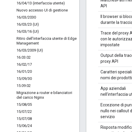
MatchesPath nel
16
/
04
/
13 (interfaccia utente)
API
Nuovo accesso UI di gestione
Il browser si bloc
16
/
03
/
2030
durante la tracci
16
/
03
/
23 (UI)
16
/
03
/
16 (UI)
Trace del proxy 
Ritiro dell'interfaccia utente di Edge
con le autorizzaz
Management
impostate
16
/
03
/
2009 (UI)
Output della trac
16
.
03
.
02
proxy API
16
/
02
/
17
16
/
01
/
20
Caratteri speciali
nomi dei prodotti
15
/
09
/
30
15
.
09
.
02
App aziendali
Migrazione a router e bilanciatori
nell'interfaccia 
del carico Nginx
15
/
08
/
05
Eccezione di pun
nullo nei callout d
15
/
07
/
22
servizio
15
/
07
/
08
15
/
06
/
24
Risposta modific