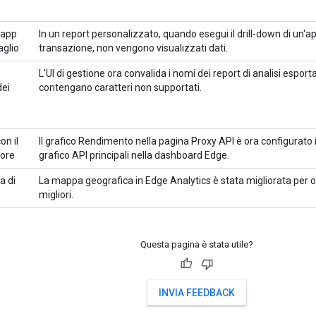
'app
In un report personalizzato, quando esegui il drill-down di un'app
aglio
transazione, non vengono visualizzati dati.
L'UI di gestione ora convalida i nomi dei report di analisi esport
ei
contengano caratteri non supportati.
on il
Il grafico Rendimento nella pagina Proxy API è ora configurato
iore
grafico API principali nella dashboard Edge.
a di
La mappa geografica in Edge Analytics è stata migliorata per of
migliori.
Questa pagina è stata utile?
INVIA FEEDBACK