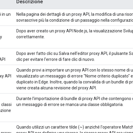
Descrizione
i in un
Nella pagina dei dettagli di un proxy API, la modifica di una ri
sovrascrive più la condizione di un passaggio nella configuraz
Dopo aver creato un proxy API Node.js, la visualizzazione Svilu
xy
correttamente.
Dopo aver fatto clic su Salva nell'editor proxy API, il pulsante S
 API
clic per evitare l'errore di fare clic di nuovo.
Quando provi a importare un proxy API con lo stesso nome di u
oxy API
visualizzato un messaggio di errore "Nome criterio duplicato" 
duplicato in Edge. Inoltre, quando la convalida di un bundle di 
viene creata alcuna revisione del proxy API.
Durante l'importazione di bundle di proxy API che contengono c
 classi
un messaggio di errore se manca una classe obbligatoria.
azione
Quando utilizzi un carattere tilde (~) anziché l'operatore Mat