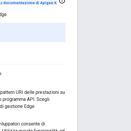
info
la
documentazione di Apigee X
.
dge.
e.
pattern URI delle prestazioni su
tuo programma API. Scegli
 di gestione Edge.
viluppatori consente di
Utilizza questa funzionalità, ad