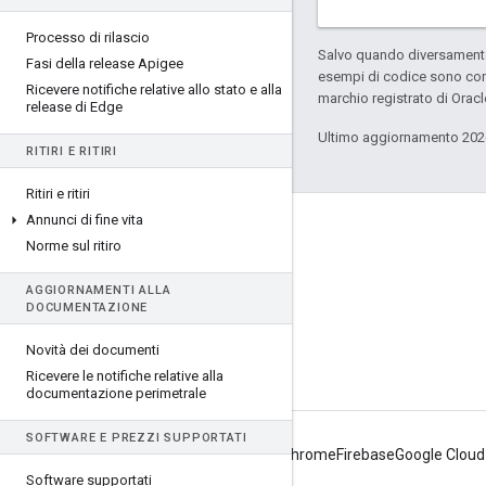
Processo di rilascio
Salvo quando diversamente 
Fasi della release Apigee
esempi di codice sono con
Ricevere notifiche relative allo stato e alla
marchio registrato di Oracl
release di Edge
Ultimo aggiornamento 202
RITIRI E RITIRI
Ritiri e ritiri
Annunci di fine vita
Informazioni su Apigee
Norme sul ritiro
We're part of Google
AGGIORNAMENTI ALLA
Eventi
DOCUMENTAZIONE
Partner
Novità dei documenti
ebook e webcast
Ricevere le notifiche relative alla
documentazione perimetrale
SOFTWARE E PREZZI SUPPORTATI
Android
Chrome
Firebase
Google Cloud
Software supportati