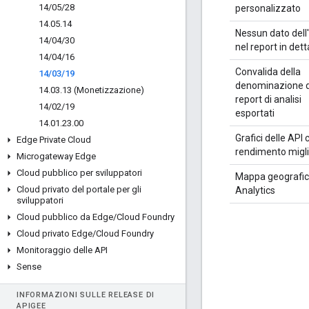
14
/
05
/
28
personalizzato
14
.
05
.
14
Nessun dato dell
14
/
04
/
30
nel report in dett
14
/
04
/
16
Convalida della
14
/
03
/
19
denominazione d
14
.
03
.
13 (Monetizzazione)
report di analisi
14
/
02
/
19
esportati
14
.
01
.
23
.
00
Grafici delle API c
Edge Private Cloud
rendimento migl
Microgateway Edge
Cloud pubblico per sviluppatori
Mappa geografic
Cloud privato del portale per gli
Analytics
sviluppatori
Cloud pubblico da Edge
/
Cloud Foundry
Cloud privato Edge
/
Cloud Foundry
Monitoraggio delle API
Sense
INFORMAZIONI SULLE RELEASE DI
APIGEE