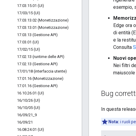
17
.
03
.
15
.
01 (UI)
esempio, s
17
/
03
/
15 (UI)
Memorizza
17
.
03
.
13
.
02 (Monetizzazione)
Edge ora o
17
.
03
.
13
.
01 (Monetizzazione)
di entità (
17
.
03
.
13 (Gestione API)
e la resti
17
.
03
.
01 (UI)
Consulta
S
17
/
02
/
15 (UI)
17
.
02
.
13 (runtime delle API)
Nuovi oper
17
.
02
.
13 (Gestione API)
Nei filtri 
17
/
01
/
18 (interfaccia utente)
maiuscole e
17
.
01
.
16 (Monetizzazione)
17
.
01
.
16 (Gestione API)
Bug corrett
16
.
10
.
26
.
01 (UI)
16
/
10
/
26 (UI)
16
/
10
/
05 (UI)
In questa release
16
/
09
/
21
_
9
Nota:
i ruoli p
16
/
09
/
21
16
.
08
.
24
.
01 (UI)