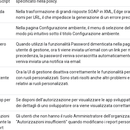
Script
specificato nella policy.
 da
Nella trasformazione di grandi risposte SOAP in XML, Edge ora
nomi per URL, il che impedisce la generazione di un errore pre
Nella pagina Configurazione ambiente, il menu di selezione del
modo più intuitivo sotto il titolo Configurazione ambiente.
pero
Quando utilizzi la funzionalità Password dimenticata nella pagi
utente di gestione, ora ti viene inviata un'email con un link per
precedenza, la password veniva sovrascritta automaticamen
veniva inviata una notifica via email.
Ora la UI di gestione disattiva correttamente le funzionalità pert
utente
con ruoli personalizzati. Sono stati risolti anche altri problemi e
relativi ai ruoli personalizzati.
pp per
Se disponi dell'autorizzazione per visualizzare le app sviluppat
dei dettagli di uno sviluppatore ora viene visualizzata corrett
azioni
Gli utenti che non hanno il ruolo Amministratore dell'organizza
ante la
"Autorizzazioni insufficienti" quando modificano i report person
rt