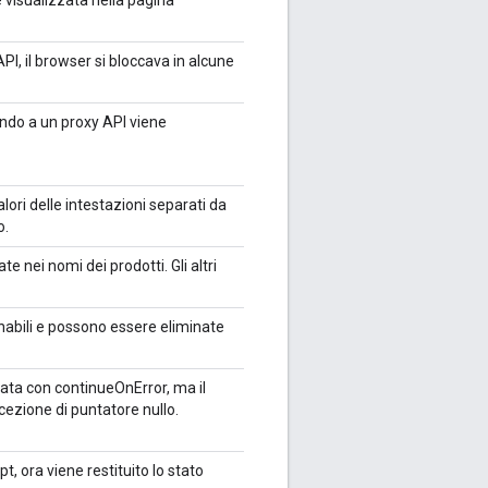
e visualizzata nella pagina
PI, il browser si bloccava in alcune
ando a un proxy API viene
alori delle intestazioni separati da
o.
e nei nomi dei prodotti. Gli altri
onabili e possono essere eliminate
ata con continueOnError, ma il
cezione di puntatore nullo.
t, ora viene restituito lo stato