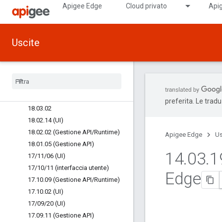
18.05.09
Apigee Edge
Cloud privato
Apig
18.05.04
Release beta delle destinazioni
ospitate
Uscite
18/04/23
18
.
04
.
06
18
.
04
.
09 (UI)
18
.
04
.
06 (UI)
18
.
04
.
04
preferita. Le trad
18
.
03
.
02
18
.
02
.
14 (UI)
18
.
02
.
02 (Gestione API
/
Runtime)
Apigee Edge
Us
18
.
01
.
05 (Gestione API)
14
.
03
.
1
17
/
11
/
06 (UI)
17
/
10
/
11 (interfaccia utente)
Edge
17
.
10
.
09 (Gestione API
/
Runtime)
17
.
10
.
02 (UI)
17
/
09
/
20 (UI)
17
.
09
.
11 (Gestione API)