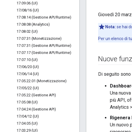
17
.
09
.
06 (UI)
17
/
08
/
16 (UI)
Giovedì 20 marz
17
.
08
.
14 (Gestione API
/
Runtime)
17
.
08
.
08 (Analytics)
Nota:
se hai d
17
.
08
.
02 (UI)
17
.
07
.
31 (Monetizzazione)
Per un elenco di tu
17
.
07
.
31 (Gestione API
/
Runtime)
17
.
07
.
17 (Gestione API
/
Runtime)
Nuove funzi
17
.
07
.
10 (UI)
17
/
06
/
20 (UI)
Di seguito sono 
17
/
06
/
14 (UI)
17
.
05
.
22
.
01 (Monetizzazione)
Dashboard
17
/
05
/
22 (UI)
Una nuova 
17
.
05
.
22 (Gestione API)
più API, o
17
.
05
.
08 (UI)
Analytics 
17
.
04
.
24 (Gestione API)
17
/
04
/
12 (UI)
Rigenera 
17
.
04
.
05 (UI)
Un nuovo p
17
.
03
.
29 (UI)
rigenerare