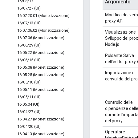
16
/
08
/
17
Argomento
16
/
07
/
27 (UI)
Modifica dei verb
16
.
07
.
20
.
01 (Monetizzazione)
proxy API
16
/
07
/
13 (UI)
16
.
07
.
06
.
02 (Monetizzazione)
Visualizzazione
16
.
07
.
06 (Monetizzazione)
Sviluppo del pro
Node.js
16
/
06
/
29 (UI)
16
.
06
.
22 (Monetizzazione)
Pulsante Salva
16
/
06
/
15 (UI)
nell'editor proxy
16
.
06
.
08 (Monetizzazione)
Importazione e
16
.
05
.
25 (Monetizzazione)
convalida del pr
16
/
05
/
18 (UI)
16
.
05
.
11 (Monetizzazione)
16
/
05
/
11 (UI)
Controllo delle
16
.
05
.
04 (UI)
dipendenze delle
16
/
04
/
27 (UI)
durante l'import
16
.
04
.
27 (Monetizzazione)
del proxy
16
/
04
/
20 (UI)
Operatore
16
.
04
.
13 (Monetizzazione)