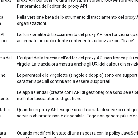
 proxy
proxy API per definire una risorsa, la risorsa proxy API ora vien
Panoramica dell'editor del proxy API.
ca
Nella versione beta dello strumento di tracciamento del proxy A
a
organizzazioni.
API
La funzionalità di tracciamento del proxy API ora funziona qu
ioni
assegnato un ruolo utente contenente autorizzazioni "trace".
cia del
L'output della traccia nell'editor del proxy API non tronca più i v
virgole. La traccia ora mostra anche gli URI dei callout di servizi
 nei
Le parentesi e le virgolette (singole e doppie) sono ora supportat
caratteri speciali continuano a essere supportati.
Le app aziendali (create con l'API di gestione) ora sono selezi
utente
nell'interfaccia utente di gestione.
tatore
Quando un proxy API esegue una chiamata di servizio configur
i
servizio chiamato non è disponibile, Edge non genera più un'ec
ata
Quando modifichi lo stato di una risposta con la policy JavaScrip