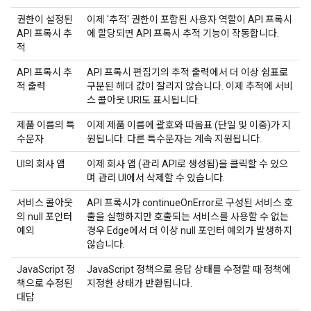
권한이 설정된
이제 '추적' 권한이 포함된 사용자 역할이 API 프록시
API 프록시 추
에 할당되면 API 프록시 추적 기능이 작동합니다.
적
API 프록시 추
API 프록시 편집기의 추적 출력에서 더 이상 쉼표로
적 출력
구분된 헤더 값이 잘리지 않습니다. 이제 추적에 서비
스 콜아웃 URI도 표시됩니다.
제품 이름의 특
이제 제품 이름에 괄호와 따옴표 (단일 및 이중)가 지
수문자
원됩니다. 다른 특수문자는 계속 지원됩니다.
UI의 회사 앱
이제 회사 앱 (관리 API로 생성됨)을 클릭할 수 있으
며 관리 UI에서 삭제할 수 있습니다.
서비스 콜아웃
API 프록시가 continueOnError로 구성된 서비스 호
의 null 포인터
출을 실행하지만 호출되는 서비스를 사용할 수 없는
예외
경우 Edge에서 더 이상 null 포인터 예외가 발생하지
않습니다.
JavaScript 정
JavaScript 정책으로 응답 상태를 수정할 때 정책에
책으로 수정된
지정한 상태가 반환됩니다.
대답