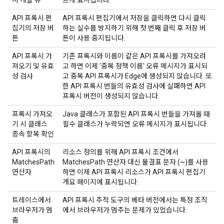
시 개발 뷰
르게 표시됩니다.
API 프록시 편
API 프록시 편집기에서 저장을 클릭하면 다시 클릭
집기의 저장 버
하는 실수를 방지하기 위해 첫 번째 클릭 후 저장 버
튼
튼이 사용 중지됩니다.
API 프록시 가
기존 프록시와 이름이 같은 API 프록시를 가져오려
져오기 및 유효
고 하면 이제 '중복 정책 이름' 오류 메시지가 표시되
성 검사
고 중복 API 프록시가 Edge에 생성되지 않습니다. 또
한 API 프록시 번들의 유효성 검사에 실패하면 API
프록시 버전이 생성되지 않습니다.
프록시 가져오
Java 클래스가 포함된 API 프록시 번들을 가져올 때
기 시 클래스
필수 클래스가 누락되면 오류 메시지가 표시됩니다.
종속 항목 확인
API 프록시의
리소스 정의를 위해 API 프록시 조건에서
MatchesPath
MatchesPath 연산자 대신 물결표 문자 (~)를 사용
연산자
하면 이제 API 프록시 리소스가 API 프록시 편집기
개요 페이지에 표시됩니다.
트레이스에서
API 프록시 추적 도구의 베타 버전에서는 특정 조직
브라우저가 멈
에서 브라우저가 멈추는 문제가 있었습니다.
춤