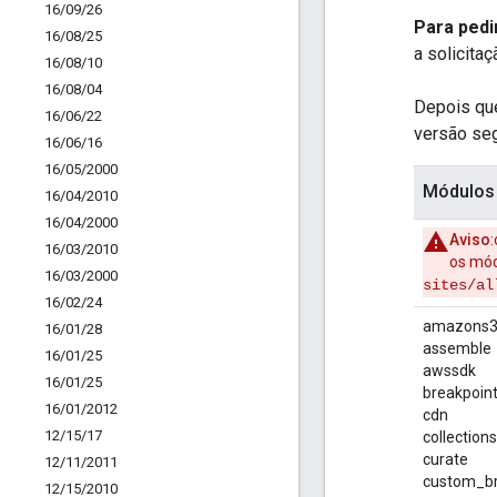
16
/
09
/
26
Para pedi
16
/
08
/
25
a solicita
16
/
08
/
10
16
/
08
/
04
Depois que
16
/
06
/
22
versão se
16
/
06
/
16
16
/
05
/
2000
Módulos
16
/
04
/
2010
16
/
04
/
2000
Aviso
16
/
03
/
2010
os mód
16
/
03
/
2000
sites/al
16
/
02
/
24
amazons
16
/
01
/
28
assemble
16
/
01
/
25
awssdk
16
/
01
/
25
breakpoin
16
/
01
/
2012
cdn
12
/
15
/
17
collections
curate
12
/
11
/
2011
custom_b
12
/
15
/
2010