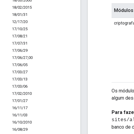
18
/
03
/
2000
18
/
02
/
2015
Módulos
18
/
01
/
31
12
/
17
/
20
criptograf
17
/
10
/
25
17
/
08
/
21
17
/
07
/
31
17
/
06
/
29
17
/
06
/
27
,
00
17
/
06
/
05
17
/
03
/
27
17
/
03
/
13
17
/
03
/
06
Os módulos
17
/
02
/
2010
algum des
17
/
01
/
27
16
/
11
/
17
Para faze
16
/
11
/
03
sites/a
16
/
10
/
2010
banco de d
16
/
08
/
29