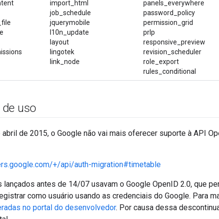
ntent
import_html
panels_everywhere
job_schedule
password_policy
file
jquerymobile
permission_grid
he
l10n_update
prlp
layout
responsive_preview
issions
lingotek
revision_scheduler
link_node
role_export
rules_conditional
 de uso
e abril de 2015, o Google não vai mais oferecer suporte à API O
ers.google.com/+/api/auth-migration#timetable
s lançados antes de 14/07 usavam o Google OpenID 2.0, que perm
 registrar como usuário usando as credenciais do Google. Para m
eradas no portal do desenvolvedor
. Por causa dessa descontinua