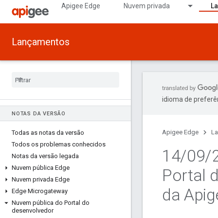
Apigee Edge
Nuvem privada
L
Lançamentos
idioma de preferê
NOTAS DA VERSÃO
Apigee Edge
L
Todas as notas da versão
Todos os problemas conhecidos
14
/
09
/
Notas da versão legada
Nuvem pública Edge
Portal 
Nuvem privada Edge
da Apig
Edge Microgateway
Nuvem pública do Portal do
desenvolvedor