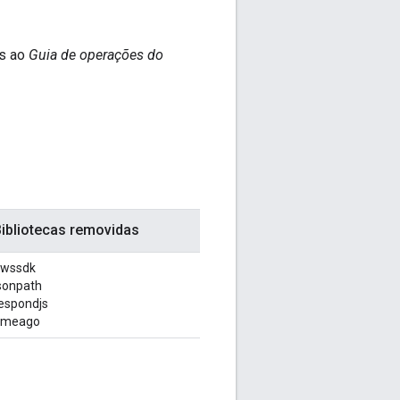
as ao
Guia de operações do
ibliotecas removidas
wssdk
sonpath
espondjs
imeago