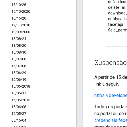
defaultco
15
/
10
/
26
delete_all
15
/
10
/
2020
download_
10
/
15
/
20
entitycac
facetapi
19
/
11
/
2010
field_perm
19
/
09
/
2000
15
/
08
/
24
18
/
08
/
20
15
/
08
/
10
15
/
07
/
08
Suspensão
15
/
07
/
06
15
/
06
/
29
A partir de 15 d
15
/
06
/
19
link a seguir:
15
/
06
/
2018
15
/
06
/
17
https://develop
15
/
06
/
2015
Todos os portai
15
/
06
/
08
no portal ou se
15
/
05
/
27
credenciais fed
05
/
15
/
04