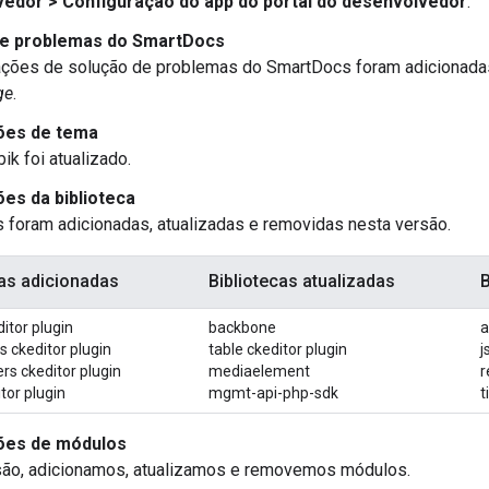
edor > Configuração do app do portal do desenvolvedor
.
de problemas do SmartDocs
ações de solução de problemas do SmartDocs foram adicionad
ge
.
ões de tema
ik foi atualizado.
ões da biblioteca
s foram adicionadas, atualizadas e removidas nesta versão.
cas adicionadas
Bibliotecas atualizadas
B
ditor plugin
backbone
a
 ckeditor plugin
table ckeditor plugin
j
s ckeditor plugin
mediaelement
r
tor plugin
mgmt-api-php-sdk
t
ões de módulos
são, adicionamos, atualizamos e removemos módulos.