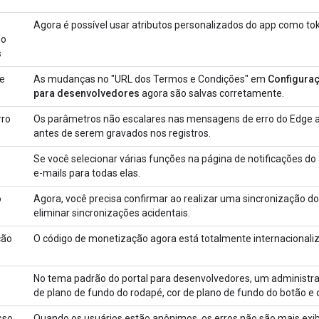
Agora é possível usar atributos personalizados do app como to
do
s
e
As mudanças no "URL dos Termos e Condições" em
Configuraç
para desenvolvedores
agora são salvas corretamente.
rro
Os parâmetros não escalares nas mensagens de erro do Edge a
antes de serem gravados nos registros.
Se você selecionar várias funções na página de notificações do a
e-mails para todas elas.
o
Agora, você precisa confirmar ao realizar uma sincronização do
eliminar sincronizações acidentais.
ção
O código de monetização agora está totalmente internacionali
No tema padrão do portal para desenvolvedores, um administr
de plano de fundo do rodapé, cor de plano de fundo do botão e c
sso
Quando os usuários estão anônimos, os erros não são mais exi