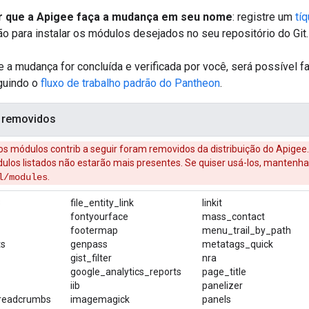
r que a Apigee faça a mudança em seu nome
: registre um
tí
ção para instalar os módulos desejados no seu repositório do Git.
 a mudança for concluída e verificada por você, será possível f
guindo o
fluxo de trabalho padrão do Pantheon
.
 removidos
:os módulos contrib a seguir foram removidos da distribuição do Apigee.
ulos listados não estarão mais presentes. Se quiser usá-los, mantenh
.
l/modules
3
file_entity_link
linkit
fontyourface
mass_contact
footermap
menu_trail_by_path
ts
genpass
metatags_quick
gist_filter
nra
google_analytics_reports
page_title
iib
panelizer
readcrumbs
imagemagick
panels