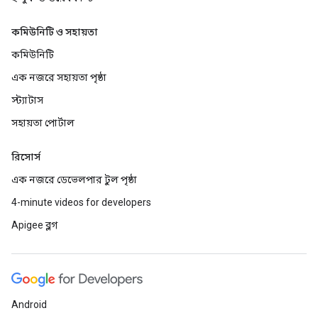
কমিউনিটি ও সহায়তা
কমিউনিটি
এক নজরে সহায়তা পৃষ্ঠা
স্ট্যাটাস
সহায়তা পোর্টাল
রিসোর্স
এক নজরে ডেভেলপার টুল পৃষ্ঠা
4-minute videos for developers
Apigee ব্লগ
Android