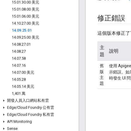
15
.
01
.
30
.
00 美元
15
.
01
.
08
.
00 美元
15
.
01
.
06
.
00 美元
修正錯誤
14
.
10
.
27
.
00 美元
14
.
09
.
25
.
01
這個版本修正了
14
.
09
.
25
.
00 美元
14
.
08
.
27
.
01
主
說明
14
.
08
.
27
題
14
.
07
.
58
14
.
07
.
16
舊
使用 Apig
版
示錯誤。如果
14
.
07
.
00 美元
主
時發生 UI 
14
.
05
.
28
題
14
.
05
.
14 美元
1
,
401 萬
開發人員入口網站私有雲
Edge
/
Cloud Foundry 公有雲
Edge
/
Cloud Foundry 私有雲
API Monitoring
Sense