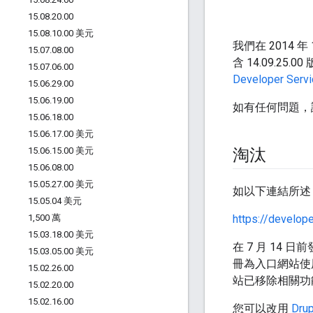
15
.
08
.
20
.
00
15
.
08
.
10
.
00 美元
我們在 2014 年
15
.
07
.
08
.
00
含 14.09.
15
.
07
.
06
.
00
Developer Servi
15
.
06
.
29
.
00
15
.
06
.
19
.
00
如有任何問題
15
.
06
.
18
.
00
15
.
06
.
17
.
00 美元
15
.
06
.
15
.
00 美元
淘汰
15
.
06
.
08
.
00
15
.
05
.
27
.
00 美元
如以下連結所述，自 2
15
.
05
.
04 美元
1
,
500 萬
https://develop
15
.
03
.
18
.
00 美元
在 7 月 14 
15
.
03
.
05
.
00 美元
冊為入口網站使
15
.
02
.
26
.
00
站已移除相關功
15
.
02
.
20
.
00
15
.
02
.
16
.
00
您可以改用
Drup