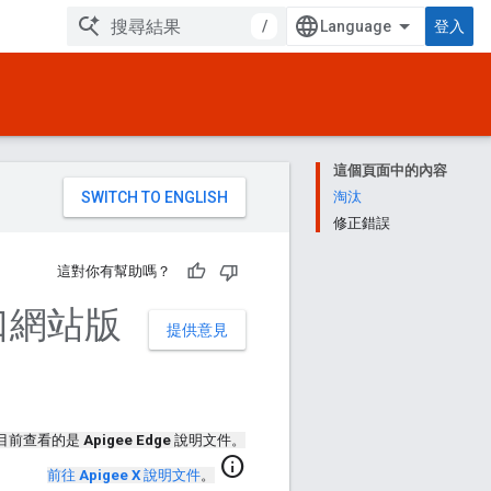
/
登入
這個頁面中的內容
。
淘汰
修正錯誤
這對你有幫助嗎？
入口網站版
提供意見
目前查看的是
Apigee Edge
說明文件。
info
前往
Apigee X
說明文件
。