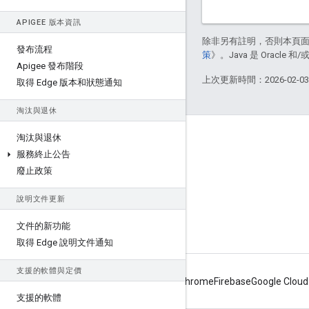
APIGEE 版本資訊
除非另有註明，否則本頁
發布流程
策
》。Java 是 Oracl
Apigee 發布階段
上次更新時間：2026-02-0
取得 Edge 版本和狀態通知
淘汰與退休
關於 Apigee
淘汰與退休
服務終止公告
We're part of Google
廢止政策
活動
說明文件更新
合作夥伴
電子書與網路廣播
文件的新功能
取得 Edge 說明文件通知
支援的軟體與定價
Android
Chrome
Firebase
Google Cloud
支援的軟體