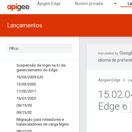
16.04.27 (UI)
Apigee Edge
Nuvem privada
L
16.04.27 (Monetização)
16/04/2020 (UI)
16.04.13 (Monetização)
Lançamentos
16.04.13 (UI)
Novo login na IU de gerenciamento
16
/
03
/
30
16
.
03
.
23 (UI)
16
/
03
/
16 (UI)
idioma de preferê
Suspensão de login na IU de
gerenciamento do Edge
16
/
03
/
2009 (UI)
Apigee Edge
L
13
/
03
/
2002
15
.
02
.
0
17
/
02
/
2017
16
/
01
/
2020
Edge
09
/
15
/
30
09
/
15
/
02
Migração para roteadores e
balanceadores de carga Nginx
08
/
15
/
05