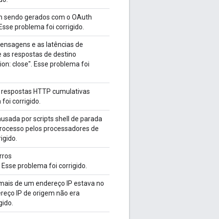
am sendo gerados com o OAuth
sse problema foi corrigido.
ensagens e as latências de
as respostas de destino
n: close". Esse problema foi
 e respostas HTTP cumulativas
foi corrigido.
ausada por scripts shell de parada
processo pelos processadores de
igido.
rros
sse problema foi corrigido.
 mais de um endereço IP estava no
reço IP de origem não era
gido.