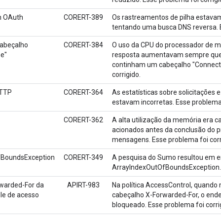
m OAuth
CORERT-389
Os rastreamentos de pilha estav
tentando uma busca DNS reversa. E
cabeçalho
CORERT-384
O uso da CPU do processador de m
se"
resposta aumentavam sempre que 
continham um cabeçalho "Connectio
corrigido.
HTTP
CORERT-364
As estatísticas sobre solicitações
estavam incorretas. Esse problema 
CORERT-362
A alta utilização da memória era c
acionados antes da conclusão do 
mensagens. Esse problema foi corr
fBoundsException
CORERT-349
A pesquisa do Sumo resultou em e
ArrayIndexOutOfBoundsException. E
warded-For da
APIRT-983
Na política AccessControl, quando
ole de acesso
cabeçalho X-Forwarded-For, o ende
bloqueado. Esse problema foi corri