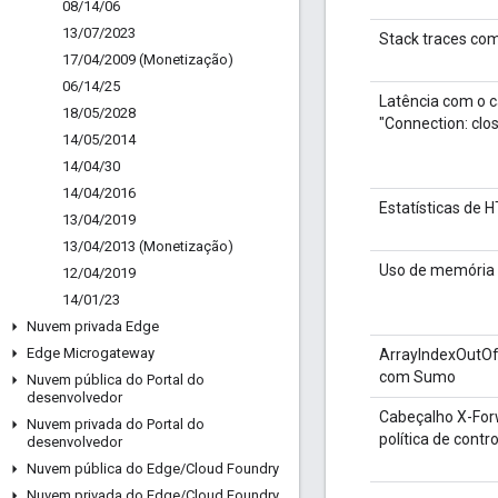
08
/
14
/
06
13
/
07
/
2023
Stack traces co
17
/
04
/
2009 (Monetização)
06
/
14
/
25
Latência com o 
18
/
05
/
2028
"Connection: clo
14
/
05
/
2014
14
/
04
/
30
14
/
04
/
2016
Estatísticas de 
13
/
04
/
2019
13
/
04
/
2013 (Monetização)
Uso de memória
12
/
04
/
2019
14
/
01
/
23
Nuvem privada Edge
Edge Microgateway
ArrayIndexOutO
com Sumo
Nuvem pública do Portal do
desenvolvedor
Cabeçalho X-For
Nuvem privada do Portal do
política de contr
desenvolvedor
Nuvem pública do Edge
/
Cloud Foundry
Nuvem privada do Edge
/
Cloud Foundry