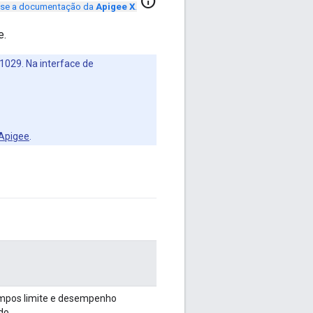
info
se a documentação da
Apigee X
.
e.
41029. Na interface de
 Apigee
.
mpos limite e desempenho
do.