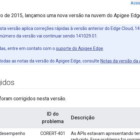
Aces
ro de 2015, lançamos uma nova versão na nuvem do Apigee Edg
esta versão aplica correções rápidas à versão anterior do Edge Cloud, 1
número da versão vai continuar sendo 141029.01.
idas, entre em contato com o
suporte do Apigee Edge
.
 todas as notas da versão do Apigee Edge, consulte
Notas da versão da
gidos
foram corrigidos nesta versão.
ID do
Descrição
problema
e desempenho
CORERT-401
As APIs estavam apresentando te
reduzido. Esse problema foi corrigi