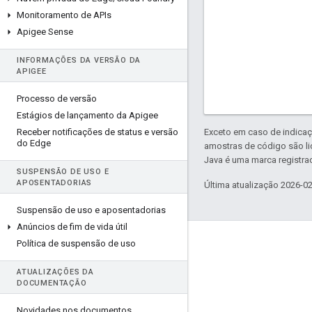
Monitoramento de APIs
Apigee Sense
INFORMAÇÕES DA VERSÃO DA
APIGEE
Processo de versão
Estágios de lançamento da Apigee
Receber notificações de status e versão
Exceto em caso de indicaç
do Edge
amostras de código são l
Java é uma marca registrad
SUSPENSÃO DE USO E
APOSENTADORIAS
Última atualização 2026-0
Suspensão de uso e aposentadorias
Anúncios de fim de vida útil
Sobre a Apigee
Política de suspensão de uso
We're part of Google
ATUALIZAÇÕES DA
DOCUMENTAÇÃO
Eventos
Parceiros
Novidades nos documentos