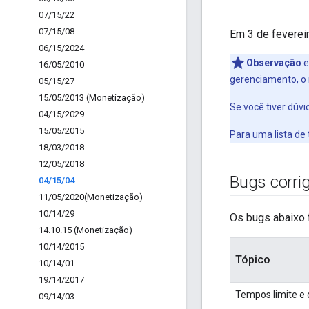
07
/
15
/
22
07
/
15
/
08
Em 3 de feverei
06
/
15
/
2024
Observação
:
16
/
05
/
2010
gerenciamento, o 
05
/
15
/
27
15
/
05
/
2013 (Monetização)
Se você tiver dúv
04
/
15
/
2029
15
/
05
/
2015
Para uma lista de
18
/
03
/
2018
12
/
05
/
2018
Bugs corri
04
/
15
/
04
11
/
05
/
2020(
Monetização)
10
/
14
/
29
Os bugs abaixo 
14
.
10
.
15 (Monetização)
10
/
14
/
2015
Tópico
10
/
14
/
01
19
/
14
/
2017
Tempos limite 
09
/
14
/
03