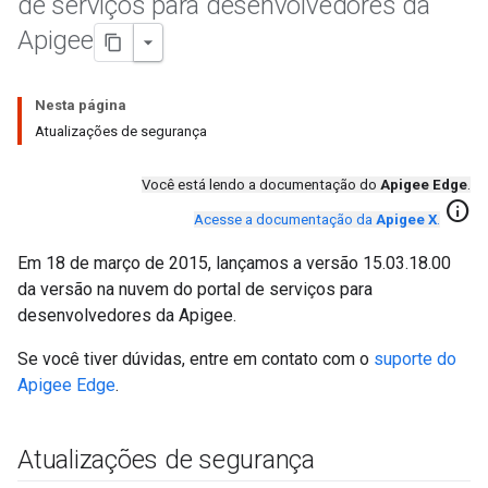
de serviços para desenvolvedores da
Apigee
Nesta página
Atualizações de segurança
Você está lendo a documentação do
Apigee Edge
.
info
Acesse a documentação da
Apigee X
.
Em 18 de março de 2015, lançamos a versão 15.03.18.00
da versão na nuvem do portal de serviços para
desenvolvedores da Apigee.
Se você tiver dúvidas, entre em contato com o
suporte do
Apigee Edge
.
Atualizações de segurança