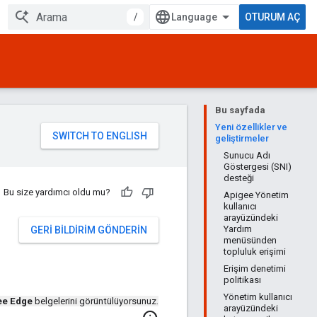
/
OTURUM AÇ
Bu sayfada
Yeni özellikler ve
geliştirmeler
Sunucu Adı
Göstergesi (SNI)
desteği
Bu size yardımcı oldu mu?
Apigee Yönetim
kullanıcı
arayüzündeki
Yardım
GERI BILDIRIM GÖNDERIN
menüsünden
topluluk erişimi
Erişim denetimi
politikası
Yönetim kullanıcı
ee Edge
belgelerini görüntülüyorsunuz.
arayüzündeki