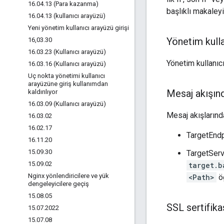
16
.
04
.
13 (Para kazanma)
başlıklı makaleyi
16
.
04
.
13 (kullanıcı arayüzü)
Yeni yönetim kullanıcı arayüzü girişi
Yönetim kulla
16
,
03
.
30
16
.
03
.
23 (Kullanıcı arayüzü)
Yönetim kullanıc
16
.
03
.
16 (Kullanıcı arayüzü)
Uç nokta yönetimi kullanıcı
arayüzüne giriş kullanımdan
Mesaj akışın
kaldırılıyor
16
.
03
.
09 (Kullanıcı arayüzü)
Mesaj akışlarınd
16
.
03
.
02
16
.
02
.
17
TargetEndp
16
.
11
.
20
15
.
09
.
30
TargetServ
15
.
09
.
02
target.b
Nginx yönlendiricilere ve yük
<Path>
öğ
dengeleyicilere geçiş
15
.
08
.
05
SSL sertifika
15
.
07
.
2022
15
.
07
.
08