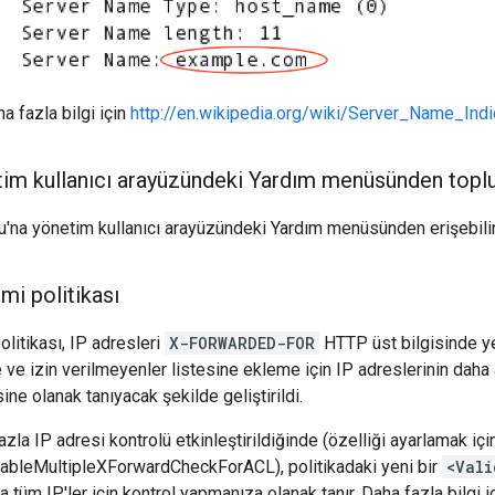
a fazla bilgi için
http://en.wikipedia.org/wiki/Server_Name_Indi
im kullanıcı arayüzündeki Yardım menüsünden toplu
'na yönetim kullanıcı arayüzündeki Yardım menüsünden erişebilir
mi politikası
olitikası, IP adresleri
X-FORWARDED-FOR
HTTP üst bilgisinde yer
ve izin verilmeyenler listesine ekleme için IP adreslerinin daha ay
ne olanak tanıyacak şekilde geliştirildi.
azla IP adresi kontrolü etkinleştirildiğinde (özelliği ayarlamak içi
nableMultipleXForwardCheckForACL), politikadaki yeni bir
<Vali
ya tüm IP'ler için kontrol yapmanıza olanak tanır. Daha fazla bilgi i