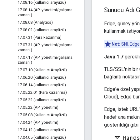
17
.
08
.
16 (kullanıcı arayüzü)
Sunucu Adı G
17
.
08
.
14 (API yönetimi
/
çalışma
zamanı)
17
.
08
.
08 (Analytics)
Edge, güney yönü
17
.
08
.
02 (kullanıcı arayüzü)
kullanmak istiy
17
.
07
.
31 (Para kazanma)
Not:
SNI, Edge 
17
.
07
.
31 (API yönetimi
/
çalışma
zamanı)
Java 1.7
gereklid
17
.
07
.
17 (API yönetimi
/
çalışma
zamanı)
TLS/SSL'nin bir 
17
.
07
.
10 (Kullanıcı Arayüzü)
bağlantı noktası
17
.
06
.
20 (kullanıcı arayüzü)
17
.
06
.
14 (kullanıcı arayüzü)
Edge'e özel yapı
17
.
05
.
22
.
01 (Para kazanma)
Cloud), Edge bun
17
.
05
.
22 (kullanıcı arayüzü)
17
.
05
.
22 (API yönetimi)
Edge, istek URL
17
.
05
.
08 (Kullanıcı Arayüzü)
hedef ana maki
17
.
04
.
24 (API yönetimi)
gösterildiği gibi 
17
.
04
.
12 (kullanıcı arayüzü)
17
.
04
.
05 (kullanıcı arayüzü)