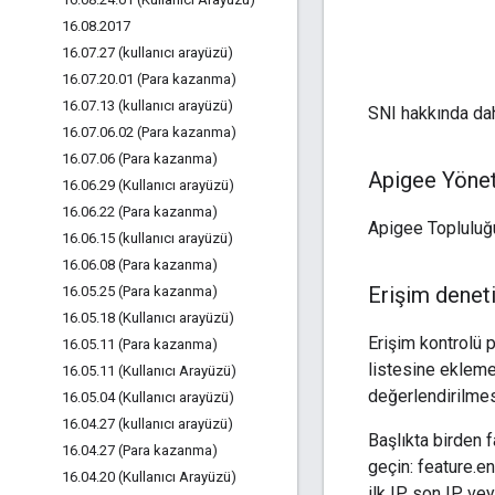
16
.
08
.
2017
16
.
07
.
27 (kullanıcı arayüzü)
16
.
07
.
20
.
01 (Para kazanma)
16
.
07
.
13 (kullanıcı arayüzü)
SNI hakkında dah
16
.
07
.
06
.
02 (Para kazanma)
16
.
07
.
06 (Para kazanma)
Apigee Yönet
16
.
06
.
29 (Kullanıcı arayüzü)
16
.
06
.
22 (Para kazanma)
Apigee Topluluğu
16
.
06
.
15 (kullanıcı arayüzü)
16
.
06
.
08 (Para kazanma)
Erişim deneti
16
.
05
.
25 (Para kazanma)
16
.
05
.
18 (Kullanıcı arayüzü)
Erişim kontrolü p
16
.
05
.
11 (Para kazanma)
listesine ekleme 
16
.
05
.
11 (Kullanıcı Arayüzü)
değerlendirilmesi
16
.
05
.
04 (Kullanıcı arayüzü)
16
.
04
.
27 (kullanıcı arayüzü)
Başlıkta birden f
16
.
04
.
27 (Para kazanma)
geçin: feature.e
16
.
04
.
20 (Kullanıcı Arayüzü)
ilk IP, son IP ve