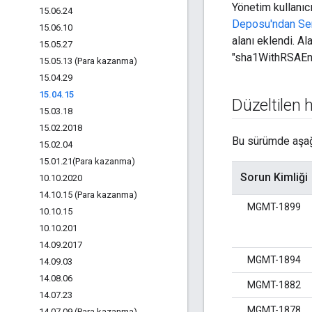
Yönetim kullanıc
15
.
06
.
24
Deposu'ndan Sert
15
.
06
.
10
alanı eklendi. Al
15
.
05
.
27
"sha1WithRSAEnc
15
.
05
.
13 (Para kazanma)
15
.
04
.
29
15
.
04
.
15
Düzeltilen 
15
.
03
.
18
15
.
02
.
2018
Bu sürümde aşağı
15
.
02
.
04
15
.
01
.
21(
Para kazanma)
Sorun Kimliği
10
.
10
.
2020
14
.
10
.
15 (Para kazanma)
MGMT-1899
10
.
10
.
15
10
.
10
.
201
14
.
09
.
2017
MGMT-1894
14
.
09
.
03
14
.
08
.
06
MGMT-1882
14
.
07
.
23
MGMT-1878
14
.
07
.
09 (Para kazanma)