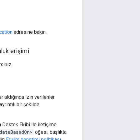
cation
adresine bakın.
luk erişimi
siniz.
 aldığında izin verilenler
rıntılı bir şekilde
n Destek Ekibi ile iletişime
dateBasedOn>
öğesi, başlıkta
çin
Erişim denetimi politikası