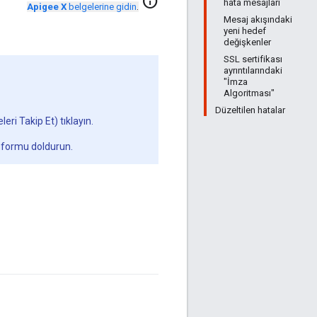
info
hata mesajları
Apigee X
belgelerine gidin
.
Mesaj akışındaki
yeni hedef
değişkenler
SSL sertifikası
ayrıntılarındaki
"İmza
Algoritması"
Düzeltilen hatalar
leri Takip Et) tıklayın.
 formu doldurun.