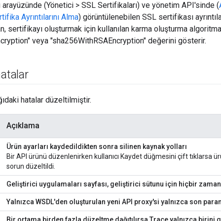
ı arayüzünde (Yönetici > SSL Sertifikaları) ve yönetim API'sinde (
ifika Ayrıntılarını Alma
) görüntülenebilen SSL sertifikası ayrıntıl
an, sertifikayı oluşturmak için kullanılan karma oluşturma algoritma
ryption" veya "sha256WithRSAEncryption" değerini gösterir.
hatalar
daki hatalar düzeltilmiştir.
Açıklama
Ürün ayarları kaydedildikten sonra silinen kaynak yolları
Bir API ürünü düzenlenirken kullanıcı Kaydet düğmesini çift tıklarsa ürü
sorun düzeltildi.
Geliştirici uygulamaları sayfası, geliştirici sütunu için hiçbir z
Yalnızca WSDL'den oluşturulan yeni API proxy'si yalnızca son param
Bir ortama birden fazla düzeltme dağıtılırsa Trace yalnızca birini 