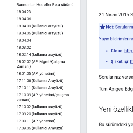
Barındırılan Hedefler Beta sürümü
18
.
04
.
23
21 Nisan 2015 Sa
18
.
04
.
06
18
.
04
.
09 (Kullanıcı arayüzü)
Not:
Soruların
18
.
04
.
06 (Kullanıcı arayüzü)
Yayın bildirimleri
18
.
04
.
04
18
.
03
.
02
Cloud
:
http
18
.
02
.
14 (kullanıcı arayüzü)
Şirket içi
:
h
18
.
02
.
02 (API Mgmt
/
Çalışma
Zamanı)
18
.
01
.
05 (API yönetimi)
Sorularınız vars
17
.
11
.
06 (Kullanıcı Arayüzü)
17
.
10
.
11 (Kullanıcı Arayüzü)
Tüm Apigee Edge 
17
.
10
.
09 (API yönetimi
/
çalışma
zamanı)
17
.
10
.
02 (kullanıcı arayüzü)
Yeni özellik
17
.
09
.
20 (kullanıcı arayüzü)
17
.
09
.
11 (API yönetimi)
Bu sürümdeki yeni
17
.
09
.
06 (Kullanıcı Arayüzü)