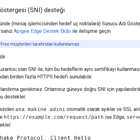
östergesi (SNI) desteği
nde (mesaj işlemcisinden hedef uç noktalara) Sunucu Adı Göster
orsanız
Apigee Edge Destek Ekibi
ile iletişime geçin.
Free müşterileri tarafından kullanılamaz.
ir.
uzantısı olan SNI ile, tüm bu hedeflerin aynı sertifikayı kullanm
ndan birden fazla HTTPS hedefi sunulabilir.
landırma gerekmez. Ortamınız güneye doğru SNI için yapılandırıl
u destekler.
'sinden
otomatik olarak ayıklar ve SSL anl
ana makine adını
ne
ise Edge,
https://example.com/request/path
serv
ekler: