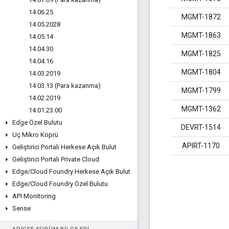
14
.
06
.
25
MGMT-1872
14
.
05
.
2028
MGMT-1863
14
.
05
.
14
14
.
04
.
30
MGMT-1825
14
.
04
.
16
MGMT-1804
14
.
03
.
2019
14
.
03
.
13 (Para kazanma)
MGMT-1799
14
.
02
.
2019
MGMT-1362
14
.
01
.
23
.
00
Edge Özel Bulutu
DEVRT-1514
Uç Mikro Köprü
APIRT-1170
Geliştirici Portalı Herkese Açık Bulut
Geliştirici Portalı Private Cloud
Edge
/
Cloud Foundry Herkese Açık Bulut
Edge
/
Cloud Foundry Özel Bulutu
API Monitoring
Sense