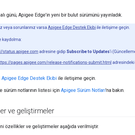
lı günü, Apigee Edge'in yeni bir bulut sürümünü yayınladık.
ız veya sorunlarınız varsa
Apigee Edge Destek Ekibi
ile iletişime geçin.
ne kaydolma:
://status.apigee.com
adresine gidip
Subscribe to Updates
'i (Güncelleme
ttps://pages.apigee.com/release-notifications-submit.html
adresindeki
a
Apigee Edge Destek Ekibi
ile iletişime geçin.
sürüm notlarının listesi için
Apigee Sürüm Notları
'na bakın.
ler ve geliştirmeler
 özellikler ve geliştirmeler aşağıda verilmiştir.