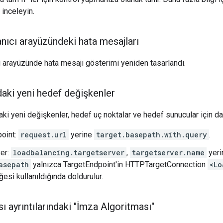
 inceleyin.
nıcı arayüzündeki hata mesajları
ı arayüzünde hata mesajı gösterimi yeniden tasarlandı.
daki yeni hedef değişkenler
aki yeni değişkenler, hedef uç noktalar ve hedef sunucular için da
oint:
request.url
yerine
target.basepath.with.query
.
er:
loadbalancing.targetserver
,
targetserver.name
yeri
asepath
yalnızca TargetEndpoint'in HTTPTargetConnection
<Lo
esi kullanıldığında doldurulur.
sı ayrıntılarındaki "İmza Algoritması"