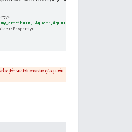
erty>
;my_attribute_1&quot;,&quot;my_attribute_2&quot;]</Pr
alse</Property>
อยู่ทั้งหมดไว้ในการเรียก ดูข้อมูลเพิ่ม