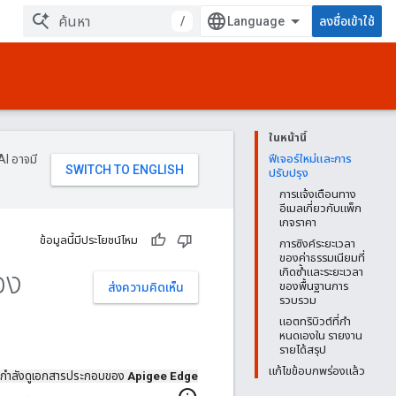
/
ลงชื่อเข้าใช้
ในหน้านี้
AI อาจมี
ฟีเจอร์ใหม่และการ
ปรับปรุง
การแจ้งเตือนทาง
อีเมลเกี่ยวกับแพ็ก
เกจราคา
ข้อมูลนี้มีประโยชน์ไหม
การซิงค์ระยะเวลา
ของค่าธรรมเนียมที่
อง
เกิดซ้ำและระยะเวลา
ของพื้นฐานการ
ส่งความคิดเห็น
รวบรวม
แอตทริบิวต์ที่กํา
หนดเองใน รายงาน
รายได้สรุป
แก้ไขข้อบกพร่องแล้ว
กำลังดูเอกสารประกอบของ
Apigee Edge