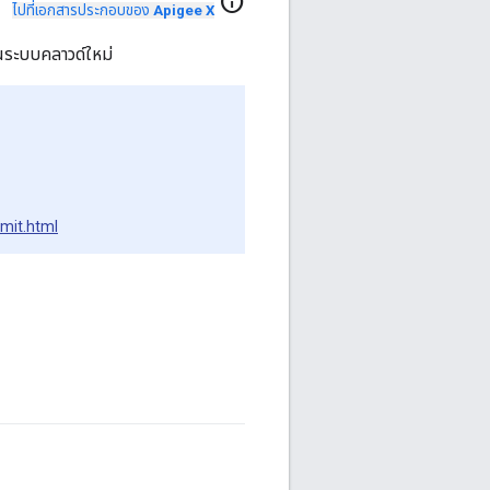
info
ไปที่เอกสารประกอบของ
Apigee X
ันระบบคลาวด์ใหม่
bmit.html