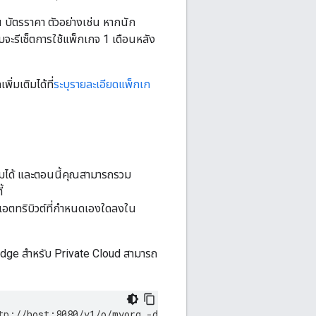
 บัตรราคา ตัวอย่างเช่น หากนัก
จะรีเซ็ตการใช้แพ็กเกจ 1 เดือนหลัง
่มเติมได้ที่
ระบุรายละเอียดแพ็กเก
รมได้ และตอนนี้คุณสามารถรวม
้
ตทริบิวต์ที่กำหนดเองใดลงใน
e Edge สำหรับ Private Cloud สามารถ
tp
:
//host:8080/v1/o/myorg -d \