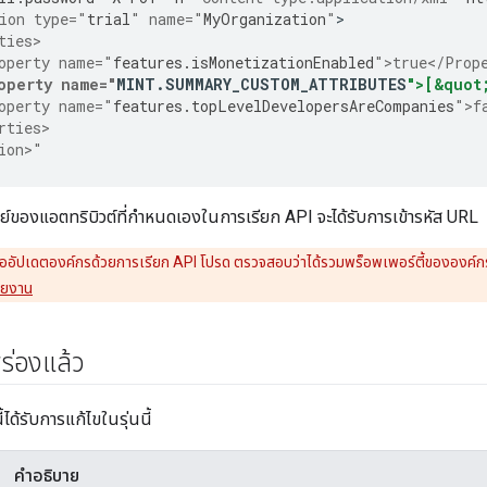
ion type="
trial
" name="
MyOrganization
"
ties>
operty name="
features
.
isMonetizationEnabled
">true</Prop
operty name="
MINT
.
SUMMARY_CUSTOM_ATTRIBUTES
">[&quot
operty name="
features
.
topLevelDevelopersAreCompanies
">f
rties>
ion>"
รย์ของแอตทริบิวต์ที่กำหนดเองในการเรียก API จะได้รับการเข้ารหัส URL
่ออัปเดตองค์กรด้วยการเรียก API โปรด ตรวจสอบว่าได้รวมพร็อพเพอร์ตี้ขององค์กรที่มี
ายงาน
ร่องแล้ว
ได้รับการแก้ไขในรุ่นนี้
คำอธิบาย