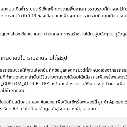
นียมแบบเกิดซ้ำ ระบบจะรีเซ็ตแพ็กเกจตามพื้นฐานการรวบรวมที่กำหนดไว้ใน
ตารางราคาในวันที่ 19 ของเดือน และ พื้นฐานการรวบรวมคือทุกเดือน ระบบ
ggregation Basis และจะนำออกจากการสร้างรายได้ในรุ่นต่อๆ ไป ดูข้อมูลเพิ
่กําหนดเองใน รายงานรายได้สรุป
ุรกรรมช่วยให้คุณเลือกบันทึกข้อมูลแอตทริบิวต์ที่กำหนดเองจากธุรกร
มที่กำหนดเองเหล่านั้นไว้ในรายงานรายได้รวมได้แล้ว การเพิ่มพร็อพเพอร์ตี
STOM_ATTRIBUTES ลงในองค์กรจะช่วยให้คุณ ระบุได้ว่าควรเพิ่มแอ
ื่อใช้ในรายงาน
ติดต่อทีมสนับสนุนของ Apigee เพื่อเปิดใช้พร็อพเพอร์ตี้ ลูกค้า Apige
รเรียก API ต่อไปนี้และข้อมูลเข้าสู่ระบบของผู้ดูแลระบบ
il
:
password
-
X
PUT
-
H
"Content-type:application/xml"
ht