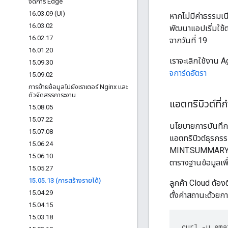
จัดการ Edge
16
.
03
.
09 (UI)
หากไม่มีค่าธรรมเ
16
.
03
.
02
พัฒนาแอปเริ่มใช้
16
.
02
.
17
จากวันที่ 19
16
.
01
.
20
เราจะเลิกใช้งาน A
15
.
09
.
30
จการ์ดอัตรา
15
.
09
.
02
การย้ายข้อมูลไปยังเราเตอร์ Nginx และ
ตัวจัดสรรภาระงาน
แอตทริบิวต์ที
15
.
08
.
05
15
.
07
.
22
นโยบายการบันทึกธ
15
.
07
.
08
แอตทริบิวต์ธุรกรร
15
.
06
.
24
MINT.SUMMARY_CU
15
.
06
.
10
ตารางฐานข้อมูลเพ
15
.
05
.
27
15
.
05
.
13 (การสร้างรายได้)
ลูกค้า Cloud ต้อง
15
.
04
.
29
ตั้งค่าสถานะด้วยกา
15
.
04
.
15
15
.
03
.
18
curl
-
u
ema