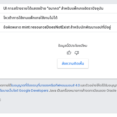
UI การสร้างรายได้แสดงป้าย "อนาคต" สำหรับแพ็กเกจอัตราปัจจุบัน
โควต้าการใช้งานแพ็กเกจใช้งานไม่ได้
ข้อผิดพลาด mint.resourceDoesNotExist สำหรับนักพัฒนาแอปที่มีอยู่
ข้อมูลนี้มีประโยชน์ไหม
ส่งความคิดเห็น
ญาตภายใต้
ใบอนุญาตที่ต้องระบุที่มาของครีเอทีฟคอมมอนส์ 4.0
และตัวอย่างโค้ดได้รับอนุญ
โยบายเว็บไซต์ Google Developers
Java เป็นเครื่องหมายการค้าจดทะเบียนของ Oracle แ
C