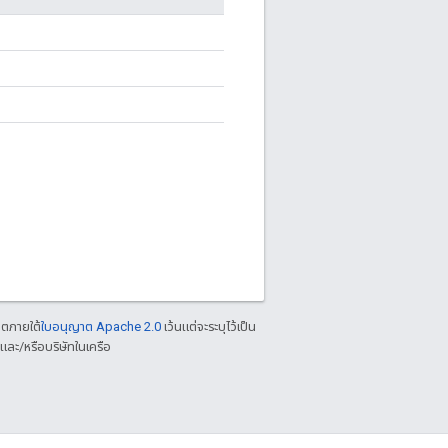
าตภายใต้
ใบอนุญาต Apache 2.0
เว้นแต่จะระบุไว้เป็น
ละ/หรือบริษัทในเครือ