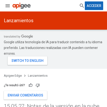
ACCEDER
Lanzamientos
Google utiliza tecnología de IA para traducir contenido a tu idioma
preferido. Las traducciones realizadas con IA pueden contener
errores.
Apigee Edge
Lanzamientos
¿Te resultó útil?
ENVIAR COMENTARIOS
15
.
05
.
27: Notas de la versión en la nube