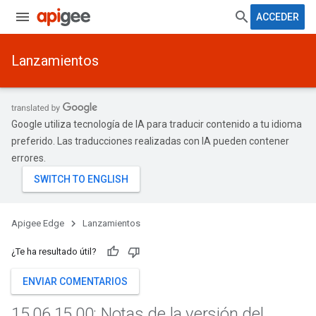
ACCEDER
Lanzamientos
Google utiliza tecnología de IA para traducir contenido a tu idioma
preferido. Las traducciones realizadas con IA pueden contener
errores.
Apigee Edge
Lanzamientos
¿Te ha resultado útil?
ENVIAR COMENTARIOS
15
.
06
.
15
.
00: Notas de la versión del