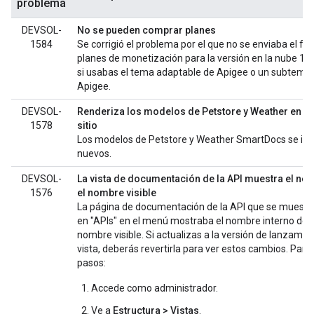
problema
DEVSOL-
No se pueden comprar planes
1584
Se corrigió el problema por el que no se enviaba el f
planes de monetización para la versión en la nube 15.
si usabas el tema adaptable de Apigee o un subtema
Apigee.
DEVSOL-
Renderiza los modelos de Petstore y Weather en las
1578
sitio
Los modelos de Petstore y Weather SmartDocs se impo
nuevos.
DEVSOL-
La vista de documentación de la API muestra el no
1576
el nombre visible
La página de documentación de la API que se muestra
en "APIs" en el menú mostraba el nombre interno del 
nombre visible. Si actualizas a la versión de lanzami
vista, deberás revertirla para ver estos cambios. Para 
pasos:
Accede como administrador.
Ve a
Estructura > Vistas
.