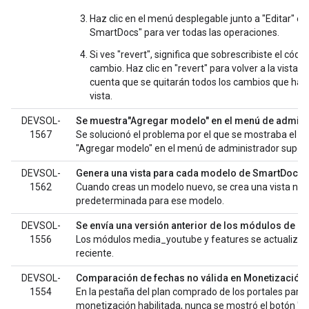
Haz clic en el menú desplegable junto a "Editar" e
SmartDocs" para ver todas las operaciones.
Si ves "revert", significa que sobrescribiste el códi
cambio. Haz clic en "revert" para volver a la vista
cuenta que se quitarán todos los cambios que hay
vista.
DEVSOL-
Se muestra"Agregar modelo" en el menú de admini
1567
Se solucionó el problema por el que se mostraba el 
"Agregar modelo" en el menú de administrador superi
DEVSOL-
Genera una vista para cada modelo de SmartDocs
1562
Cuando creas un modelo nuevo, se crea una vista nu
predeterminada para ese modelo.
DEVSOL-
Se envía una versión anterior de los módulos de Dr
1556
Los módulos media_youtube y features se actualizaro
reciente.
DEVSOL-
Comparación de fechas no válida en Monetización
1554
En la pestaña del plan comprado de los portales para 
monetización habilitada, nunca se mostró el botón "C