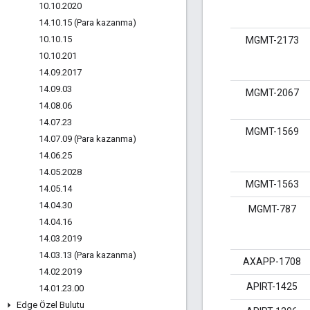
10
.
10
.
2020
14
.
10
.
15 (Para kazanma)
10
.
10
.
15
MGMT-2173
10
.
10
.
201
14
.
09
.
2017
14
.
09
.
03
MGMT-2067
14
.
08
.
06
14
.
07
.
23
MGMT-1569
14
.
07
.
09 (Para kazanma)
14
.
06
.
25
14
.
05
.
2028
MGMT-1563
14
.
05
.
14
14
.
04
.
30
MGMT-787
14
.
04
.
16
14
.
03
.
2019
14
.
03
.
13 (Para kazanma)
AXAPP-1708
14
.
02
.
2019
APIRT-1425
14
.
01
.
23
.
00
Edge Özel Bulutu