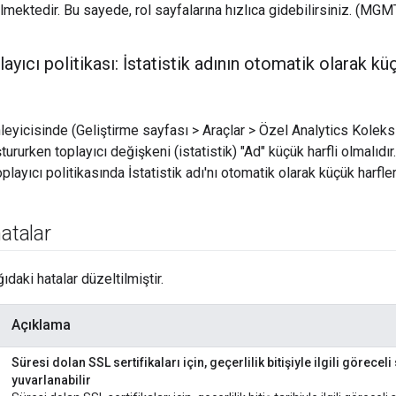
ilmektedir. Bu sayede, rol sayfalarına hızlıca gidebilirsiniz. (MG
playıcı politikası: İstatistik adının otomatik olarak 
eyicisinde (Geliştirme sayfası > Araçlar > Özel Analytics Koleksi
ururken toplayıcı değişkeni (istatistik) "Ad" küçük harfli olmalıdır
Toplayıcı politikasında İstatistik adı'nı otomatik olarak küçük har
hatalar
daki hatalar düzeltilmiştir.
Açıklama
Süresi dolan SSL sertifikaları için, geçerlilik bitişiyle ilgili göreceli
yuvarlanabilir