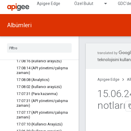
18.01.05 (API yönetimi)
Apigee Edge
Özel Bulut
GDC'de
17.11.06 (Kullanıcı Arayüzü)
17.10.11 (Kullanıcı Arayüzü)
17.10.09 (API yönetimi/çalışma
Albümleri
zamanı)
17
.
10
.
02 (kullanıcı arayüzü)
17
.
09
.
20 (kullanıcı arayüzü)
17
.
09
.
11 (API yönetimi)
17
.
09
.
06 (Kullanıcı Arayüzü)
teknolojisini kullan
17
.
08
.
16 (kullanıcı arayüzü)
17
.
08
.
14 (API yönetimi
/
çalışma
zamanı)
Apigee Edge
Al
17
.
08
.
08 (Analytics)
17
.
08
.
02 (kullanıcı arayüzü)
15
.
06
.
2
17
.
07
.
31 (Para kazanma)
17
.
07
.
31 (API yönetimi
/
çalışma
notları
zamanı)
17
.
07
.
17 (API yönetimi
/
çalışma
zamanı)
17
.
07
.
10 (Kullanıcı Arayüzü)