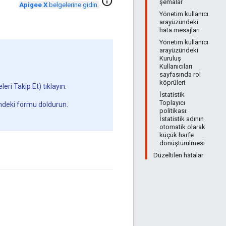
info
şemalar
Apigee X
belgelerine gidin
.
Yönetim kullanıcı
arayüzündeki
hata mesajları
Yönetim kullanıcı
arayüzündeki
Kuruluş
Kullanıcıları
sayfasında rol
köprüleri
leri Takip Et) tıklayın.
İstatistik
Toplayıcı
ndeki formu doldurun.
politikası:
İstatistik adının
otomatik olarak
küçük harfe
dönüştürülmesi
Düzeltilen hatalar