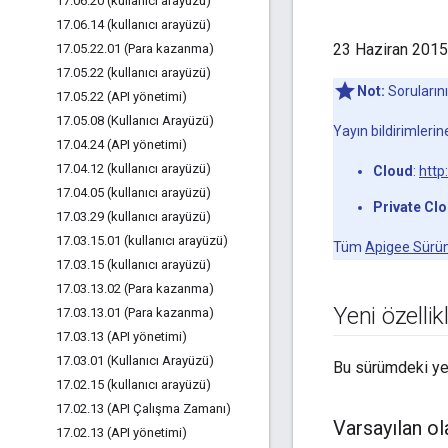
17
.
06
.
20 (kullanıcı arayüzü)
17
.
06
.
14 (kullanıcı arayüzü)
23 Haziran 2015 
17
.
05
.
22
.
01 (Para kazanma)
17
.
05
.
22 (kullanıcı arayüzü)
Not:
Soruların
17
.
05
.
22 (API yönetimi)
17
.
05
.
08 (Kullanıcı Arayüzü)
Yayın bildirimleri
17
.
04
.
24 (API yönetimi)
17
.
04
.
12 (kullanıcı arayüzü)
Cloud
:
http
17
.
04
.
05 (kullanıcı arayüzü)
Private Cl
17
.
03
.
29 (kullanıcı arayüzü)
17
.
03
.
15
.
01 (kullanıcı arayüzü)
Tüm
Apigee Sürüm
17
.
03
.
15 (kullanıcı arayüzü)
17
.
03
.
13
.
02 (Para kazanma)
Yeni özellik
17
.
03
.
13
.
01 (Para kazanma)
17
.
03
.
13 (API yönetimi)
17
.
03
.
01 (Kullanıcı Arayüzü)
Bu sürümdeki yeni
17
.
02
.
15 (kullanıcı arayüzü)
17
.
02
.
13 (API Çalışma Zamanı)
Varsayılan ol
17
.
02
.
13 (API yönetimi)