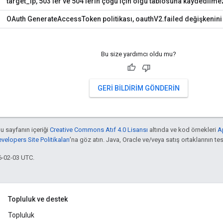
target_ip, 503'ler ve 504'lerin çoğu için olgu tablosuna kaydedilme
OAuth GenerateAccessToken politikası, oauthV2.failed değişkenini
Bu size yardımcı oldu mu?
GERI BILDIRIM GÖNDERIN
bu sayfanın içeriği
Creative Commons Atıf 4.0 Lisansı
altında ve kod örnekleri
A
elopers Site Politikaları
'na göz atın. Java, Oracle ve/veya satış ortaklarının tesc
6-02-03 UTC.
Topluluk ve destek
Topluluk