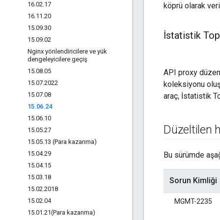
16
.
02
.
17
köprü olarak ver
16
.
11
.
20
15
.
09
.
30
İstatistik To
15
.
09
.
02
Nginx yönlendiricilere ve yük
dengeleyicilere geçiş
15
.
08
.
05
API proxy düzenl
15
.
07
.
2022
koleksiyonu oluşt
15
.
07
.
08
araç, İstatistik 
15
.
06
.
24
15
.
06
.
10
Düzeltilen 
15
.
05
.
27
15
.
05
.
13 (Para kazanma)
15
.
04
.
29
Bu sürümde aşağı
15
.
04
.
15
15
.
03
.
18
Sorun Kimliği
15
.
02
.
2018
15
.
02
.
04
MGMT-2235
15
.
01
.
21(
Para kazanma)