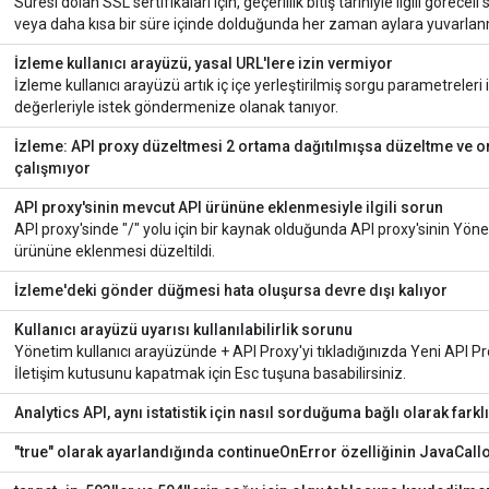
Süresi dolan SSL sertifikaları için, geçerlilik bitiş tarihiyle ilgili göreceli
veya daha kısa bir süre içinde dolduğunda her zaman aylara yuvarlanm
İzleme kullanıcı arayüzü, yasal URL'lere izin vermiyor
İzleme kullanıcı arayüzü artık iç içe yerleştirilmiş sorgu parametreler
değerleriyle istek göndermenize olanak tanıyor.
İzleme: API proxy düzeltmesi 2 ortama dağıtılmışsa düzeltme ve o
çalışmıyor
API proxy'sinin mevcut API ürününe eklenmesiyle ilgili sorun
API proxy'sinde "/" yolu için bir kaynak olduğunda API proxy'sinin Yön
ürününe eklenmesi düzeltildi.
İzleme'deki gönder düğmesi hata oluşursa devre dışı kalıyor
Kullanıcı arayüzü uyarısı kullanılabilirlik sorunu
Yönetim kullanıcı arayüzünde + API Proxy'yi tıkladığınızda Yeni API Pro
İletişim kutusunu kapatmak için Esc tuşuna basabilirsiniz.
Analytics API, aynı istatistik için nasıl sorduğuma bağlı olarak farkl
"true" olarak ayarlandığında continueOnError özelliğinin JavaCallo