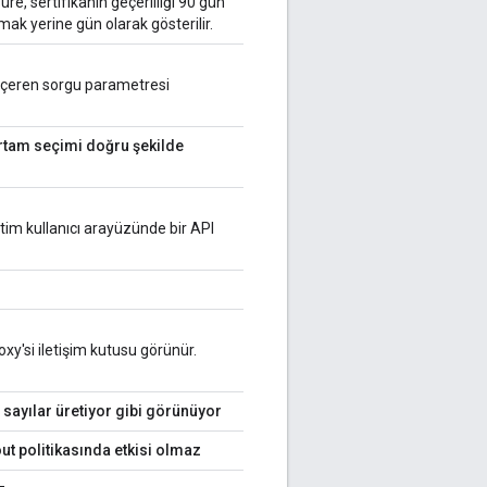
 süre, sertifikanın geçerliliği 90 gün
ak yerine gün olarak gösterilir.
i içeren sorgu parametresi
rtam seçimi doğru şekilde
etim kullanıcı arayüzünde bir API
xy'si iletişim kutusu görünür.
ı sayılar üretiyor gibi görünüyor
ut politikasında etkisi olmaz