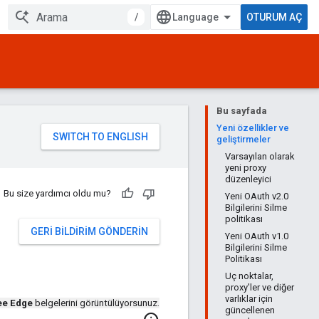
/
OTURUM AÇ
Bu sayfada
Yeni özellikler ve
geliştirmeler
Varsayılan olarak
yeni proxy
düzenleyici
Bu size yardımcı oldu mu?
Yeni OAuth v2.0
Bilgilerini Silme
politikası
GERI BILDIRIM GÖNDERIN
Yeni OAuth v1.0
Bilgilerini Silme
Politikası
Uç noktalar,
proxy'ler ve diğer
varlıklar için
ee Edge
belgelerini görüntülüyorsunuz.
güncellenen