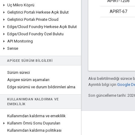
APIRT-1206
Uç Mikro Köprü
APIRT-67
Geliştirici Portalı Herkese Açık Bulut
Geliştirici Portalı Private Cloud
Edge
/
Cloud Foundry Herkese Açık Bulut
Edge
/
Cloud Foundry Özel Bulutu
API Monitoring
Sense
APIGEE SÜRÜM BILGILERI
Sürüm süreci
Aksi belirtilmediği sürece 
Apigee sürüm aşamaları
Ayrıntılı bilgi için
Google Dev
Edge sürümü ve durum bildirimleri alma
Son güncelleme tarihi: 202
KULLANIMDAN KALDIRMA VE
EMEKLILIK
Kullanımdan kaldırma ve emeklilik
Apigee hakkında
Kullanım Ömrü Sonu Duyuruları
We're part of Google
Kullanımdan kaldırma politikası