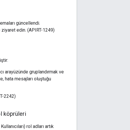
şemaları güncellendi.
 ziyaret edin. (APIRT-1249)
ştir:
ıcı arayüzünde gruplandırmak ve
e, hata mesajları oluştuğu
MT-2242)
l köprüleri
llanıcıları) rol adları artık