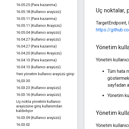
16
.
05
.
25 (Para kazanma)
Uç noktalar
,
p
16
.
05
.
18 (Kullanıcı arayüzü)
16
.
05
.
11 (Para kazanma)
TargetEndpoint, P
16
.
05
.
11 (Kullanıcı Arayüzü)
https://github.
16
.
05
.
04 (Kullanıcı arayüzü)
16
.
04
.
27 (kullanıcı arayüzü)
Yönetim kulla
16
.
04
.
27 (Para kazanma)
16
.
04
.
20 (Kullanıcı Arayüzü)
Yönetim kullanıcı
16
.
04
.
13 (Para kazanma)
16
.
04
.
13 (kullanıcı arayüzü)
Tüm hata m
Yeni yönetim kullanıcı arayüzü girişi
göstermek i
16
,
03
.
30
sayfadan a
16
.
03
.
23 (Kullanıcı arayüzü)
16
.
03
.
16 (Kullanıcı arayüzü)
Yönetim ku
Uç nokta yönetimi kullanıcı
arayüzüne giriş kullanımdan
kaldırılıyor
Yönetim kulla
16
.
03
.
09 (Kullanıcı arayüzü)
16
.
03
.
02
Yönetim kullanıcı