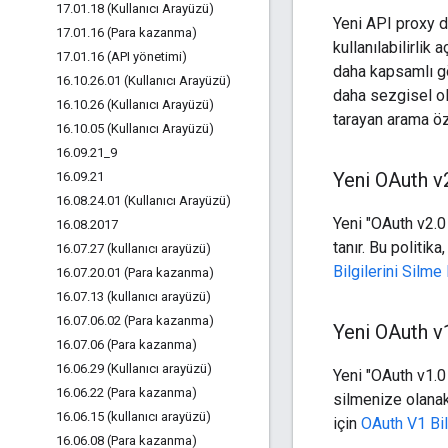
17
.
01
.
18 (Kullanıcı Arayüzü)
Yeni API proxy d
17
.
01
.
16 (Para kazanma)
kullanılabilirlik
17
.
01
.
16 (API yönetimi)
daha kapsamlı gör
16
.
10
.
26
.
01 (Kullanıcı Arayüzü)
daha sezgisel ol
16
.
10
.
26 (Kullanıcı Arayüzü)
tarayan arama öz
16
.
10
.
05 (Kullanıcı Arayüzü)
16
.
09
.
21
_
9
Yeni OAuth v
16
.
09
.
21
16
.
08
.
24
.
01 (Kullanıcı Arayüzü)
Yeni "OAuth v2.0 
16
.
08
.
2017
tanır. Bu politik
16
.
07
.
27 (kullanıcı arayüzü)
Bilgilerini Silme
16
.
07
.
20
.
01 (Para kazanma)
16
.
07
.
13 (kullanıcı arayüzü)
16
.
07
.
06
.
02 (Para kazanma)
Yeni OAuth v
16
.
07
.
06 (Para kazanma)
16
.
06
.
29 (Kullanıcı arayüzü)
Yeni "OAuth v1.0 B
16
.
06
.
22 (Para kazanma)
silmenize olanak 
16
.
06
.
15 (kullanıcı arayüzü)
için
OAuth V1 Bil
16
.
06
.
08 (Para kazanma)