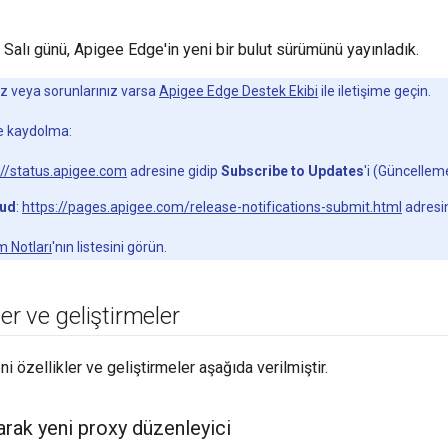
Salı günü, Apigee Edge'in yeni bir bulut sürümünü yayınladık.
ız veya sorunlarınız varsa
Apigee Edge Destek Ekibi
ile iletişime geçin.
ne kaydolma:
://status.apigee.com
adresine gidip
Subscribe to Updates
'i (Güncelleme
oud
:
https://pages.apigee.com/release-notifications-submit.html
adresi
 Notları
'nın listesini görün.
ler ve geliştirmeler
 özellikler ve geliştirmeler aşağıda verilmiştir.
arak yeni proxy düzenleyici