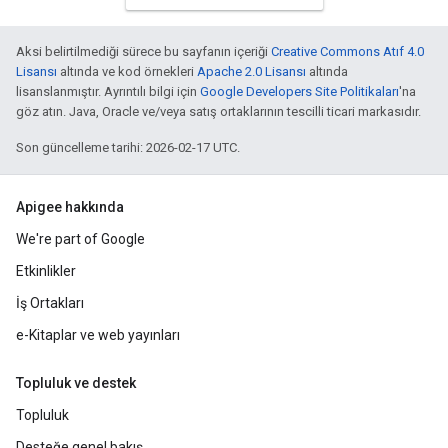
Aksi belirtilmediği sürece bu sayfanın içeriği
Creative Commons Atıf 4.0
Lisansı
altında ve kod örnekleri
Apache 2.0 Lisansı
altında
lisanslanmıştır. Ayrıntılı bilgi için
Google Developers Site Politikaları
'na
göz atın. Java, Oracle ve/veya satış ortaklarının tescilli ticari markasıdır.
Son güncelleme tarihi: 2026-02-17 UTC.
Apigee hakkında
We're part of Google
Etkinlikler
İş Ortakları
e-Kitaplar ve web yayınları
Topluluk ve destek
Topluluk
Desteğe genel bakış