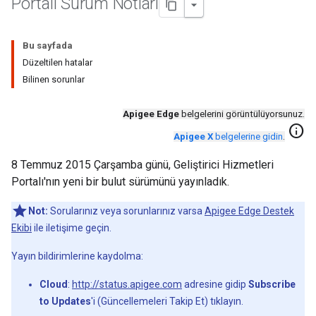
Portalı Sürüm Notları
Bu sayfada
Düzeltilen hatalar
Bilinen sorunlar
Apigee Edge
belgelerini görüntülüyorsunuz.
info
Apigee X
belgelerine gidin
.
8 Temmuz 2015 Çarşamba günü, Geliştirici Hizmetleri
Portalı'nın yeni bir bulut sürümünü yayınladık.
Not:
Sorularınız veya sorunlarınız varsa
Apigee Edge Destek
Ekibi
ile iletişime geçin.
Yayın bildirimlerine kaydolma:
Cloud
:
http://status.apigee.com
adresine gidip
Subscribe
to Updates
'i (Güncellemeleri Takip Et) tıklayın.