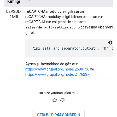
Kimliği
DEVSOL-
reCAPTCHA modülüyle ilgili sorun
1648
reCAPTCHA modülüyle ilgili bilinen bir sorun var.
reCAPTCHA'nın çalışması için bu satırı
dosyasına eklemeniz
sites/default/settings.php
gerekir:
?ini_set('arg_separator.output', '&');
Ayrıca şu kaynaklara da göz atın:
https://www.drupal.org/node/2530156
ve
https://www.drupal.org/node/2476237
Bu size yardımcı oldu mu?
GERI BILDIRIM GÖNDERIN