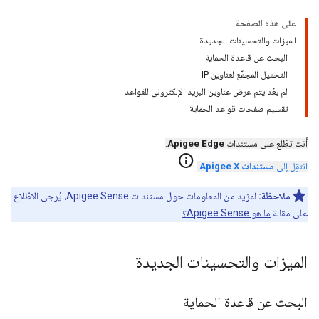
على هذه الصفحة
الميزات والتحسينات الجديدة
البحث عن قاعدة الحماية
التحميل المجمّع لعناوين IP
لم يعُد يتم عرض عناوين البريد الإلكتروني للقواعد
تقسيم صفحات قواعد الحماية
أنت تطّلع على مستندات
Apigee Edge
.
info
انتقِل إلى
مستندات Apigee X
.
ملاحظة:
لمزيد من المعلومات حول مستندات Apigee Sense، يُرجى الاطّلاع
على مقالة
ما هو Apigee Sense؟
.
الميزات والتحسينات الجديدة
البحث عن قاعدة الحماية