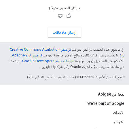
هل كان المحتوى مفيدًا؟
إرسال ملاحظات
إنّ محتوى هذه الصفحة مرخّص بموجب
ترخيص Creative Commons Attribution
4.0‏
ما لم يُنصّ على خلاف ذلك، ونماذج الرموز مرخّصة بموجب
ترخيص Apache 2.0‏
.
للاطّلاع على التفاصيل، يُرجى مراجعة
سياسات موقع Google Developers‏
. إنّ Java
هي علامة تجارية مسجَّلة لشركة Oracle و/أو شركائها التابعين.
تاريخ التعديل الأخير: 2026-02-03 (حسب التوقيت العالمي المتفَّق عليه)
لمحة عن Apigee
We're part of Google
الأحداث
الشركاء