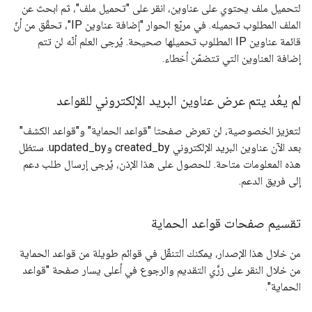
لتحميل ملف يحتوي على عناوين، انقر على "تحميل ملف"، ثم ابحث عن
الملف المطلوب تحميله. في مربّع الحوار "إضافة عناوين IP"، تحقّق من أنّ
قائمة عناوين IP المطلوب تحميلها صحيحة. يُرجى العلم أنّه لن تتم
إضافة العناوين التي تتضمّن أخطاء.
لم يعُد يتم عرض عناوين البريد الإلكتروني للقواعد
لتعزيز الخصوصية، لن تعرض صفحتا "قواعد الحماية" و"قواعد الكشف"
بعد الآن عناوين البريد الإلكتروني created_by وupdated_by. ستظل
هذه المعلومات متاحة. للحصول على هذا الإذن، يُرجى إرسال طلب دعم
إلى فريق الدعم.
تقسيم صفحات قواعد الحماية
من خلال هذا الإصدار، يمكنك التنقّل في قوائم طويلة من قواعد الحماية
من خلال النقر على زرَّي التقديم والرجوع في أعلى يسار صفحة "قواعد
الحماية".