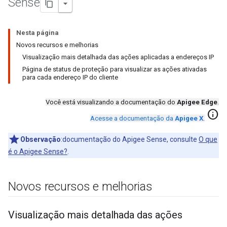
Sense
Nesta página
Novos recursos e melhorias
Visualização mais detalhada das ações aplicadas a endereços IP
Página de status de proteção para visualizar as ações ativadas
para cada endereço IP do cliente
Você está visualizando a documentação do
Apigee Edge
.
info
Acesse a documentação da
Apigee X
.
Observação
:documentação do Apigee Sense, consulte
O que
é o Apigee Sense?
.
Novos recursos e melhorias
Visualização mais detalhada das ações