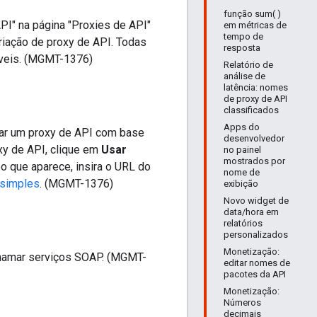
função sum( )
PI" na página "Proxies de API"
em métricas de
tempo de
riação de proxy de API. Todas
resposta
íveis. (MGMT-1376)
Relatório de
análise de
latência: nomes
de proxy de API
classificados
Apps do
iar um proxy de API com base
desenvolvedor
xy de API, clique em
Usar
no painel
mostrados por
o que aparece, insira o URL do
nome de
 simples
. (MGMT-1376)
exibição
Novo widget de
data/hora em
relatórios
personalizados
Monetização:
chamar serviços SOAP. (MGMT-
editar nomes de
pacotes da API
Monetização:
Números
decimais