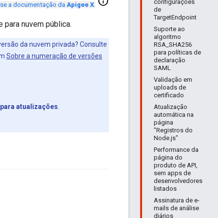
info
configurações
se a documentação da
Apigee X
.
de
TargetEndpoint
 para nuvem pública.
Suporte ao
algoritmo
 versão da nuvem privada? Consulte
RSA_SHA256
para políticas de
ém
Sobre a numeração de versões
declaração
SAML
Validação em
uploads de
certificado
 para atualizações
.
Atualização
automática na
página
"Registros do
Node.js"
Performance da
página do
produto de API,
sem apps de
desenvolvedores
listados
Assinatura de e-
mails de análise
diários