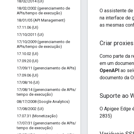
18
/
02
/
2014 (UI)
18
/
02
/
2002 (gerenciamento de
O assistente de 
APIs
/
tempo de execução)
na interface de
18
/
01
/
05 (API Management)
as mesmas confi
17
.
11
.
06 (UI)
17
/
10
/
2011 (UI)
17
/
10
/
2009 (gerenciamento de
Criar proxi
APIs
/
tempo de execução)
17
.
10
.
02 (UI)
Como parte da r
17
.
09
.
20 (UI)
em um documento
17
/
09
/
11 (gerenciamento de APIs)
OpenAPI
ao sel
17
.
09
.
06 (UI)
documento da Op
17
/
08
/
16 (UI)
17
/
08
/
14 (gerenciamento de APIs
/
tempo de execução)
Suporte ao 
08
/
17
/
2008 (Google Analytics)
O Apigee Edge é
17
/
08
/
2002 (UI)
2835)
17
.
07
.
31 (Monetização)
17
/
07
/
31 (gerenciamento de APIs
/
tempo de execução)