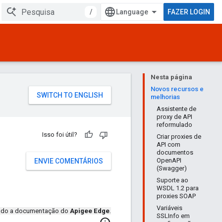
/
FAZER LOGIN
Nesta página
Novos recursos e
melhorias
Assistente de
proxy de API
reformulado
Isso foi útil?
Criar proxies de
API com
o
documentos
OpenAPI
ENVIE COMENTÁRIOS
(Swagger)
Suporte ao
WSDL 1.2 para
proxies SOAP
Variáveis
endo a documentação do
Apigee Edge
.
SSLInfo em