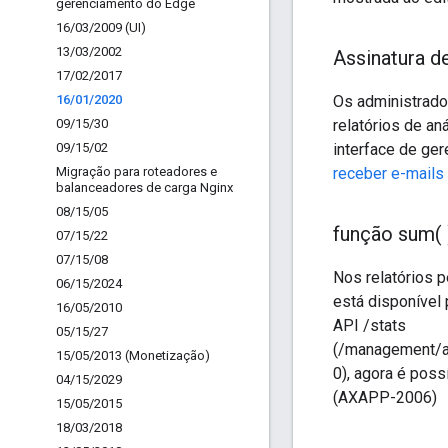
gerenciamento do Edge
16
/
03
/
2009 (UI)
13
/
03
/
2002
Assinatura de
17
/
02
/
2017
16
/
01
/
2020
Os administrado
09
/
15
/
30
relatórios de an
09
/
15
/
02
interface de ge
Migração para roteadores e
receber e-mails 
balanceadores de carga Nginx
08
/
15
/
05
função
sum(
07
/
15
/
22
07
/
15
/
08
Nos relatórios 
06
/
15
/
2024
está disponível
16
/
05
/
2010
API /stats
05
/
15
/
27
(/management/
15
/
05
/
2013 (Monetização)
0), agora é poss
04
/
15
/
2029
(AXAPP-2006)
15
/
05
/
2015
18
/
03
/
2018