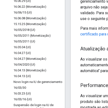
16
.
06
.
29 (UI)
gerenciamento va
16
.
06
.
22 (Monetização)
arquivo não sej
16
/
06
/
15 (UI)
validado. Para s
16
.
06
.
08 (Monetização)
use o seguinte p
15
.
15
.
25 (Monetização)
Para mais infor
16
/
05
/
2018 (UI)
certificado para
16
/
05
/
2011 (Monetização)
16
/
05
/
2011 (UI)
16
.
05
.
04 (UI)
Atualização 
16
.
04
.
27 (UI)
16
.
04
.
27 (Monetização)
Ao visualizar os
16
/
04
/
2020 (UI)
automaticamente
16
.
04
.
13 (Monetização)
automática" par
16
.
04
.
13 (UI)
Novo login na IU de gerenciamento
Performance 
16
/
03
/
30
16
.
03
.
23 (UI)
Ao visualizar u
16
/
03
/
16 (UI)
produto são lis
Suspensão de login na IU de
mostrada ao edi