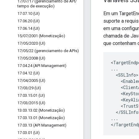
Variáveis SS
17
/
07
/
17 (gerenciamento de API
/
tempo de execução)
Em um TargetEnd
17
.
07
.
10 (UI)
suporte a requi
17
.
06
.
20 (UI)
em uma configur
17
.
06
.
14 (UI)
chamada de Java
15
/
07
/
2001 (Monetização)
que contenham os
17
/
05
/
2020 (UI)
17
/
05
/
22 (gerenciamento de APIs)
17
/
05
/
2008 (UI)
<
TargetEndp
17
.
04
.
24 (API Management)
...
17
.
04
.
12 (UI)
<
SSLInfo
17
/
04
/
2005 (UI)
<
Enable
<
Client
17
/
03
/
29 (UI)
<
KeySto
17
.
03
.
15
.
01 (UI)
<
KeyAli
17
/
03
/
2015 (UI)
<
TrustS
13
.
03
.
13
.
02 (Monetização)
<
/
SSLInfo
17
.
03
.
13
.
01 (Monetização)
...
<
/
TargetEnd
17
.
03
.
13 (API Management)
17
.
03
.
01 (UI)