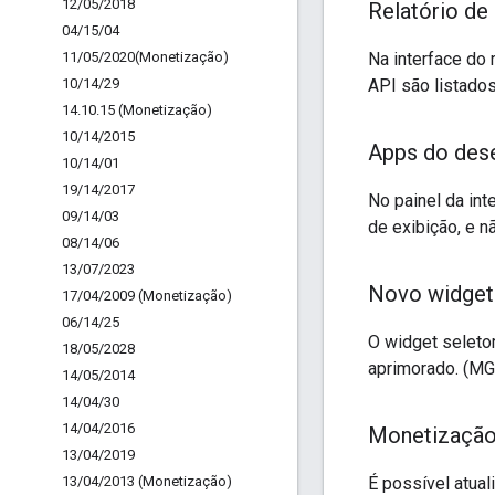
12
/
05
/
2018
Relatório de
04
/
15
/
04
11
/
05
/
2020(
Monetização)
Na interface do 
10
/
14
/
29
API são listado
14
.
10
.
15 (Monetização)
10
/
14
/
2015
Apps do dese
10
/
14
/
01
19
/
14
/
2017
No painel da int
09
/
14
/
03
de exibição, e 
08
/
14
/
06
13
/
07
/
2023
Novo widget
17
/
04
/
2009 (Monetização)
06
/
14
/
25
O widget seleto
18
/
05
/
2028
aprimorado. (M
14
/
05
/
2014
14
/
04
/
30
14
/
04
/
2016
Monetização:
13
/
04
/
2019
13
/
04
/
2013 (Monetização)
É possível atua