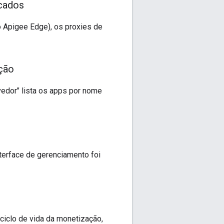
icados
o Apigee Edge), os proxies de
ção
vedor" lista os apps por nome
terface de gerenciamento foi
ciclo de vida da monetização,