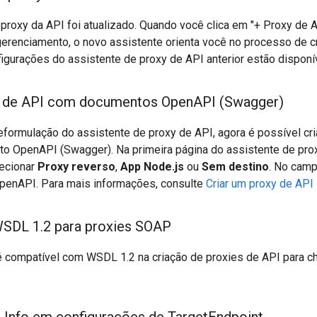
proxy da API foi atualizado. Quando você clica em "+ Proxy de A
 gerenciamento, o novo assistente orienta você no processo de c
gurações do assistente de proxy de API anterior estão dispon
es de API com documentos Open
API (Swagger)
eformulação do assistente de proxy de API, agora é possível cr
 OpenAPI (Swagger). Na primeira página do assistente de pro
ecionar
Proxy reverso
,
App Node.js
ou
Sem destino
. No camp
enAPI. Para mais informações, consulte
Criar um proxy de API
WSDL 1
.
2 para proxies SOAP
 compatível com WSDL 1.2 na criação de proxies de API para 