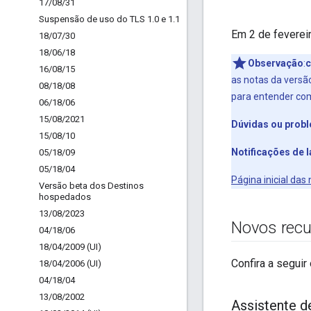
17
/
08
/
31
Suspensão de uso do TLS 1
.
0 e 1
.
1
Em 2 de feverei
18
/
07
/
30
18
/
06
/
18
Observação
:
c
16
/
08
/
15
as notas da vers
08
/
18
/
08
para entender co
06
/
18
/
06
15
/
08
/
2021
Dúvidas ou prob
15
/
08
/
10
Notificações de
05
/
18
/
09
05
/
18
/
04
Página inicial da
Versão beta dos Destinos
hospedados
13
/
08
/
2023
Novos recu
04
/
18
/
06
18
/
04
/
2009 (UI)
Confira a seguir
18
/
04
/
2006 (UI)
04
/
18
/
04
13
/
08
/
2002
Assistente d