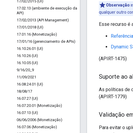
17
/
02
/
2015 (UI)
Observação
:
17
.
02
.
13 (ambiente de execução da
qualquer outro con
API)
17
/
02
/
2013 (API Management)
Esse recurso é 
17
/
01
/
2018 (UI)
17
.
01
.
16 (Monetização)
Referência
17
/
01
/
16 (gerenciamento de APIs)
Dynamic SS
16
.
10
.
26
.
01 (UI)
16
.
10
.
26 (UI)
(APIRT-1475)
16
.
10
.
05 (UI)
9
/
16
/
20
_
9
Suporte ao 
11
/
09
/
2021
16
.
08
.
24
.
01 (UI)
As políticas d
18
/
08
/
17
(APIRT-1779)
16
.
07
.
27 (UI)
16
.
07
.
20
.
01 (Monetização)
16
.
07
.
13 (UI)
Validação em
06
/
06
/
2006 (Monetização)
16
.
07
.
06 (Monetização)
Para evitar o up