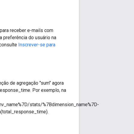
 para receber e-mails com
ma preferência do usuário na
 consulte
Inscrever-se para
unção de agregação "sum" agora
response_time. Por exemplo, na
Benv_name%7D/stats/%7Bdimension_name%7D-
m(total_response_time).