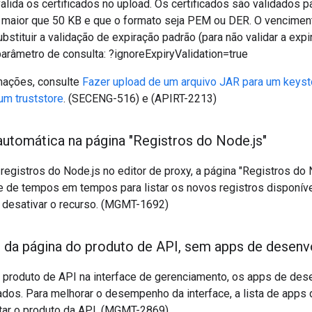
lida os certificados no upload. Os certificados são validados p
a maior que 50 KB e que o formato seja PEM ou DER. O vencimen
ubstituir a validação de expiração padrão (para não validar a expi
arâmetro de consulta: ?ignoreExpiryValidation=true
mações, consulte
Fazer upload de um arquivo JAR para um keyst
 um truststore
. (SECENG-516) e (APIRT-2213)
automática na página "Registros do Node
.
js"
 registros do Node.js no editor de proxy, a página "Registros do 
 de tempos em tempos para listar os novos registros disponívei
a desativar o recurso. (MGMT-1692)
da página do produto de API
,
sem apps de desenvo
m produto de API na interface de gerenciamento, os apps de de
tados. Para melhorar o desempenho da interface, a lista de apps
tar o produto da API. (MGMT-2869)