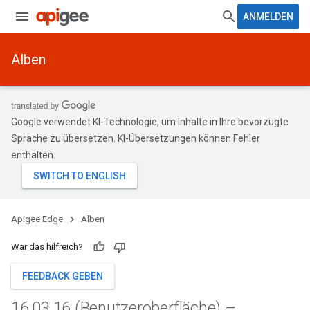
ANMELDEN
Alben
Google verwendet KI-Technologie, um Inhalte in Ihre bevorzugte
Sprache zu übersetzen. KI-Übersetzungen können Fehler
enthalten.
Apigee Edge
Alben
War das hilfreich?
FEEDBACK GEBEN
16
.
03
.
16 (Benutzeroberfläche) –