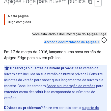
Apigee Edge para nuvem pública
Nesta página
Bugs corrigidos
Você está lendo a documentação do
Apigee Edge
.
info
Acesse a documentação da
Apigee X
.
Em 17 de março de 2016, lançamos uma nova versão do
Apigee Edge para nuvem pública.
Observação
:
clientes da nuvem privada
: essa versão da
nuvem está incluída na sua versão da nuvem privada? Consulte
as notas da versão para saber quais lançamentos da nuvem ela
contém. Consulte também
Sobre a numeração de versões
para
entender como descobrir isso comparando os números de
versões.
Dúvidas ou problemas?
Entre em contato com o
suporte do