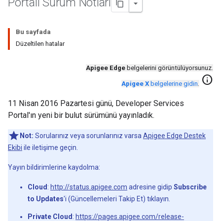
Portalı Sürüm Notları
Bu sayfada
Düzeltilen hatalar
Apigee Edge
belgelerini görüntülüyorsunuz.
info
Apigee X
belgelerine gidin
.
11 Nisan 2016 Pazartesi günü, Developer Services
Portal'ın yeni bir bulut sürümünü yayınladık.
Not:
Sorularınız veya sorunlarınız varsa
Apigee Edge Destek
Ekibi
ile iletişime geçin.
Yayın bildirimlerine kaydolma:
Cloud
:
http://status.apigee.com
adresine gidip
Subscribe
to Updates
'i (Güncellemeleri Takip Et) tıklayın.
Private Cloud
:
https://pages.apigee.com/release-