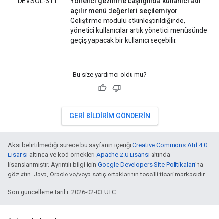
DEVSOL-311
Yönetici gezinme başlığında kullanıcı adı
açılır menü değerleri seçilemiyor
Geliştirme modülü etkinleştirildiğinde,
yönetici kullanıcılar artık yönetici menüsünde
geçiş yapacak bir kullanıcı seçebilir.
Bu size yardımcı oldu mu?
GERI BILDIRIM GÖNDERIN
Aksi belirtilmediği sürece bu sayfanın içeriği
Creative Commons Atıf 4.0
Lisansı
altında ve kod örnekleri
Apache 2.0 Lisansı
altında
lisanslanmıştır. Ayrıntılı bilgi için
Google Developers Site Politikaları
'na
göz atın. Java, Oracle ve/veya satış ortaklarının tescilli ticari markasıdır.
Son güncelleme tarihi: 2026-02-03 UTC.