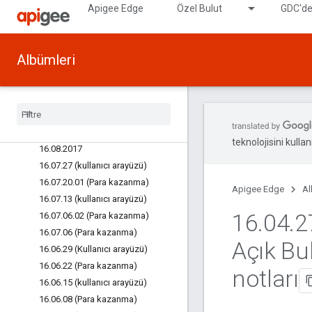
Apigee Edge
Özel Bulut
GDC'de
17.01.16 (Para kazanma)
17.01.16 (API yönetimi)
16.10.26.01 (Kullanıcı Arayüzü)
Albümleri
16.10.26 (Kullanıcı Arayüzü)
16
.
10
.
05 (Kullanıcı Arayüzü)
16
.
09
.
21
_
9
16
.
09
.
21
16
.
08
.
24
.
01 (Kullanıcı Arayüzü)
teknolojisini kullan
16
.
08
.
2017
16
.
07
.
27 (kullanıcı arayüzü)
16
.
07
.
20
.
01 (Para kazanma)
Apigee Edge
Al
16
.
07
.
13 (kullanıcı arayüzü)
16
.
04
.
2
16
.
07
.
06
.
02 (Para kazanma)
16
.
07
.
06 (Para kazanma)
Açık Bu
16
.
06
.
29 (Kullanıcı arayüzü)
16
.
06
.
22 (Para kazanma)
notları
16
.
06
.
15 (kullanıcı arayüzü)
16
.
06
.
08 (Para kazanma)