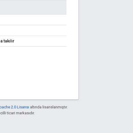
 takılır
pache 2.0 Lisansı
altında lisanslanmıştır.
illi ticari markasıdır.