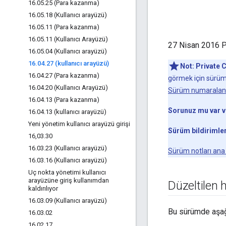
16
.
05
.
25 (Para kazanma)
16
.
05
.
18 (Kullanıcı arayüzü)
16
.
05
.
11 (Para kazanma)
16
.
05
.
11 (Kullanıcı Arayüzü)
27 Nisan 2016 P
16
.
05
.
04 (Kullanıcı arayüzü)
16
.
04
.
27 (kullanıcı arayüzü)
Not:
Private 
16
.
04
.
27 (Para kazanma)
görmek için sürümü
16
.
04
.
20 (Kullanıcı Arayüzü)
Sürüm numaralan
16
.
04
.
13 (Para kazanma)
Sorunuz mu var 
16
.
04
.
13 (kullanıcı arayüzü)
Yeni yönetim kullanıcı arayüzü girişi
Sürüm bildirimler
16
,
03
.
30
16
.
03
.
23 (Kullanıcı arayüzü)
Sürüm notları ana
16
.
03
.
16 (Kullanıcı arayüzü)
Uç nokta yönetimi kullanıcı
arayüzüne giriş kullanımdan
Düzeltilen 
kaldırılıyor
16
.
03
.
09 (Kullanıcı arayüzü)
Bu sürümde aşağı
16
.
03
.
02
16
.
02
.
17