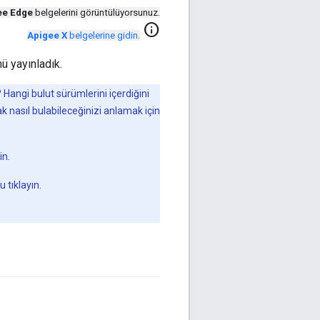
ee Edge
belgelerini görüntülüyorsunuz.
info
Apigee X
belgelerine gidin
.
ü yayınladık.
Hangi bulut sürümlerini içerdiğini
 nasıl bulabileceğinizi anlamak için
in.
u tıklayın.