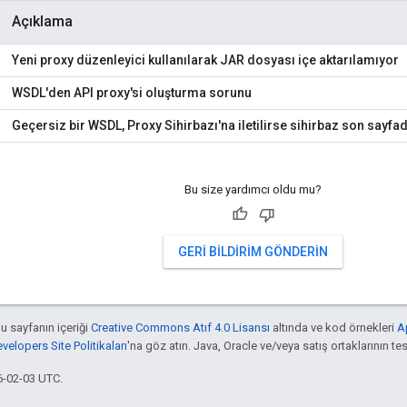
Açıklama
Yeni proxy düzenleyici kullanılarak JAR dosyası içe aktarılamıyor
WSDL'den API proxy'si oluşturma sorunu
Geçersiz bir WSDL, Proxy Sihirbazı'na iletilirse sihirbaz son sayfada
Bu size yardımcı oldu mu?
GERI BILDIRIM GÖNDERIN
bu sayfanın içeriği
Creative Commons Atıf 4.0 Lisansı
altında ve kod örnekleri
A
elopers Site Politikaları
'na göz atın. Java, Oracle ve/veya satış ortaklarının tesc
6-02-03 UTC.