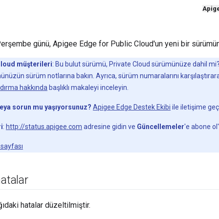
Apig
erşembe günü, Apigee Edge for Public Cloud'un yeni bir sürümün
Cloud müşterileri
: Bu bulut sürümü, Private Cloud sürümünüze dahil mi? 
nüzün sürüm notlarına bakın. Ayrıca, sürüm numaralarını karşılaştırarak
dırma hakkında
başlıklı makaleyi inceleyin.
veya sorun mu yaşıyorsunuz?
Apigee Edge Destek Ekibi
ile iletişime geç
i
:
http://status.apigee.com
adresine gidin ve
Güncellemeler
'e abone ol'
 sayfası
hatalar
daki hatalar düzeltilmiştir.