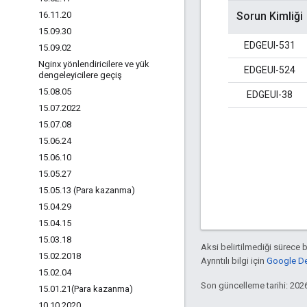
16
.
11
.
20
Sorun Kimliği
15
.
09
.
30
EDGEUI-531
15
.
09
.
02
Nginx yönlendiricilere ve yük
EDGEUI-524
dengeleyicilere geçiş
15
.
08
.
05
EDGEUI-38
15
.
07
.
2022
15
.
07
.
08
15
.
06
.
24
15
.
06
.
10
15
.
05
.
27
15
.
05
.
13 (Para kazanma)
15
.
04
.
29
15
.
04
.
15
15
.
03
.
18
Aksi belirtilmediği sürece 
15
.
02
.
2018
Ayrıntılı bilgi için
Google Dev
15
.
02
.
04
Son güncelleme tarihi: 202
15
.
01
.
21(
Para kazanma)
10
.
10
.
2020