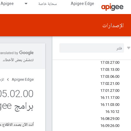
Apigee Edge
سحابة خاصة
Apigee على GDC air-gapped
18.01.31.00
17.12.20.00
17.10.25.00
الإصدارات
17.08.21.00
17
.
07
.
31
.
00
17
.
06
.
29
.
00
17
.
06
.
27
.
00
17
.
06
.
05
.
00
تتضمّن بعض الأخطاء.
17
.
03
.
27
.
00
17
.
03
.
13
.
00
17
.
03
.
06
.
00
Apigee Edge
الإ
17
.
02
.
21
.
00
05
.
02
.
17
.
01
.
27
.
00
16
.
11
.
17
.
00
برامج Apigee
16
.
11
.
03
.
00
16
.
10
.
12
16
.
08
.
29
.
00
أنت الآن بصدد الاطّلاع
16
.
09
.
26
.
00