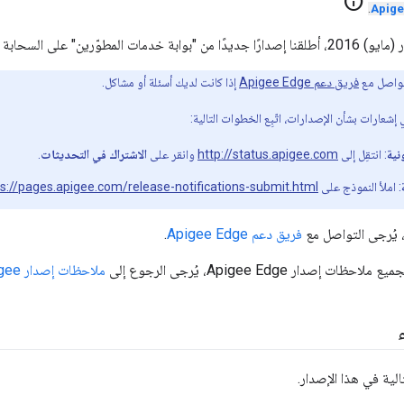
info
.
تواصل مع
فريق دعم Apigee Edge
إذا كانت لديك أسئلة أو مشاكل.
إشعارات بشأن الإصدارات، اتّبِع الخطوات التالية:
نية
: انتقِل إلى
http://status.apigee.com
وانقر على
الاشتراك في التحديثات
.
: املأ النموذج على
ps://pages.apigee.com/release-notifications-submit.html
، يُرجى التواصل مع
فريق دعم Apigee Edge
.
إصدار Apigee Edge، يُرجى الرجوع إلى
ملاحظات إصدار Apigee
الية في هذا الإصدار.