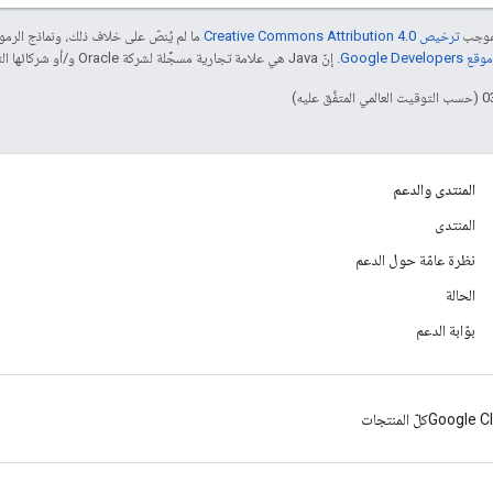
بموجب
ترخيص Creative Commons Attribution 4.0‏
ما لم يُنصّ على خلاف ذلك، ونماذج الر
Google Dev‏
. إنّ Java هي علامة تجارية مسجَّلة لشركة Oracle و/أو شركائها التابعين.
المنتدى والدعم
المنتدى
نظرة عامّة حول الدعم
الحالة
بوّابة الدعم
Google C
كلّ المنتجات