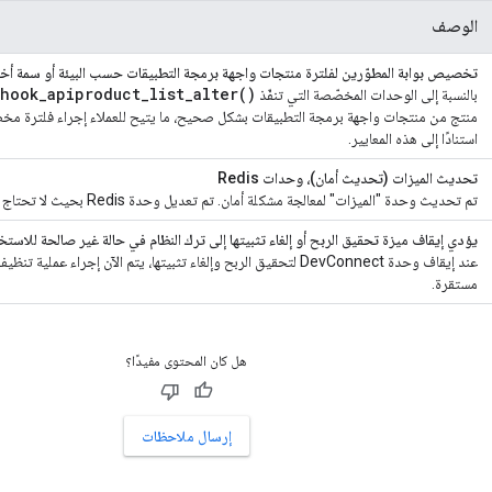
الوصف
تخصيص بوابة المطوّرين لفلترة منتجات واجهة برمجة التطبيقات حسب البيئة أو سمة أخ
hook_apiproduct_list_alter()
بالنسبة إلى الوحدات المخصّصة التي تنفّذ
منتج من منتجات واجهة برمجة التطبيقات بشكل صحيح، ما يتيح للعملاء إجراء فلترة مخص
استنادًا إلى هذه المعايير.
تحديث الميزات (تحديث أمان)، وحدات Redis
تم تحديث وحدة "الميزات" لمعالجة مشكلة أمان. تم تعديل وحدة Redis بحيث لا تحتاج إلى تصحيح لتشغيلها على PHP 5.3.
يؤدي إيقاف ميزة تحقيق الربح أو إلغاء تثبيتها إلى ترك النظام في حالة غير صالحة للاستخ
عند إيقاف وحدة DevConnect لتحقيق الربح وإلغاء تثبيتها، يتم الآن إجراء
مستقرة.
هل كان المحتوى مفيدًا؟
إرسال ملاحظات