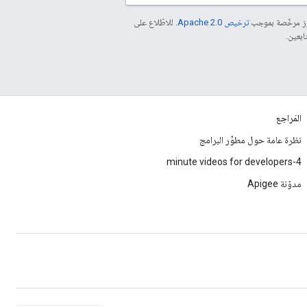
موز مرخّصة بموجب
ترخيص Apache 2.0‏
. للاطّلاع على
المَراجع
نظرة عامة حول مطوِّر البرامج
4-minute videos for developers
مدوّنة Apigee