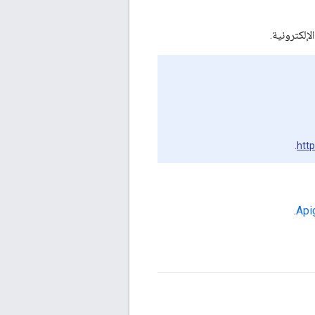
.
htt
.