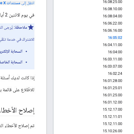
16
.
08
.
25
.
00
انتقِل إلى
مستندات Apigee X
16
.
08
.
10
.
00
في يوم الاثنين 2 أيار (مايو) 2016، أطلقنا إصدارًا جديدًا من "بوابة خدمات المطوّرين" على السحابة الإلكترونية.
16
.
08
.
04
.
00
16
.
06
.
22
.
00
ملاحظة:
يُرجى ال
16
.
06
.
16
.
00
16:05:02
للاشتراك في خدمة تلقّي 
16
.
04
.
11
.
00
السحابة الإلكترو
16:04:00
16
.
03
.
11
.
00
السحابة الخاصة
16
.
03
.
07
.
00
16
.
02
.
24
إذا كانت لديك أسئلة
16
.
01
.
28
.
00
16
.
01
.
25
.
01
للاطّلاع على قائمة بجميع ملاحظات 
16
.
01
.
25
.
00
16
.
01
.
12
.
00
إصلاح الأخطاء
15
.
12
.
17
.
00
15
.
12
.
11
.
01
15
.
12
.
11
.
00
تم إصلاح الأخطاء الت
15
.
10
.
26
.
00