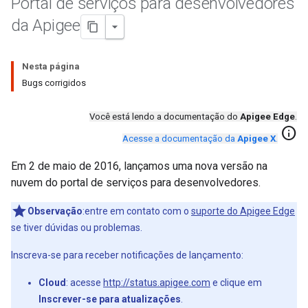
Portal de serviços para desenvolvedores
da Apigee
Nesta página
Bugs corrigidos
Você está lendo a documentação do
Apigee Edge
.
info
Acesse a documentação da
Apigee X
.
Em 2 de maio de 2016, lançamos uma nova versão na
nuvem do portal de serviços para desenvolvedores.
Observação
:entre em contato com o
suporte do Apigee Edge
se tiver dúvidas ou problemas.
Inscreva-se para receber notificações de lançamento:
Cloud
: acesse
http://status.apigee.com
e clique em
Inscrever-se para atualizações
.