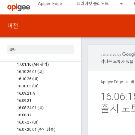
Apigee Edge
프라이빗 클라우드
17.03.13.01 (수익 창출)
17.03.13 (API 관리)
17.03.01 (UI)
버전
17.02.15 (UI)
17
.
02
.
13 (API 런타임)
17
.
02
.
13 (API 관리)
17
.
01
.
18 (UI)
17
.
01
.
16 (수익 창출)
역에는 오류가 있을 
17
.
01
.
16 (API 관리)
16
.
10
.
26
.
01 (UI)
16
.
10
.
26 (UI)
Apigee Edge
버
16
.
10
.
05 (UI)
16
.
06
.
1
16
.
09
.
21
_
9
16
.
09
.
21
출시 노
16
.
08
.
24
.
01 (UI)
16
.
08
.
17
16
.
07
.
27 (UI)
16
.
07
.
20
.
01 (수익 창출)