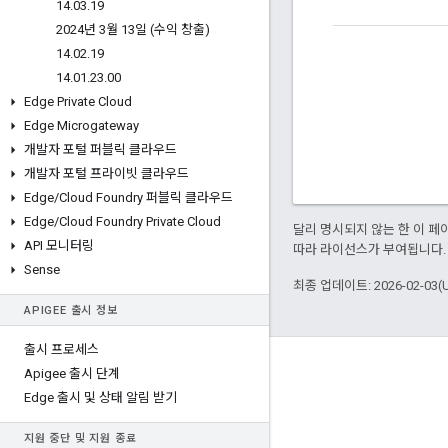
14
.
03
.
19
2024년 3월 13일 (수익 창출)
14
.
02
.
19
14
.
01
.
23
.
00
Edge Private Cloud
Edge Microgateway
개발자 포털 퍼블릭 클라우드
개발자 포털 프라이빗 클라우드
Edge
/
Cloud Foundry 퍼블릭 클라우드
Edge
/
Cloud Foundry Private Cloud
달리 명시되지 않는 한 이 
API 모니터링
따라 라이선스가 부여됩니다.
Sense
최종 업데이트: 2026-02-03(
APIGEE 출시 정보
출시 프로세스
Apigee 정보
Apigee 출시 단계
Edge 출시 및 상태 알림 받기
We're part of Google
이벤트
지원 중단 및 지원 종료