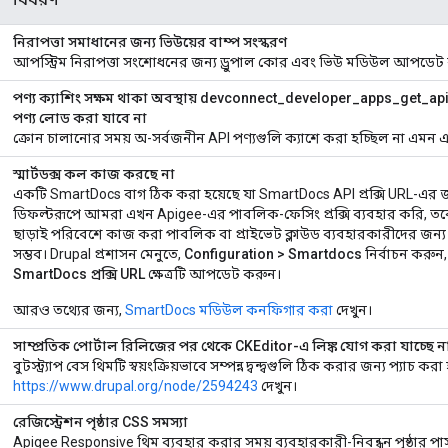
নিরাপত্তা সমাধানের জন্য ভিউয়ের বাম্প সংস্করণ
আপস্ট্রিম নিরাপত্তা সংশোধনের জন্য ড্রুপাল কোর এবং ভিউ মডিউল আপডেট 
পণ্য ক্যাশিং সক্ষম থাকা অবস্থায় devconnect_developer_apps_get_api_
পণ্য লোড করা যাবে না
ক্রোন চালানোর সময় অ-সর্বজনীন API পণ্যগুলি ক্যাশে করা হচ্ছিল না এমন
স্মার্টডক্স কল কাজ করছে না
একটি SmartDocs বাগ ঠিক করা হয়েছে যা SmartDocs API প্রক্সি URL-এর 
ডিফল্টরূপে আমরা এখন Apigee-এর পাবলিক-ফেসিং প্রক্সি ব্যবহার করি, তবে সী
ছাড়াই পরিবেশে কাজ করা পাবলিক বা প্রাইভেট ক্লাউড ব্যবহারকারীদের জন্য 
সম্ভব। Drupal প্রশাসন মেনুতে,
Configuration > Smartdocs
নির্বাচন করুন
SmartDocs প্রক্সি URL
ক্ষেত্রটি আপডেট করুন।
আরও তথ্যের জন্য,
SmartDocs মডিউল কনফিগার করা
দেখুন।
সাম্প্রতিক পোর্টাল রিলিজের পর থেকে CKEditor-এ লিঙ্ক যোগ করা যাচ্ছে ন
বুটস্ট্র্যাপ বেস থিমটি স্বয়ংক্রিয়ভাবে সম্পন্ন দ্বন্দ্বগুলি ঠিক করার জন্য প্যাচ 
https://www.drupal.org/node/2594243
দেখুন।
রেজিস্ট্রেশন পৃষ্ঠার CSS সমস্যা
Apigee Responsive থিম ব্যবহার করার সময় ব্যবহারকারী-নিবন্ধন পৃষ্ঠার পাসওয