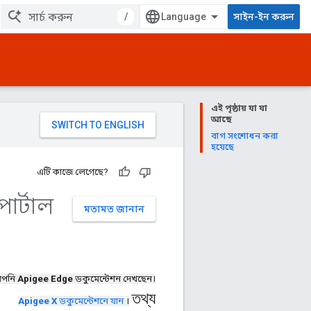
/
সাইন-ইন করুন
এই পৃষ্ঠায় যা যা
আছে
বাগ সংশোধন করা
হয়েছে
এটি কাজে লেগেছে?
োর্টাল
মতামত জানান
পনি
Apigee Edge
ডকুমেন্টেশন দেখছেন।
তথ্য
Apigee X
ডকুমেন্টেশনে যান
।