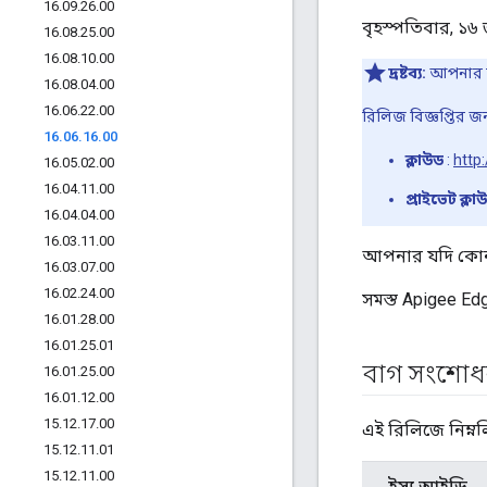
16
.
09
.
26
.
00
বৃহস্পতিবার, ১৬
16
.
08
.
25
.
00
16
.
08
.
10
.
00
দ্রষ্টব্য:
আপনার যদ
16
.
08
.
04
.
00
16
.
06
.
22
.
00
রিলিজ বিজ্ঞপ্তির 
16
.
06
.
16
.
00
ক্লাউড
:
http
16
.
05
.
02
.
00
16
.
04
.
11
.
00
প্রাইভেট ক্লা
16
.
04
.
04
.
00
16
.
03
.
11
.
00
আপনার যদি কোন প
16
.
03
.
07
.
00
16
.
02
.
24
.
00
সমস্ত Apigee E
16
.
01
.
28
.
00
16
.
01
.
25
.
01
বাগ সংশোধন
16
.
01
.
25
.
00
16
.
01
.
12
.
00
15
.
12
.
17
.
00
এই রিলিজে নিম্ন
15
.
12
.
11
.
01
15
.
12
.
11
.
00
ইস্যু আইডি