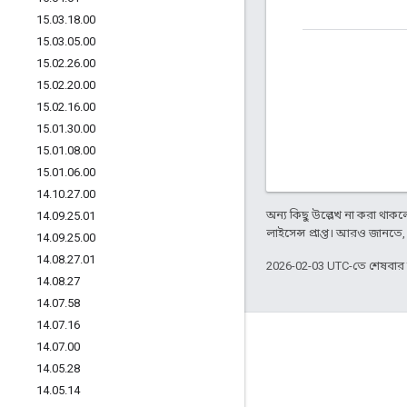
15
.
03
.
18
.
00
15
.
03
.
05
.
00
15
.
02
.
26
.
00
15
.
02
.
20
.
00
15
.
02
.
16
.
00
15
.
01
.
30
.
00
15
.
01
.
08
.
00
15
.
01
.
06
.
00
14
.
10
.
27
.
00
অন্য কিছু উল্লেখ না করা থাকলে,
14
.
09
.
25
.
01
লাইসেন্স প্রাপ্ত। আরও জানতে
14
.
09
.
25
.
00
14
.
08
.
27
.
01
2026-02-03 UTC-তে শেষবা
14
.
08
.
27
14
.
07
.
58
14
.
07
.
16
Apigee সম্পর্কে
14
.
07
.
00
14
.
05
.
28
We're part of Google
14
.
05
.
14
ইভেন্টগুলি