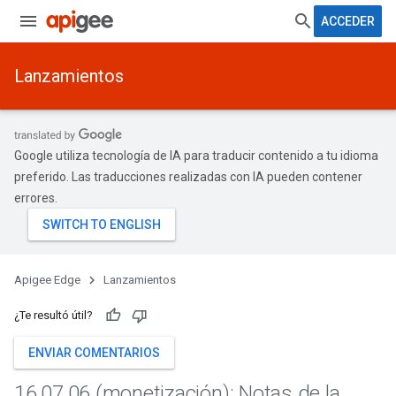
ACCEDER
Lanzamientos
Google utiliza tecnología de IA para traducir contenido a tu idioma
preferido. Las traducciones realizadas con IA pueden contener
errores.
Apigee Edge
Lanzamientos
¿Te resultó útil?
ENVIAR COMENTARIOS
16
.
07
.
06 (monetización): Notas de la