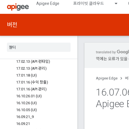
Apigee Edge
프라이빗 클라우드
17.03.29 (UI)
17.03.15.01 (UI)
17.03.15 (UI)
버전
17.03.13.02 (수익 창출)
17
.
03
.
13
.
01 (수익 창출)
17
.
03
.
13 (API 관리)
17
.
03
.
01 (UI)
17
.
02
.
15 (UI)
역에는 오류가 있을 
17
.
02
.
13 (API 런타임)
17
.
02
.
13 (API 관리)
17
.
01
.
18 (UI)
Apigee Edge
버
17
.
01
.
16 (수익 창출)
16
.
07
.
0
17
.
01
.
16 (API 관리)
16
.
10
.
26
.
01 (UI)
Apigee
16
.
10
.
26 (UI)
16
.
10
.
05 (UI)
16
.
09
.
21
_
9
16
.
09
.
21