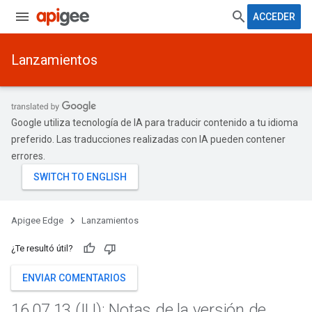
ACCEDER
Lanzamientos
Google utiliza tecnología de IA para traducir contenido a tu idioma
preferido. Las traducciones realizadas con IA pueden contener
errores.
Apigee Edge
Lanzamientos
¿Te resultó útil?
ENVIAR COMENTARIOS
16
.
07
.
13 (IU): Notas de la versión de