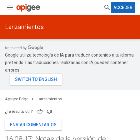
ACCEDER
Lanzamientos
Google utiliza tecnología de IA para traducir contenido a tu idioma
preferido. Las traducciones realizadas con IA pueden contener
errores.
Apigee Edge
Lanzamientos
¿Te resultó útil?
ENVIAR COMENTARIOS
16
.
08
.
17: Notas de la versión de