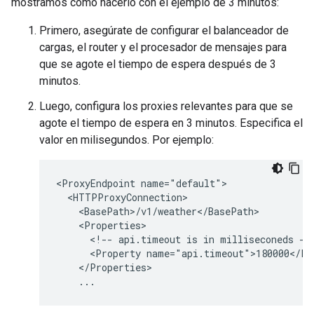
mostramos cómo hacerlo con el ejemplo de 3 minutos:
Primero, asegúrate de configurar el balanceador de
cargas, el router y el procesador de mensajes para
que se agote el tiempo de espera después de 3
minutos.
Luego, configura los proxies relevantes para que se
agote el tiempo de espera en 3 minutos. Especifica el
valor en milisegundos. Por ejemplo:
<ProxyEndpoint name="default">

  <HTTPProxyConnection>

    <BasePath>/v1/weather</BasePath>

    <Properties>

      <!-- api.timeout is in milliseconeds -->
      <Property name="api.timeout">180000</Pro
    </Properties>

    ...