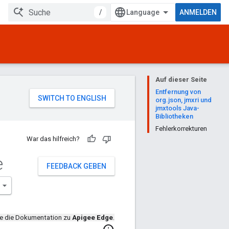
/
ANMELDEN
Auf dieser Seite
Entfernung von
org.json, jmxri und
jmxtools Java-
Bibliotheken
Fehlerkorrekturen
War das hilfreich?
e
FEEDBACK GEBEN
de die Dokumentation zu
Apigee Edge
.