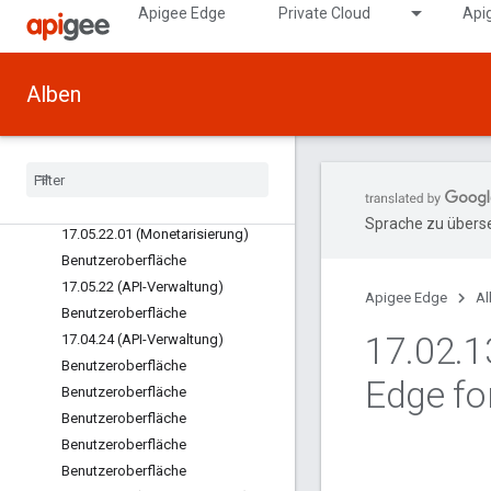
Apigee Edge
Private Cloud
Api
17.08.08 (Analytics)
Benutzeroberfläche
17.07.31 (Monetarisierung)
Alben
17.07.31 (API-Verwaltung/Laufzeit)
17
.
07
.
17 (API-Verwaltung
/
Laufzeit)
Benutzeroberfläche
Benutzeroberfläche
Benutzeroberfläche
Sprache zu überse
17
.
05
.
22
.
01 (Monetarisierung)
Benutzeroberfläche
17
.
05
.
22 (API-Verwaltung)
Apigee Edge
Al
Benutzeroberfläche
17
.
02
.
1
17
.
04
.
24 (API-Verwaltung)
Benutzeroberfläche
Edge fo
Benutzeroberfläche
Benutzeroberfläche
Benutzeroberfläche
Benutzeroberfläche