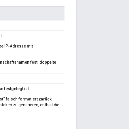
l
lbe IP-Adresse mit
genschaftsnamen fest; doppelte
e festgelegt ist
st“ falsch formatiert zurück
oken zu generieren, enthält die