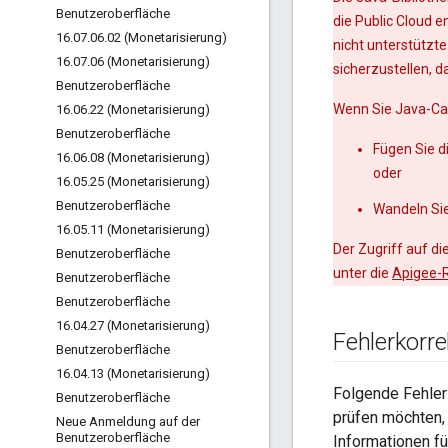
Benutzeroberfläche
die Public Cloud 
16
.
07
.
06
.
02 (Monetarisierung)
nicht unterstützte
16
.
07
.
06 (Monetarisierung)
sicherzustellen, d
Benutzeroberfläche
Wenn Sie Java-Cal
16
.
06
.
22 (Monetarisierung)
Benutzeroberfläche
Fügen Sie d
16
.
06
.
08 (Monetarisierung)
oder
16
.
05
.
25 (Monetarisierung)
Benutzeroberfläche
Wandeln Sie
16
.
05
.
11 (Monetarisierung)
Der Zugriff auf d
Benutzeroberfläche
unter die
Apigee-R
Benutzeroberfläche
Benutzeroberfläche
16
.
04
.
27 (Monetarisierung)
Fehlerkorr
Benutzeroberfläche
16
.
04
.
13 (Monetarisierung)
Folgende Fehler
Benutzeroberfläche
prüfen möchten, 
Neue Anmeldung auf der
Benutzeroberfläche
Informationen fü