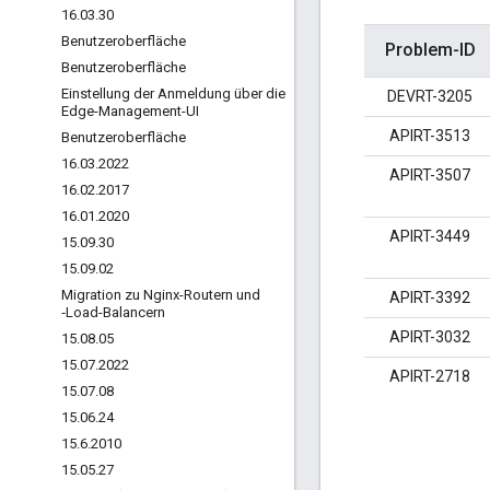
16
.
03
.
30
Benutzeroberfläche
Problem-ID
Benutzeroberfläche
Einstellung der Anmeldung über die
DEVRT-3205
Edge-Management-UI
APIRT-3513
Benutzeroberfläche
16
.
03
.
2022
APIRT-3507
16
.
02
.
2017
16
.
01
.
2020
APIRT-3449
15
.
09
.
30
15
.
09
.
02
Migration zu Nginx-Routern und
APIRT-3392
‐Load-Balancern
APIRT-3032
15
.
08
.
05
15
.
07
.
2022
APIRT-2718
15
.
07
.
08
15
.
06
.
24
15
.
6
.
2010
15
.
05
.
27