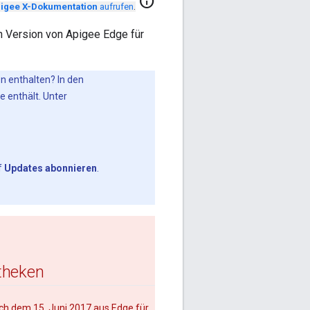
info
igee X-Dokumentation
aufrufen
.
n Version von Apigee Edge für
on enthalten? In den
e enthält. Unter
f
Updates abonnieren
.
otheken
ach dem 15. Juni 2017 aus Edge für