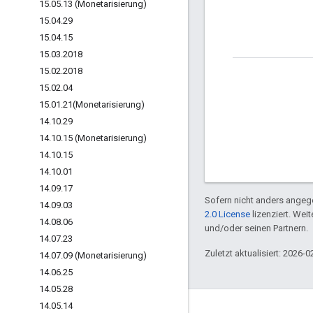
15
.
05
.
13 (Monetarisierung)
15
.
04
.
29
15
.
04
.
15
15
.
03
.
2018
15
.
02
.
2018
15
.
02
.
04
15
.
01
.
21(
Monetarisierung)
14
.
10
.
29
14
.
10
.
15 (Monetarisierung)
14
.
10
.
15
14
.
10
.
01
14
.
09
.
17
Sofern nicht anders angege
14
.
09
.
03
2.0 License
lizenziert. Wei
14
.
08
.
06
und/oder seinen Partnern.
14
.
07
.
23
Zuletzt aktualisiert: 2026-0
14
.
07
.
09 (Monetarisierung)
14
.
06
.
25
14
.
05
.
28
14
.
05
.
14
Über Apigee