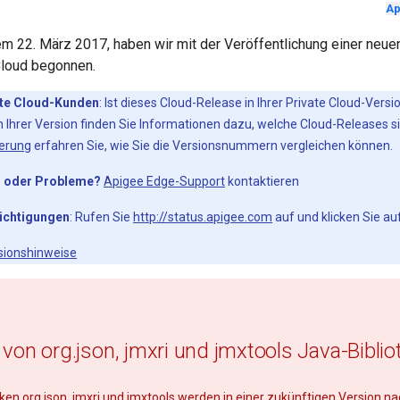
Ap
m 22. März 2017, haben wir mit der Veröffentlichung einer neue
Cloud begonnen.
ate Cloud-Kunden
: Ist dieses Cloud-Release in Ihrer Private Cloud-Versi
 Ihrer Version finden Sie Informationen dazu, welche Cloud-Releases si
erung
erfahren Sie, wie Sie die Versionsnummern vergleichen können.
n oder Probleme?
Apigee Edge-Support
kontaktieren
ichtigungen
: Rufen Sie
http://status.apigee.com
auf und klicken Sie au
rsionshinweise
 von org
.
json
,
jmxri und jmxtools Java-Bibli
ken org.json, jmxri und jmxtools werden in einer zukünftigen Version n