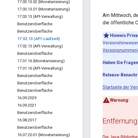
17
.
03
.
13
.
02 (Monetarisierung)
17
.
03
.
13
.
01 (Monetarisierung)
Am Mittwoch, de
17
.
03
.
13 (API-Verwaltung)
die öffentliche 
Benutzeroberfläche
Benutzeroberfläche
Hinweis
:
Priv
17
.
02
.
13 (API-Laufzeit)
Versionshinweisen
17
.
02
.
13 (API-Verwaltung)
Versionsnummeri
Benutzeroberfläche
17
.
01
.
16 (Monetarisierung)
Haben Sie Frage
17
.
01
.
16 (API-Verwaltung)
Release-Benachr
Benutzeroberfläche
Benutzeroberfläche
Startseite der Ve
Benutzeroberfläche
16
.
09
.
2029
Warnung:
16
.
09
.
2021
Benutzeroberfläche
Entfernung
16
.
08
.
2017
Benutzeroberfläche
16
.
07
.
20
.
01 (Monetarisierung)
Die Java-Bibliothe