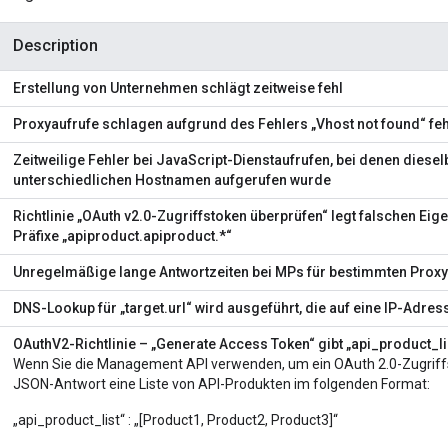
Description
Erstellung von Unternehmen schlägt zeitweise fehl
Proxyaufrufe schlagen aufgrund des Fehlers „Vhost not found“ feh
Zeitweilige Fehler bei JavaScript-Dienstaufrufen, bei denen diese
unterschiedlichen Hostnamen aufgerufen wurde
Richtlinie „OAuth v2.0-Zugriffstoken überprüfen“ legt falschen Ei
Präfixe „apiproduct.apiproduct.*“
Unregelmäßige lange Antwortzeiten bei MPs für bestimmten Proxy
DNS-Lookup für „target.url“ wird ausgeführt, die auf eine IP-Adress
OAuthV2-Richtlinie – „Generate Access Token“ gibt „api_product_li
Wenn Sie die Management API verwenden, um ein OAuth 2.0-Zugriffst
JSON-Antwort eine Liste von API-Produkten im folgenden Format:
„api_product_list“ : „[Product1, Product2, Product3]“