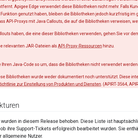
entfernt. Apigee Edge verwendet diese Bibliotheken nicht mehr. Falls K
 Funktion genutzt haben, bleiben die Bibliotheken jedoch kurzfristig im
ass API-Proxys mit Java Callouts, die auf die Bibliotheken verweisen, we
louts haben, die eine dieser Bibliotheken verwenden, gehen Sie vor dem
ie relevanten JAR-Dateien als
API-Proxy-Ressourcen
hinzu.
 Ihren Java-Code so um, dass die Bibliotheken nicht verwendet werden
iese Bibliotheken wurde weder dokumentiert noch unterstützt. Diese int
ichtlinie zur Einstellung von Produkten und Diensten
. (APIRT-3564, API
ekturen
 wurden in diesem Release behoben. Diese Liste ist hauptsächlic
ob ihre Support-Tickets erfolgreich bearbeitet wurden. Sie enthäl
r allgemeine Nutzer.