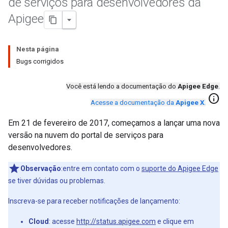
de serviços para desenvolvedores da
Apigee
Nesta página
Bugs corrigidos
Você está lendo a documentação do
Apigee Edge
.
info
Acesse a documentação da
Apigee X
.
Em 21 de fevereiro de 2017, começamos a lançar uma nova
versão na nuvem do portal de serviços para
desenvolvedores.
Observação
:entre em contato com o
suporte do Apigee Edge
se tiver dúvidas ou problemas.
Inscreva-se para receber notificações de lançamento:
Cloud
: acesse
http://status.apigee.com
e clique em