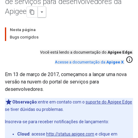
de serviços para desenvolvedores da
Apigee
Nesta página
Bugs corrigidos
Você está lendo a documentação do
Apigee Edge
.
info
Acesse a documentação da
Apigee X
.
Em 13 de março de 2017, começamos a lançar uma nova
versão na nuvem do portal de serviços para
desenvolvedores.
Observação
:entre em contato com o
suporte do Apigee Edge
se tiver dúvidas ou problemas.
Inscreva-se para receber notificações de lançamento:
Cloud
: acesse
http://status.apigee.com
e clique em