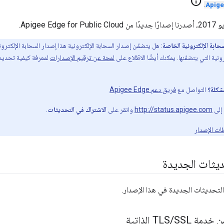
info
.
حابة الإلكترونية الخاصة
: هل يتضمّن إصدار السحابة الإلكترونية هذا إصدار السحابة الإلكتر
نية التي يتضمّنها. يمكنك أيضًا الاطّلاع على
لمحة عن ترقيم الإصدارات
لمعرفة كيفية تحديد 
شكلة؟
التواصل مع
فريق دعم Apigee Edge
ل إلى
http://status.apigee.com
وانقر على
الاشتراك في التحديثات
.
ات الإصدار
ديثات الجديدة
التحديثات الجديدة في هذا الإصدار.
خدمة TLS
SSL الذاتية
/