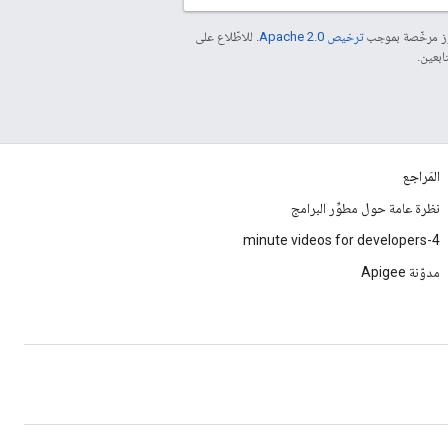
موز مرخّصة بموجب
ترخيص Apache 2.0‏
. للاطّلاع على
المَراجع
نظرة عامة حول مطوِّر البرامج
4-minute videos for developers
مدوّنة Apigee