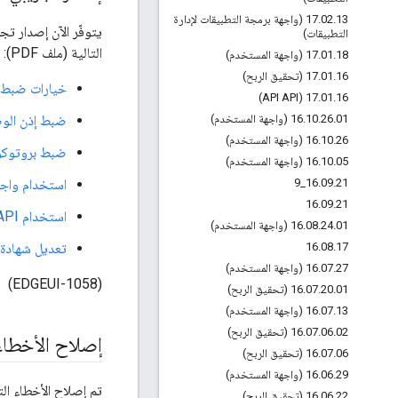
.
02
.
17
13 (واجهة برمجة التطبيقات لإدارة
التطبيقات)
التالية (ملف PDF):
18 (واجهة المستخدم)
.
01
.
17
16 (تحقيق الربح)
.
01
.
17
خيارات ضبط بر
17
.
01
.
16 (API API)
01 (واجهة المستخدم)
.
26
.
10
.
16
ضبط إذن الوصو
26 (واجهة المستخدم)
.
10
.
16
ضبط بروتوكول أمان طبقة ا
05 (واجهة المستخدم)
.
10
.
16
9
_
16
.
09
.
21
استخدام واجهة مستخدم Edge Cloud ل
16
.
09
.
21
استخدام Edge API لإنشاء Keystores وTruststores
01 (واجهة المستخدم)
.
24
.
08
.
16
16
.
08
.
17
تعديل شهادة بروتو
27 (واجهة المستخدم)
.
07
.
16
(EDGEUI-1058)
01 (تحقيق الربح)
.
20
.
07
.
16
13 (واجهة المستخدم)
.
07
.
16
02 (تحقيق الربح)
.
06
.
07
.
16
إصلاح الأخطاء
06 (تحقيق الربح)
.
07
.
16
29 (واجهة المستخدم)
.
06
.
16
تم إصلاح الأخطاء ال
22 (تحقيق الربح)
.
06
.
16