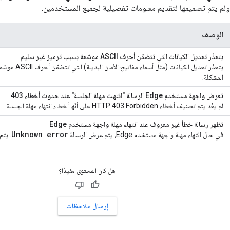
 ولم يتم تصميمها لتقديم معلومات تفصيلية لجميع المستخدمين.
الوصف
يتعذّر تعديل الكيانات التي تتضمّن أحرف ASCII موسّعة بسبب ترميز غير سليم
يتعذّر تعديل الك
المشكلة.
تعرض واجهة مستخدم Edge الرسالة "انتهت مهلة الجلسة" عند حدوث أخطاء 403
لم يعُد يتم تصنيف أخطاء HTTP 403 Forbidden على أنّها أخطاء انتهاء مهلة الجلسة.
تظهر رسالة خطأ غير معروف عند انتهاء مهلة واجهة مستخدم Edge
Unknown error
في حال انتهاء مهلة واجهة مستخدم Edge، يتم عرض الرسالة
. يتم
هل كان المحتوى مفيدًا؟
إرسال ملاحظات