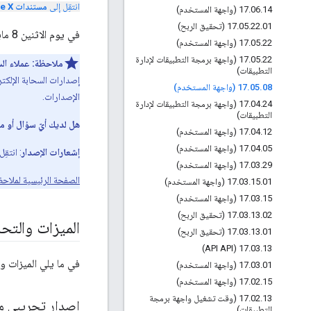
انتقِل إلى
مستندات Apigee X
14 (واجهة المستخدم)
.
06
.
17
01 (تحقيق الربح)
.
22
.
05
.
17
في يوم الاثنين 8 مايو 2017، أصدرنا إصدارًا جديدًا من Apigee Edge for Public Cloud.
22 (واجهة المستخدم)
.
05
.
17
.
05
.
17
22 (واجهة برمجة التطبيقات لإدارة
ملاحظة:
عملاء الس
التطبيقات)
إصدارات السحابة الإلكترو
08 (واجهة المستخدم)
.
05
.
17
الإصدارات.
.
04
.
17
24 (واجهة برمجة التطبيقات لإدارة
التطبيقات)
هل لديك أيّ سؤال أو م
12 (واجهة المستخدم)
.
04
.
17
05 (واجهة المستخدم)
.
04
.
17
إشعارات الإصدار
: انتقِ
29 (واجهة المستخدم)
.
03
.
17
الصفحة الرئيسية لملاحظ
01 (واجهة المستخدم)
.
15
.
03
.
17
15 (واجهة المستخدم)
.
03
.
17
02 (تحقيق الربح)
.
13
.
03
.
17
الميزات والتح
01 (تحقيق الربح)
.
13
.
03
.
17
17
.
03
.
13 (API API)
في ما يلي الميزات و
01 (واجهة المستخدم)
.
03
.
17
15 (واجهة المستخدم)
.
02
.
17
.
02
.
17
13 (وقت تشغيل واجهة برمجة
إصدار تجريبي من 
التطبيقات)