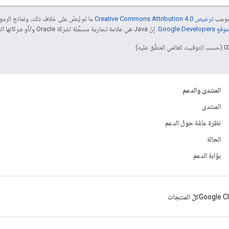
بموجب
ترخيص Creative Commons Attribution 4.0‏
ما لم يُنصّ على خلاف ذلك، ونماذج الر
Google Dev‏
. إنّ Java هي علامة تجارية مسجَّلة لشركة Oracle و/أو شركائها التابعين.
المنتدى والدعم
المنتدى
نظرة عامّة حول الدعم
الحالة
بوّابة الدعم
Google C
كلّ المنتجات