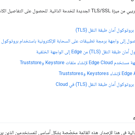
يتوفّر الآن إصدار تجريبي من ميزة TLS/SSL الجديدة للخدمة الذاتية. للحصول على
وتوكول أمان طبقة النقل (TLS)
ل إلى واجهة برمجة تطبيقات على السحابة الإلكترونية باستخدام بروتوكول أمان 
لنقل (TLS) من Edge إلى الواجهة الخلفية
إنشاء ملفات Keystore وTruststore
كول أمان طبقة النقل (TLS) في Cloud
تالية في هذا الإصدار. هذه القائمة مخصّصة بشكل أساسي للمستخدمين الذين يريد