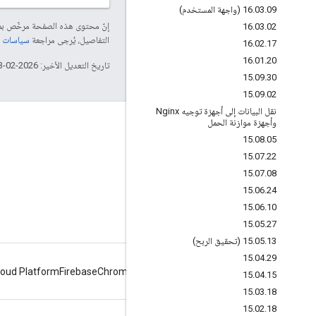
09 (واجهة المستخدم)
.
03
.
16
إنّ محتوى هذه الصفحة مرخّص 
16
.
03
.
02
التفاصيل، يُرجى مراجعة
سياسات موقع elopers
16
.
02
.
17
16
.
01
.
20
تاريخ التعديل الأخير: 2026-02-03 (حسب التوقيت العالمي المتفَّق عليه)
15
.
09
.
30
15
.
09
.
02
نقل البيانات إلى أجهزة توجيه Nginx
وأجهزة موازنة الحمل
لمحة عن Apigee
15
.
08
.
05
We're part of Google
15
.
07
.
22
الأحداث
15
.
07
.
08
15
.
06
.
24
الشركاء
15
.
06
.
10
الكتب الإلكترونيّة وأحداث البث على الويب
15
.
05
.
27
13 (تحقيق الربح)
.
05
.
15
15
.
04
.
29
loud Platform
Firebase
Chrome
Android
15
.
04
.
15
15
.
03
.
18
15
.
02
.
18