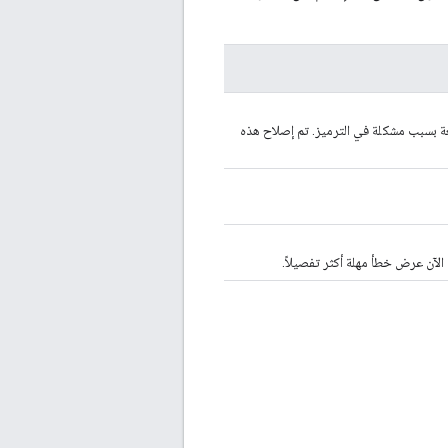
يانات (مثل أسماء مفاتيح الأمان البديلة) التي تتضمّن أحرف ASCII موسّعة بسبب مشكلة في الترميز. تم إصلاح هذه
 الآن عرض خطأ مهلة أكثر تفصيلاً.