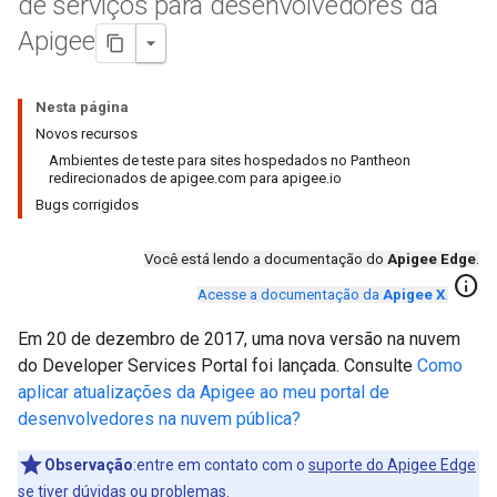
de serviços para desenvolvedores da
Apigee
Nesta página
Novos recursos
Ambientes de teste para sites hospedados no Pantheon
redirecionados de apigee.com para apigee.io
Bugs corrigidos
Você está lendo a documentação do
Apigee Edge
.
info
Acesse a documentação da
Apigee X
.
Em 20 de dezembro de 2017, uma nova versão na nuvem
do Developer Services Portal foi lançada. Consulte
Como
aplicar atualizações da Apigee ao meu portal de
desenvolvedores na nuvem pública?
Observação
:entre em contato com o
suporte do Apigee Edge
se tiver dúvidas ou problemas.