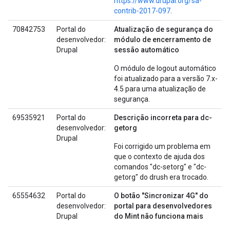
https://www.drupal.org/sa-
contrib-2017-097
.
70842753
Portal do
Atualização de segurança do
desenvolvedor:
módulo de encerramento de
Drupal
sessão automático
O módulo de logout automático
foi atualizado para a versão 7.x-
4.5 para uma atualização de
segurança.
69535921
Portal do
Descrição incorreta para dc-
desenvolvedor:
getorg
Drupal
Foi corrigido um problema em
que o contexto de ajuda dos
comandos "dc-setorg" e "dc-
getorg" do drush era trocado.
65554632
Portal do
O botão "Sincronizar 4G" do
desenvolvedor:
portal para desenvolvedores
Drupal
do Mint não funciona mais