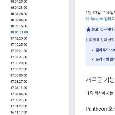
18
.
04
.
25
.
00
18
.
04
.
23
.
00
1월 31일 수요
18
.
03
.
28
.
00
에 Apigee 업
18
.
03
.
05
.
00
18
.
02
.
15
.
00
참고:
질문이나 
18
.
01
.
31
.
00
17
.
12
.
20
.
00
신곡 발표 알림 신청
17
.
10
.
25
.
00
클라우드
:
ht
17
.
08
.
21
.
00
17
.
07
.
31
.
00
프라이빗 클
17
.
06
.
29
.
00
17
.
06
.
27
.
00
17
.
06
.
05
.
00
새로운 기능
17
.
03
.
27
.
00
17
.
03
.
13
.
00
다음 섹션에서는 
17
.
03
.
06
.
00
17
.
02
.
21
.
00
17
.
01
.
27
.
00
Pantheon 
16
.
11
.
17
.
00