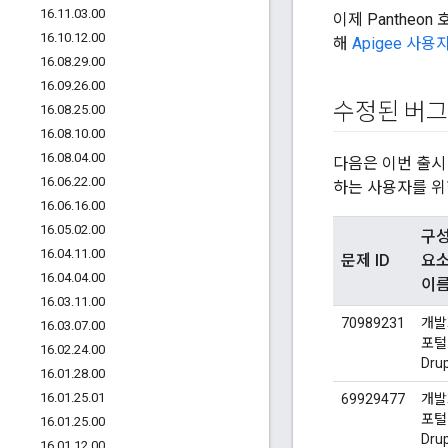
16
.
11
.
03
.
00
이제 Pantheo
16
.
10
.
12
.
00
해
Apigee 사
16
.
08
.
29
.
00
16
.
09
.
26
.
00
수정된 버그
16
.
08
.
25
.
00
16
.
08
.
10
.
00
16
.
08
.
04
.
00
다음은 이번 출시
16
.
06
.
22
.
00
하는 사용자를 위
16
.
06
.
16
.
00
16
.
05
.
02
.
00
구
16
.
04
.
11
.
00
문제 ID
요
16
.
04
.
04
.
00
이
16
.
03
.
11
.
00
70989231
개발
16
.
03
.
07
.
00
포털 
16
.
02
.
24
.
00
Dru
16
.
01
.
28
.
00
16
.
01
.
25
.
01
69929477
개발
포털 
16
.
01
.
25
.
00
Dru
16
.
01
.
12
.
00