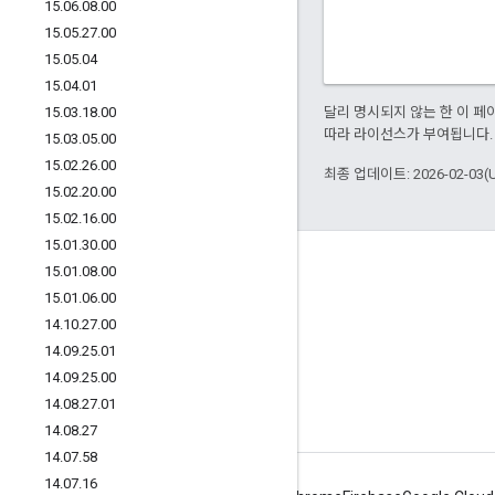
15
.
06
.
08
.
00
15
.
05
.
27
.
00
15
.
05
.
04
15
.
04
.
01
15
.
03
.
18
.
00
달리 명시되지 않는 한 이 
따라 라이선스가 부여됩니다.
15
.
03
.
05
.
00
15
.
02
.
26
.
00
최종 업데이트: 2026-02-03(
15
.
02
.
20
.
00
15
.
02
.
16
.
00
15
.
01
.
30
.
00
Apigee 정보
15
.
01
.
08
.
00
15
.
01
.
06
.
00
We're part of Google
14
.
10
.
27
.
00
이벤트
14
.
09
.
25
.
01
파트너
14
.
09
.
25
.
00
14
.
08
.
27
.
01
eBook 및 웹캐스트
14
.
08
.
27
14
.
07
.
58
14
.
07
.
16