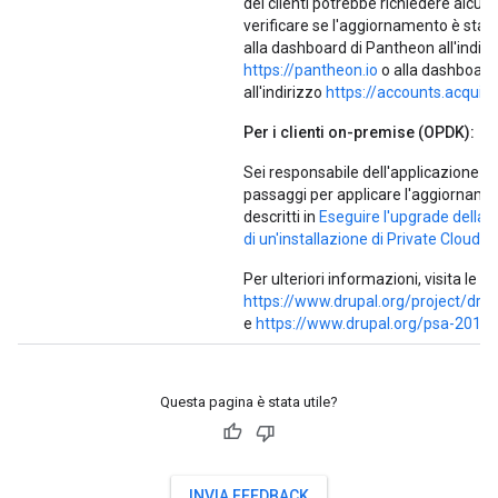
dei clienti potrebbe richiedere alcune
verificare se l'aggiornamento è stato
alla dashboard di Pantheon all'indiri
https://pantheon.io
o alla dashboard
all'indirizzo
https://accounts.acquia
Per i clienti on-premise (OPDK):
Sei responsabile dell'applicazione del
passaggi per applicare l'aggiornam
descritti in
Eseguire l'upgrade della v
di un'installazione di Private Cloud
.
Per ulteriori informazioni, visita le p
https://www.drupal.org/project/dru
e
https://www.drupal.org/psa-2018
Questa pagina è stata utile?
INVIA FEEDBACK