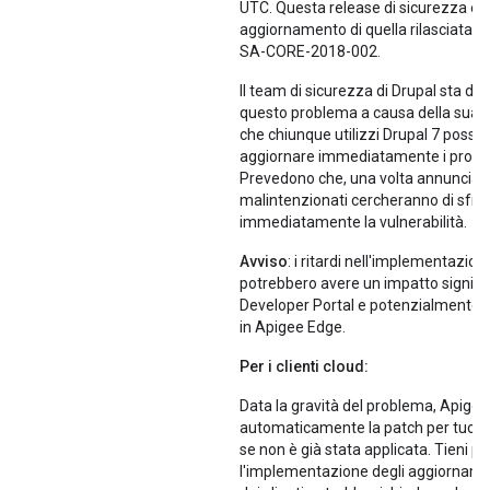
UTC. Questa release di sicurezza è 
aggiornamento di quella rilasciata 
SA-CORE-2018-002.
Il team di sicurezza di Drupal sta da
questo problema a causa della sua g
che chiunque utilizzi Drupal 7 possa
aggiornare immediatamente i propri 
Prevedono che, una volta annunciati i
malintenzionati cercheranno di sfru
immediatamente la vulnerabilità.
Avviso
: i ritardi nell'implementazion
potrebbero avere un impatto signific
Developer Portal e potenzialmente s
in Apigee Edge.
Per i clienti cloud:
Data la gravità del problema, Apigee
automaticamente la patch per tuo c
se non è già stata applicata. Tieni p
l'implementazione degli aggiornamenti 