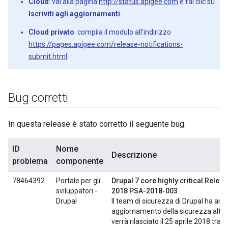
Cloud
: vai alla pagina
http://status.apigee.com
e fai clic su
Iscriviti agli aggiornamenti
.
Cloud privato
: compila il modulo all'indirizzo
https://pages.apigee.com/release-notifications-
submit.html
.
Bug corretti
In questa release è stato corretto il seguente bug.
ID
Nome
Descrizione
problema
componente
78464392
Portale per gli
Drupal 7 core highly critical Releas
sviluppatori -
2018 PSA-2018-003
Drupal
Il team di sicurezza di Drupal ha an
aggiornamento della sicurezza altam
verrà rilasciato il 25 aprile 2018 tra l