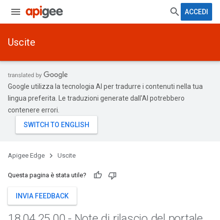
ACCEDI
Uscite
Google utilizza la tecnologia AI per tradurre i contenuti nella tua
lingua preferita. Le traduzioni generate dall'AI potrebbero
contenere errori.
Apigee Edge
Uscite
Questa pagina è stata utile?
INVIA FEEDBACK
18
.
04
.
25
.
00 - Note di rilascio del portale