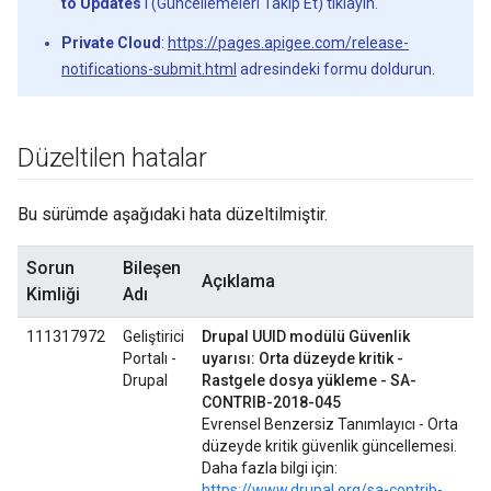
to Updates
'i (Güncellemeleri Takip Et) tıklayın.
Private Cloud
:
https://pages.apigee.com/release-
notifications-submit.html
adresindeki formu doldurun.
Düzeltilen hatalar
Bu sürümde aşağıdaki hata düzeltilmiştir.
Sorun
Bileşen
Açıklama
Kimliği
Adı
111317972
Geliştirici
Drupal UUID modülü Güvenlik
Portalı -
uyarısı: Orta düzeyde kritik -
Drupal
Rastgele dosya yükleme - SA-
CONTRIB-2018-045
Evrensel Benzersiz Tanımlayıcı - Orta
düzeyde kritik güvenlik güncellemesi.
Daha fazla bilgi için:
https://www.drupal.org/sa-contrib-