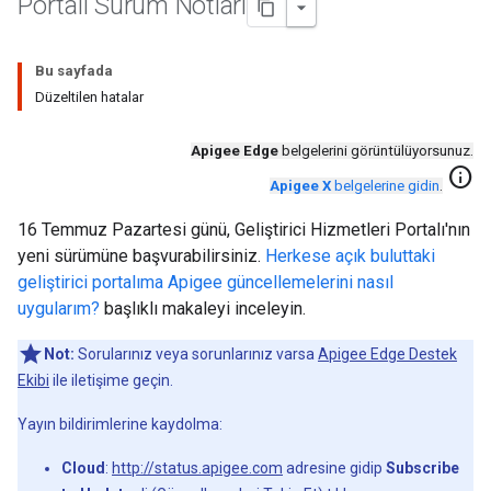
Portalı Sürüm Notları
Bu sayfada
Düzeltilen hatalar
Apigee Edge
belgelerini görüntülüyorsunuz.
info
Apigee X
belgelerine gidin
.
16 Temmuz Pazartesi günü, Geliştirici Hizmetleri Portalı'nın
yeni sürümüne başvurabilirsiniz.
Herkese açık buluttaki
geliştirici portalıma Apigee güncellemelerini nasıl
uygularım?
başlıklı makaleyi inceleyin.
Not:
Sorularınız veya sorunlarınız varsa
Apigee Edge Destek
Ekibi
ile iletişime geçin.
Yayın bildirimlerine kaydolma:
Cloud
:
http://status.apigee.com
adresine gidip
Subscribe