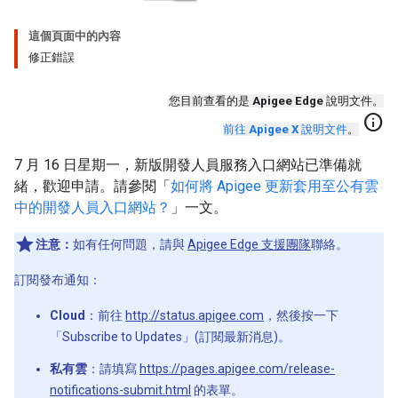
這個頁面中的內容
修正錯誤
您目前查看的是
Apigee Edge
說明文件。
info
前往
Apigee X
說明文件
。
7 月 16 日星期一，新版開發人員服務入口網站已準備就
緒，歡迎申請。請參閱「
如何將 Apigee 更新套用至公有雲
中的開發人員入口網站？
」一文。
注意：
如有任何問題，請與
Apigee Edge 支援團隊
聯絡。
訂閱發布通知：
Cloud
：前往
http://status.apigee.com
，然後按一下
「Subscribe to Updates」(訂閱最新消息)。
私有雲
：請填寫
https://pages.apigee.com/release-
notifications-submit.html
的表單。