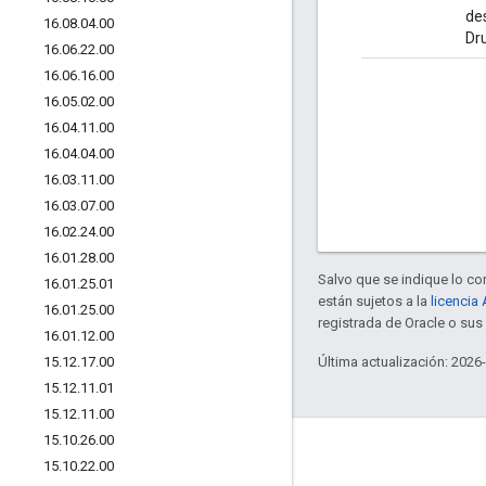
de
16
.
08
.
04
.
00
Dr
16
.
06
.
22
.
00
16
.
06
.
16
.
00
16
.
05
.
02
.
00
16
.
04
.
11
.
00
16
.
04
.
04
.
00
16
.
03
.
11
.
00
16
.
03
.
07
.
00
16
.
02
.
24
.
00
16
.
01
.
28
.
00
Salvo que se indique lo con
16
.
01
.
25
.
01
están sujetos a la
licencia
16
.
01
.
25
.
00
registrada de Oracle o sus 
16
.
01
.
12
.
00
15
.
12
.
17
.
00
Última actualización: 2026
15
.
12
.
11
.
01
15
.
12
.
11
.
00
15
.
10
.
26
.
00
Acerca de Apigee
15
.
10
.
22
.
00