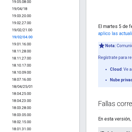
19
.
05
.
08
.
00
19
/
04
/
18
19
.
03
.
20
.
00
19
.
02
.
27
.
00
El martes 5 de f
19
/
02
/
21
.
00
aplico las actua
19
/
02
/
04
.
00
19
.
01
.
16
.
00
Nota:
Comuníc
18
.
11
.
28
.
00
Regístrate para re
18
.
11
.
27
.
00
18
.
10
.
17
.
00
Cloud
: Ve 
18
.
10
.
09
.
00
18
.
07
.
16
.
00
Nube priva
18
/
04
/
25
/
01
18
.
04
.
25
.
00
18
.
04
.
23
.
00
Fallas corr
18
.
03
.
28
.
00
18
.
03
.
05
.
00
En esta versión,
18
.
02
.
15
.
00
18
.
01
.
31
.
00