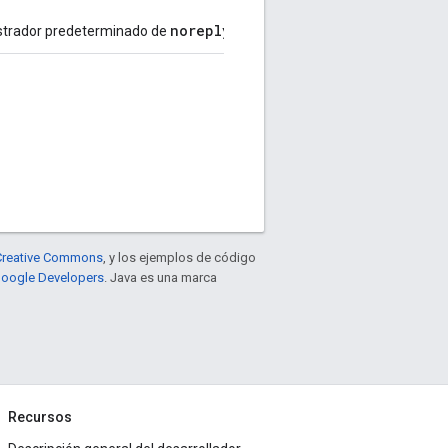
noreply@apigee.com
noreply@exam
nistrador predeterminado de
a
e Creative Commons
, y los ejemplos de código
 Google Developers
. Java es una marca
Recursos