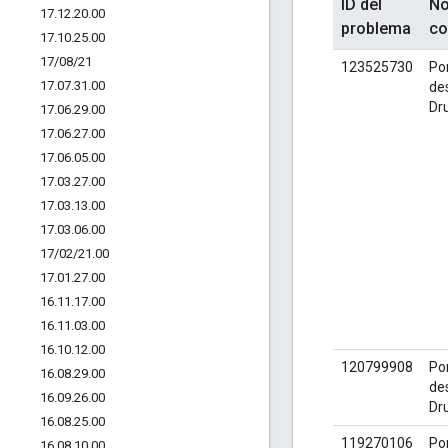
ID del
No
17
.
12
.
20
.
00
problema
co
17
.
10
.
25
.
00
17
/
08
/
21
123525730
Po
17
.
07
.
31
.
00
de
Dr
17
.
06
.
29
.
00
17
.
06
.
27
.
00
17
.
06
.
05
.
00
17
.
03
.
27
.
00
17
.
03
.
13
.
00
17
.
03
.
06
.
00
17
/
02
/
21
.
00
17
.
01
.
27
.
00
16
.
11
.
17
.
00
16
.
11
.
03
.
00
16
.
10
.
12
.
00
120799908
Po
16
.
08
.
29
.
00
de
16
.
09
.
26
.
00
Dr
16
.
08
.
25
.
00
119270106
Po
16
.
08
.
10
.
00