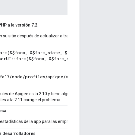
PHP a la versión 7.2
n su sitio después de actualizar a través del upstream de Pantheon (qu
orm(&$form, &$form_state, $options = Array)
nerUI::form(&$form, &$form_state, $options = Array, $i
4fa17/code/profiles/apigee/modules/contrib/rules/ui/ui
 Rules de Apigee es la 2.10 y tiene algunas funciones que no son compat
les a la 2.11 corrige el problema.
resa
estadísticas de la app para las empresas.
ara desarrolladores