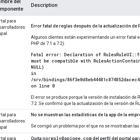
mbre del
Description
mponente
rtal para
Error fatal de reglas después de la actualización de 
sarrolladores:
upal
Algunos clientes están experimentando un error fatal e
PHP de 7.1 a 7.2).
Fatal error: Declaration of RulesRuleUI::f
must be compatible with RulesActionContai
NULL)
in
/srv/bindings/86f3e0d8eb44481c874852dacec
on line 0
El error se produce porque la versión de instalación de
7.2. Se confirmó que la actualización de la versión de Ru
rtal para
No se muestran las estadísticas de la app de la emp
sarrolladores:
Se corrigió un problema por el que no se mostraban las 
upal
noreply@apigee.com
rtal para
Quita
del perfil del portal p