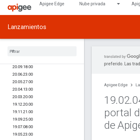
Apigee Edge
Nube privada
Api
22/02/04.00
22/02/03.00
21.07.27.00
Lanzamientos
21.06.17.00
21
.
04
.
29
.
00
21
.
01
.
26
.
00
20
.
12
.
17
.
00
20
.
11
.
25
.
00
preferido. Las tra
20
.
09
.
18
.
00
20
.
06
.
23
.
00
20
.
05
.
27
.
00
Apigee Edge
La
20
.
04
.
13
.
00
19
.
02
.
0
20
.
03
.
20
.
00
19
.
12
.
20
.
00
portal 
19
.
11
.
21
.
00
19
.
09
.
25
.
00
de Apig
19
.
07
.
08
.
00
19
.
05
.
23
.
00