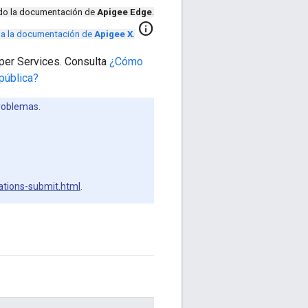
ndo la documentación de
Apigee Edge
.
info
r a la documentación de
Apigee X
.
oper Services. Consulta
¿Cómo
 pública?
problemas.
ations-submit.html
.