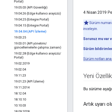
Portal)
19
.
05
.
03 (API Güvenliği)
4 Nisan 2019 Per
19
.
04
.
26 (Edge kullanıcı arayüzü)
19
.
04
.
25 (Entegre Portal)
Sürüm numarala
19
.
04
.
15 (Entegre Portal)
inceleyin.
19
.
04
.
04 (API İzleme)
19
.
03
.
25
Sorunuz mu var 
19
.
03
.
01 (API yönetimi
/
güncellemelerle çalışma zamanı)
Sürüm bildirimler
19
.
02
.
28 (Edge kullanıcı arayüzü
/
Portal)
Sürüm notları ana
19
.
02
.
2019
19
.
02
.
04
Yeni Özellik
19
.
11
.
23
19
.
01
.
23 (API İzleme)
19
.
11
.
2014
Bu sürüme aşağıd
18
.
12
.
04
18
.
10
.
10
Artık uyarı o
10
.
10
.
03
18
.
09
.
2028