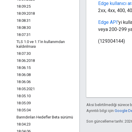
Edge kullanıcı a
18
.
09
.
25
2xx, 4xx, 400, 40
18
.
09
.
2018
18
.
08
.
31
Edge API
'yi kul
18
.
08
.
30
veya 200-299 ya
18
.
07
.
31
(129304144)
TLS 1
.
0 ve 1
.
1'in kullanımdan
kaldırılması
18
.
07
.
30
18
.
06
.
2018
18
.
06
.
15
18
.
06
.
08
18
.
06
.
06
18
.
05
.
2021
18
.
05
.
10
18
.
05
.
09
Aksi belirtilmediği sürece 
18
.
05
.
04
Ayrıntılı bilgi için
Google Dev
Barındırılan Hedefler Beta sürümü
Son güncelleme tarihi: 202
18
.
04
.
23
18
.
04
.
06