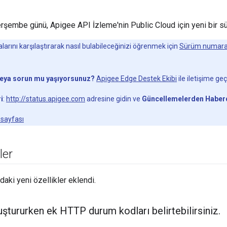
şembe günü, Apigee API İzleme'nin Public Cloud için yeni bir s
rını karşılaştırarak nasıl bulabileceğinizi öğrenmek için
Sürüm numara
veya sorun mu yaşıyorsunuz?
Apigee Edge Destek Ekibi
ile iletişime geç
i
:
http://status.apigee.com
adresine gidin ve
Güncellemelerden Haber
 sayfası
ler
aki yeni özellikler eklendi.
luştururken ek HTTP durum kodları belirtebilirsiniz
.