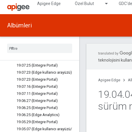
Apigee Edge
Özel Bulut
GDC'de
19.09.18 (Entegre Portal)
19.09.17 (Entegre Portal)
19.09.06 (Entegre Portal)
Albümleri
19.08.27 (Edge kullanıcı arayüzü)
19
.
08
.
15 (API Güvenlik
Raporlaması)
19
.
08
.
14 (Entegre Portal)
19
.
07
.
31 (Entegre Portal)
19
.
07
.
29 (Edge kullanıcı arayüzü)
teknolojisini kullan
19
.
07
.
25 (Entegre Portal)
19
.
07
.
23 (Edge kullanıcı arayüzü)
19
.
07
.
23 (Entegre Portal)
Apigee Edge
Al
19
.
07
.
16 (Entegre Portal)
19
.
04
.
0
19
.
07
.
11 (Entegre Portal)
19
.
06
.
27 (Entegre Portal)
sürüm n
19
.
06
.
25 (Entegre Portal)
19
.
06
.
25 (Edge Analytics)
19
.
05
.
29 (Entegre Portal)
19
.
05
.
07 (Edge kullanıcı arayüzü
/