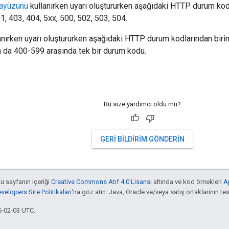
rayüzünü
kullanırken uyarı oluştururken aşağıdaki HTTP durum kodlar
1, 403, 404, 5xx, 500, 502, 503, 504.
lanırken uyarı oluştururken aşağıdaki HTTP durum kodlarından birini 
 da 400-599 arasında tek bir durum kodu.
Bu size yardımcı oldu mu?
GERI BILDIRIM GÖNDERIN
bu sayfanın içeriği
Creative Commons Atıf 4.0 Lisansı
altında ve kod örnekleri
A
elopers Site Politikaları
'na göz atın. Java, Oracle ve/veya satış ortaklarının tesc
6-02-03 UTC.