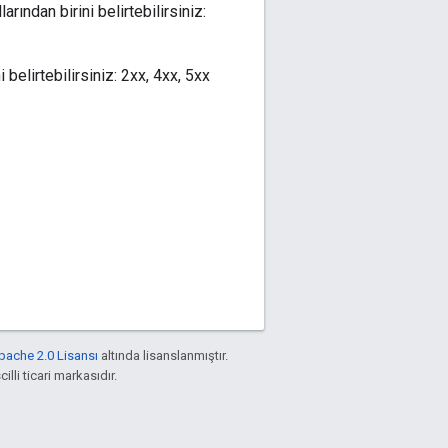
ından birini belirtebilirsiniz:
belirtebilirsiniz: 2xx, 4xx, 5xx
pache 2.0 Lisansı
altında lisanslanmıştır.
illi ticari markasıdır.