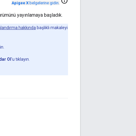
info
Apigee X
belgelerine gidin
.
ürümünü yayınlamaya başladık.
landırma hakkında
başlıklı makaleyi
in.
dar Ol
'u tıklayın.