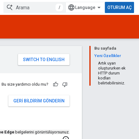
/
OTURUM AÇ
Bu sayfada
Yeni Özellikler
Artık uyarı
oluştururken ek
HTTP durum
kodları
belirtebilirsiniz.
Bu size yardımcı oldu mu?
GERI BILDIRIM GÖNDERIN
ee Edge
belgelerini görüntülüyorsunuz.