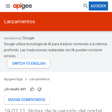
ACCEDER
Lanzamientos
Google utiliza tecnología de IA para traducir contenido a tu idioma
preferido. Las traducciones realizadas con IA pueden contener
errores.
Apigee Edge
Lanzamientos
¿Te resultó útil?
ENVIAR COMENTARIOS
19
.
07
.
11: Notas de la versión del portal