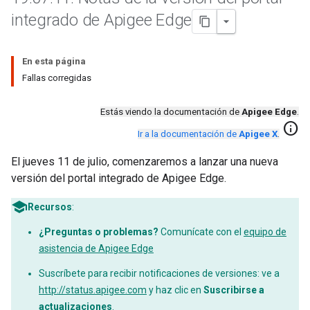
integrado de Apigee Edge
En esta página
Fallas corregidas
Estás viendo la documentación de
Apigee Edge
.
info
Ir a la documentación de
Apigee X
.
El jueves 11 de julio, comenzaremos a lanzar una nueva
versión del portal integrado de Apigee Edge.
Recursos
:
¿Preguntas o problemas?
Comunícate con el
equipo de
asistencia de Apigee Edge
Suscríbete para recibir notificaciones de versiones: ve a
http://status.apigee.com
y haz clic en
Suscribirse a
actualizaciones
.