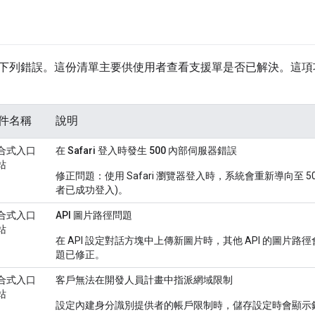
下列錯誤。這份清單主要供使用者查看支援單是否已解決。這項
件名稱
說明
合式入口
在 Safari 登入時發生 500 內部伺服器錯誤
站
修正問題：使用 Safari 瀏覽器登入時，系統會重新導向至 5
者已成功登入)。
合式入口
API 圖片路徑問題
站
在 API 設定對話方塊中上傳新圖片時，其他 API 的圖片路
題已修正。
合式入口
客戶無法在開發人員計畫中指派網域限制
站
設定內建身分識別提供者的帳戶限制時，儲存設定時會顯示