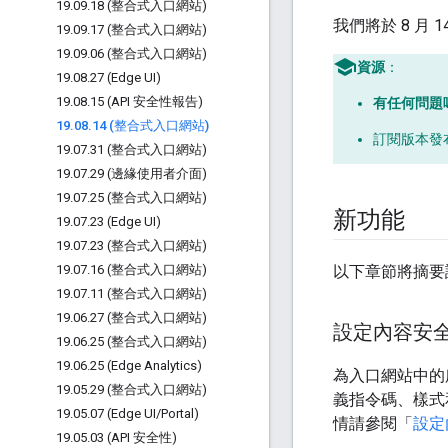
19
.
09
.
18 (整合式入口網站)
我們將於 8 月 1
19
.
09
.
17 (整合式入口網站)
19
.
09
.
06 (整合式入口網站)
資源
：
19
.
08
.
27 (Edge UI)
19
.
08
.
15 (API 安全性報告)
有任何問題
19
.
08
.
14 (整合式入口網站)
訂閱版本發
19
.
07
.
31 (整合式入口網站)
19
.
07
.
29 (邊緣使用者介面)
19
.
07
.
25 (整合式入口網站)
新功能
19
.
07
.
23 (Edge UI)
19
.
07
.
23 (整合式入口網站)
19
.
07
.
16 (整合式入口網站)
以下章節將摘要
19
.
07
.
11 (整合式入口網站)
19
.
06
.
27 (整合式入口網站)
設定內容安
19
.
06
.
25 (整合式入口網站)
19
.
06
.
25 (Edge Analytics)
為入口網站中的所
19
.
05
.
29 (整合式入口網站)
義指令碼、樣式
19
.
05
.
07 (Edge UI
/
Portal)
情請參閱「
設定
19
.
05
.
03 (API 安全性)