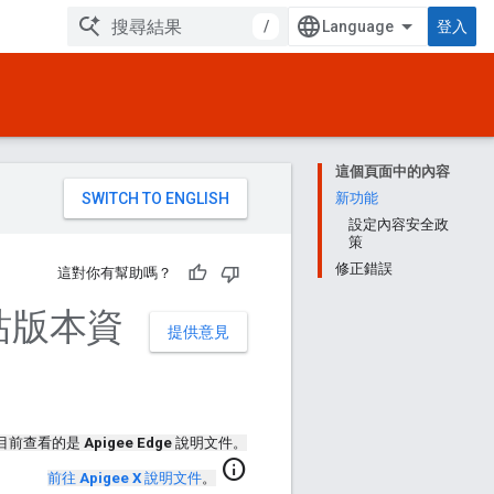
/
登入
這個頁面中的內容
。
新功能
設定內容安全政
策
修正錯誤
這對你有幫助嗎？
口網站版本資
提供意見
目前查看的是
Apigee Edge
說明文件。
info
前往
Apigee X
說明文件
。