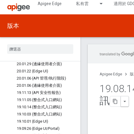
Apigee Edge
私有雲
適用於 GD
20.03.16 (Edge Analytics)
20.03.13 (Edge UI)
20.03.11 (Edge UI)
版本
20.03.04 (整合式入口網站)
20
.
02
.
24 (Edge UI)
20
.
02
.
21 (整合式入口網站)
20
.
02
.
19 (整合式入口網站)
20
.
02
.
12 (整合式入口網站)
20
.
01
.
29 (邊緣使用者介面)
20
.
01
.
22 (Edge UI)
Apigee Edge
版
20
.
01
.
06 (API 管理
/
執行階段)
19
.
08
.
1
20
.
01
.
06 (邊緣使用者介面)
19
.
11
.
13 (API 安全性報告)
訊
19
.
11
.
05 (整合式入口網站)
19
.
10
.
14 (整合式入口網站)
19
.
10
.
03 (整合式入口網站)
19
.
10
.
01 (Edge UI)
19
.
09
.
26 (Edge UI
/
Portal)