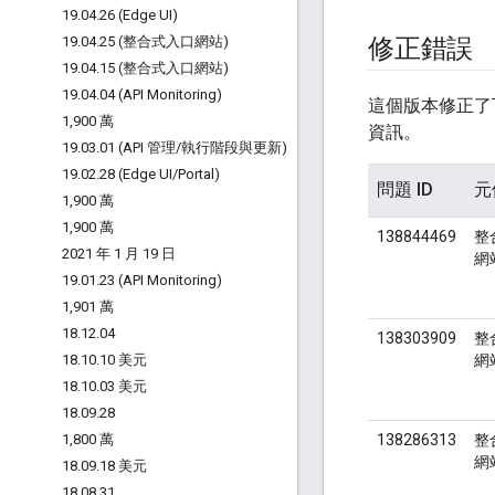
19
.
04
.
26 (Edge UI)
19
.
04
.
25 (整合式入口網站)
修正錯誤
19
.
04
.
15 (整合式入口網站)
19
.
04
.
04 (API Monitoring)
這個版本修正了
1
,
900 萬
資訊。
19
.
03
.
01 (API 管理
/
執行階段與更新)
19
.
02
.
28 (Edge UI
/
Portal)
問題 ID
元
1
,
900 萬
1
,
900 萬
138844469
整
2021 年 1 月 19 日
網
19
.
01
.
23 (API Monitoring)
1
,
901 萬
18
.
12
.
04
138303909
整
18
.
10
.
10 美元
網
18
.
10
.
03 美元
18
.
09
.
28
1
,
800 萬
138286313
整
網
18
.
09
.
18 美元
18
.
08
.
31