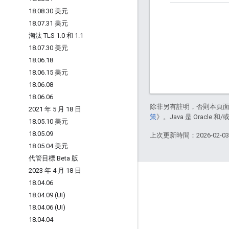
18
.
08
.
30 美元
18
.
07
.
31 美元
淘汰 TLS 1
.
0 和 1
.
1
18
.
07
.
30 美元
18
.
06
.
18
18
.
06
.
15 美元
18
.
06
.
08
18
.
06
.
06
除非另有註明，否則本頁
2021 年 5 月 18 日
策
》。Java 是 Oracl
18
.
05
.
10 美元
18
.
05
.
09
上次更新時間：2026-02-0
18
.
05
.
04 美元
代管目標 Beta 版
2023 年 4 月 18 日
關於 Apigee
18
.
04
.
06
We're part of Google
18
.
04
.
09 (UI)
18
.
04
.
06 (UI)
活動
18
.
04
.
04
合作夥伴